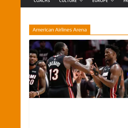
COACHS
CULTURE
EUROPE
F
American Airlines Arena