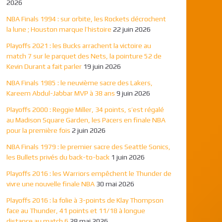
2026
NBA Finals 1994 : sur orbite, les Rockets décrochent
la lune ; Houston marque l’histoire
22 juin 2026
Playoffs 2021 : les Bucks arrachent la victoire au
match 7 sur le parquet des Nets, la pointure 52 de
Kevin Durant a fait parler
19 juin 2026
NBA Finals 1985 : le neuvième sacre des Lakers,
Kareem Abdul-Jabbar MVP à 38 ans
9 juin 2026
Playoffs 2000 : Reggie Miller, 34 points, s’est régalé
au Madison Square Garden, les Pacers en finale NBA
pour la première fois
2 juin 2026
NBA Finals 1979 : le premier sacre des Seattle Sonics,
les Bullets privés du back-to-back
1 juin 2026
Playoffs 2016 : les Warriors empêchent le Thunder de
vivre une nouvelle finale NBA
30 mai 2026
Playoffs 2016 : la folie à 3-points de Klay Thompson
face au Thunder, 41 points et 11/18 à longue
distance au match 6
28 mai 2026