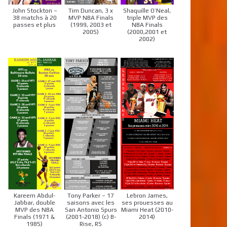
John Stockton –
Tim Duncan, 3 x
Shaquille O’Neal,
38 matchs à 20
MVP NBA Finals
triple MVP des
passes et plus
(1999, 2003 et
NBA Finals
2005)
(2000,2001 et
2002)
Kareem Abdul-
Tony Parker – 17
Lebron James,
Jabbar, double
saisons avec les
ses prouesses au
MVP des NBA
San Antonio Spurs
Miami Heat (2010-
Finals (1971 &
(2001-2018) (c) B-
2014)
1985)
Rise, RS