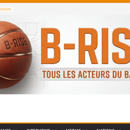
rochent
ataille
annis
 Greek
remier
, le
 Spurs
 :
de
 élu
n NBA