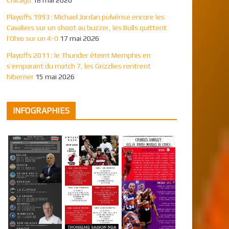
Playoffs 1993 : Michael Jordan pulvérise encore les
Cavaliers sur un shoot au buzzer, les Bulls quittent
l’Ohio sur un 4-0
17 mai 2026
Playoffs 2011 : le Thunder éteint Memphis en
s’emparant du match 7, les Grizzlies rentrent
hiberner
15 mai 2026
INFOGRAPHIES