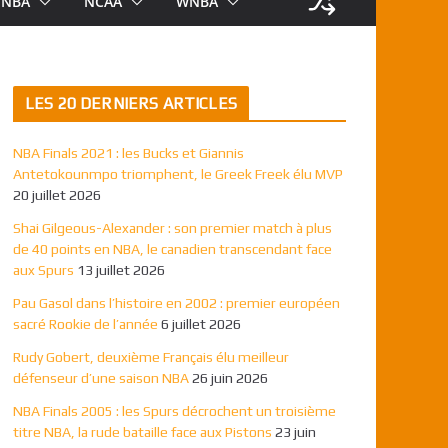
NBA
NCAA
WNBA
LES 20 DERNIERS ARTICLES
NBA Finals 2021 : les Bucks et Giannis
Antetokounmpo triomphent, le Greek Freek élu MVP
20 juillet 2026
Shai Gilgeous-Alexander : son premier match à plus
de 40 points en NBA, le canadien transcendant face
aux Spurs
13 juillet 2026
Pau Gasol dans l’histoire en 2002 : premier européen
sacré Rookie de l’année
6 juillet 2026
Rudy Gobert, deuxième Français élu meilleur
défenseur d’une saison NBA
26 juin 2026
NBA Finals 2005 : les Spurs décrochent un troisième
titre NBA, la rude bataille face aux Pistons
23 juin