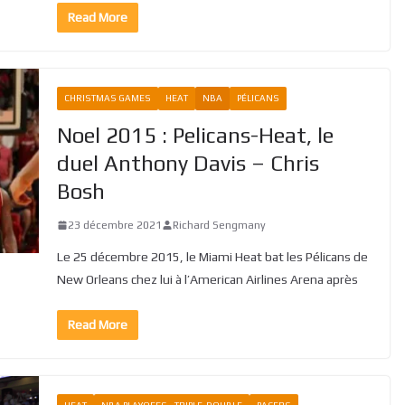
Read More
CHRISTMAS GAMES
HEAT
NBA
PÉLICANS
Noel 2015 : Pelicans-Heat, le
duel Anthony Davis – Chris
Bosh
23 décembre 2021
Richard Sengmany
Le 25 décembre 2015, le Miami Heat bat les Pélicans de
New Orleans chez lui à l’American Airlines Arena après
Read More