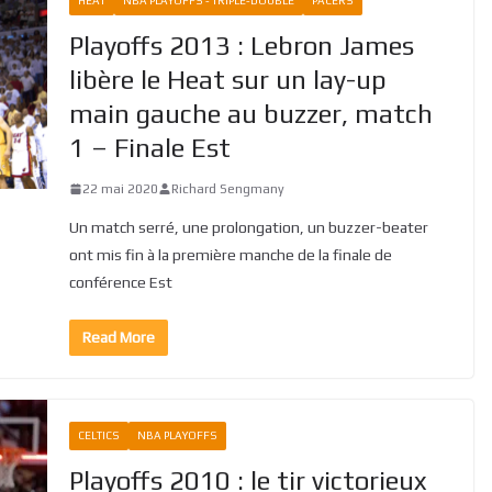
HEAT
NBA PLAYOFFS - TRIPLE-DOUBLE
PACERS
Playoffs 2013 : Lebron James
libère le Heat sur un lay-up
main gauche au buzzer, match
1 – Finale Est
22 mai 2020
Richard Sengmany
Un match serré, une prolongation, un buzzer-beater
ont mis fin à la première manche de la finale de
conférence Est
Read More
CELTICS
NBA PLAYOFFS
Playoffs 2010 : le tir victorieux