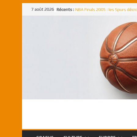
Passer
7 août 2026
Récents :
NBA Finals 2005 : les Spurs déc
au
un troisième titre NBA, la rude b
face aux Pistons
contenu
NBA Finals 2021 : les Bucks et Gi
Antetokounmpo triomphent, le
Freek élu MVP
Shai Gilgeous-Alexander : son p
match à plus de 40 points en NBA
canadien transcendant face aux
Pau Gasol dans l’histoire en 2002
premier européen sacré Rookie 
l’année
Rudy Gobert, deuxième Français
meilleur défenseur d’une saiso