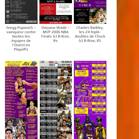
Gregg Popovich –
Dwyane Wade –
Charles Barkley,
vainqueur contre
MVP 2006 NBA
les 24 triple-
toutes les
Finals (c) B-Rise,
doubles de Chuck
équipes de
Rs
(c) B-Rise, RS
l’Ouest en
Playoffs