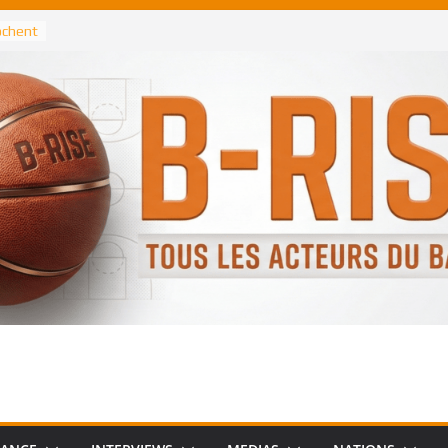
rochent
ataille
annis
 Greek
remier
, le
 Spurs
 :
de
 élu
n NBA