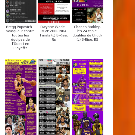
Gregg Popovich –
Dwyane Wade –
Charles Barkley,
vainqueur contre
MVP 2006 NBA
les 24 triple-
toutes les
Finals (c) B-Rise,
doubles de Chuck
équipes de
Rs
(c) B-Rise, RS
l’Ouest en
Playoffs