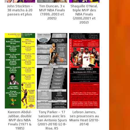
John Stockton –
Tim Duncan, 3 x
Shaquille O’Neal,
38 matchs à 20
MVP NBA Finals
triple MVP des
passes et plus
(1999, 2003 et
NBA Finals
2005)
(2000,2001 et
2002)
Kareem Abdul-
Tony Parker – 17
Lebron James,
Jabbar, double
saisons avec les
ses prouesses au
MVP des NBA
San Antonio Spurs
Miami Heat (2010-
Finals (1971 &
(2001-2018) (c) B-
2014)
1985)
Rise, RS