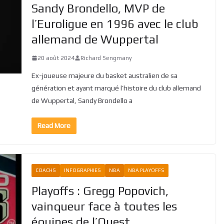
Sandy Brondello, MVP de
l’Euroligue en 1996 avec le club
allemand de Wuppertal
20 août 2024
Richard Sengmany
Ex-joueuse majeure du basket australien de sa
génération et ayant marqué l’histoire du club allemand
de Wuppertal, Sandy Brondello a
Read More
COACHS
INFOGRAPHIES
NBA
NBA PLAYOFFS
Playoffs : Gregg Popovich,
vainqueur face à toutes les
équipes de l’Ouest