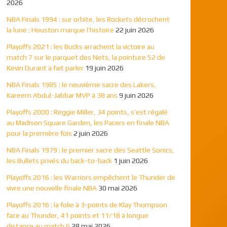
2026
NBA Finals 1994 : sur orbite, les Rockets décrochent
la lune ; Houston marque l’histoire
22 juin 2026
Playoffs 2021 : les Bucks arrachent la victoire au
match 7 sur le parquet des Nets, la pointure 52 de
Kevin Durant a fait parler
19 juin 2026
NBA Finals 1985 : le neuvième sacre des Lakers,
Kareem Abdul-Jabbar MVP à 38 ans
9 juin 2026
Playoffs 2000 : Reggie Miller, 34 points, s’est régalé
au Madison Square Garden, les Pacers en finale NBA
pour la première fois
2 juin 2026
NBA Finals 1979 : le premier sacre des Seattle Sonics,
les Bullets privés du back-to-back
1 juin 2026
Playoffs 2016 : les Warriors empêchent le Thunder de
vivre une nouvelle finale NBA
30 mai 2026
Playoffs 2016 : la folie à 3-points de Klay Thompson
face au Thunder, 41 points et 11/18 à longue
distance au match 6
28 mai 2026