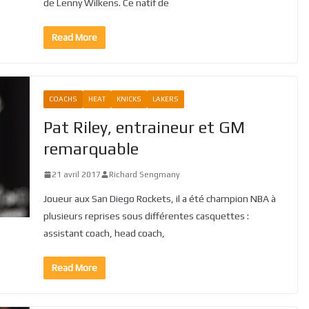
de Lenny Wilkens. Ce natif de
Read More
COACHS
HEAT
KNICKS
LAKERS
Pat Riley, entraineur et GM
remarquable
21 avril 2017
Richard Sengmany
Joueur aux San Diego Rockets, il a été champion NBA à
plusieurs reprises sous différentes casquettes :
assistant coach, head coach,
Read More