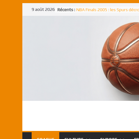
Passer
9 août 2026
Récents :
NBA Finals 2005 : les Spurs déc
au
un troisième titre NBA, la rude b
face aux Pistons
contenu
NBA Finals 2021 : les Bucks et Gi
Antetokounmpo triomphent, le
Freek élu MVP
Shai Gilgeous-Alexander : son p
match à plus de 40 points en NBA
canadien transcendant face aux
Pau Gasol dans l’histoire en 2002
premier européen sacré Rookie 
l’année
Rudy Gobert, deuxième Français
meilleur défenseur d’une saiso