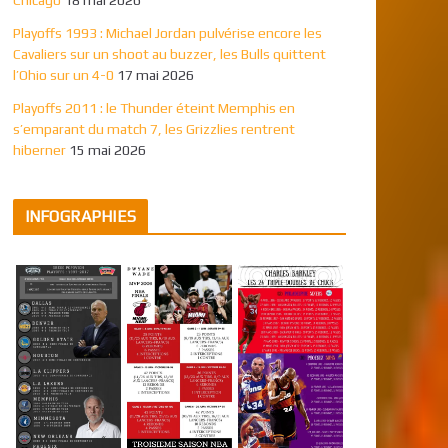
Playoffs 1993 : Michael Jordan pulvérise encore les
Cavaliers sur un shoot au buzzer, les Bulls quittent
l’Ohio sur un 4-0
17 mai 2026
Playoffs 2011 : le Thunder éteint Memphis en
s’emparant du match 7, les Grizzlies rentrent
hiberner
15 mai 2026
INFOGRAPHIES