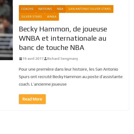
COACHS
NATIONS
NBA
SAN ANTONIO SILVER STARS
SILVER STARS
WNBA
Becky Hammon, de joueuse
WNBA et internationale au
banc de touche NBA
19 avril 2017
Richard Sengmany
Pour une première dans leur histoire, les San Antonio
Spurs ont recruté Becky Hammon au poste d’assistante
coach. L’ancienne joueuse
Read More