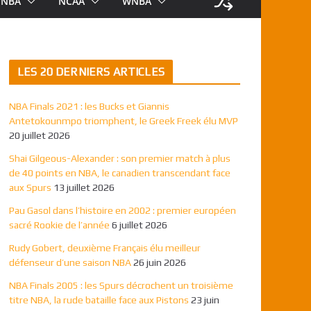
NBA
NCAA
WNBA
LES 20 DERNIERS ARTICLES
NBA Finals 2021 : les Bucks et Giannis
Antetokounmpo triomphent, le Greek Freek élu MVP
20 juillet 2026
Shai Gilgeous-Alexander : son premier match à plus
de 40 points en NBA, le canadien transcendant face
aux Spurs
13 juillet 2026
Pau Gasol dans l’histoire en 2002 : premier européen
sacré Rookie de l’année
6 juillet 2026
Rudy Gobert, deuxième Français élu meilleur
défenseur d’une saison NBA
26 juin 2026
NBA Finals 2005 : les Spurs décrochent un troisième
titre NBA, la rude bataille face aux Pistons
23 juin