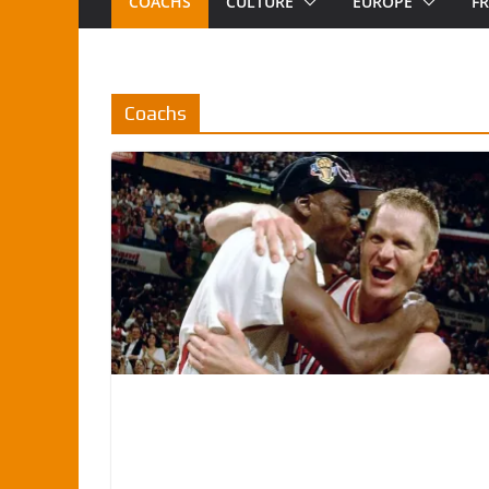
COACHS
CULTURE
EUROPE
F
Coachs