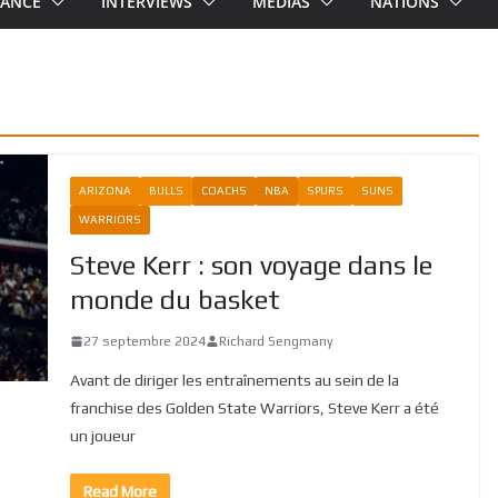
RANCE
INTERVIEWS
MEDIAS
NATIONS
ARIZONA
BULLS
COACHS
NBA
SPURS
SUNS
WARRIORS
Steve Kerr : son voyage dans le
monde du basket
27 septembre 2024
Richard Sengmany
Avant de diriger les entraînements au sein de la
franchise des Golden State Warriors, Steve Kerr a été
un joueur
Read More