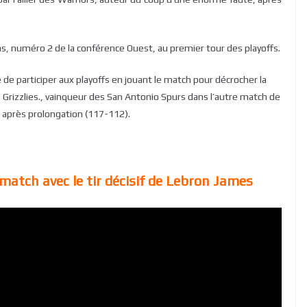
, numéro 2 de la conférence Ouest, au premier tour des playoffs.
 de participer aux playoffs en jouant le match pour décrocher la
 Grizzlies., vainqueur des San Antonio Spurs dans l’autre match de
8 après prolongation (117-112).
match avec le tir décisif de Lebron James