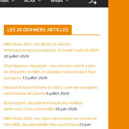
NBA
NCAA
WNBA
LES 20 DERNIERS ARTICLES
NBA Finals 2021 : les Bucks et Giannis
Antetokounmpo triomphent, le Greek Freek élu MVP
20 juillet 2026
Shai Gilgeous-Alexander : son premier match à plus
de 40 points en NBA, le canadien transcendant face
aux Spurs
13 juillet 2026
Pau Gasol dans l’histoire en 2002 : premier européen
sacré Rookie de l’année
6 juillet 2026
Rudy Gobert, deuxième Français élu meilleur
défenseur d’une saison NBA
26 juin 2026
NBA Finals 2005 : les Spurs décrochent un troisième
titre NBA, la rude bataille face aux Pistons
23 juin