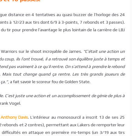
ngue distance en 4 tentatives au quasi buzzer de l’horloge des 24
oints à 12/23 aux tirs dont 6/9 à 3-points, 7 rebonds et 3 passes).
u tir pour prendre l’avantage le plus lointain de la carrière de LBJ
 Warriors sur le shoot incroyable de James.
“C’était une action un
 coup, ils l’ont trouvé, il a retrouvé son équilibre juste à temps et
ttend pas vraiment à ce qu’il rentre. On s’attend à prendre le rebond
. Mais tout change quand ça rentre. Les très grands joueurs de
 ça.”
, a fait savoir le scoreur fou de Golden State.
nde. C’est juste une action et un accomplissement de génie de plus à
Frank Vogel.
r
Anthony Davis
. L’intérieur au monosourcil a inscrit 13 de ses 25
2 rebonds et 2 contres), permettant aux Lakers de remporter leur
s difficultés en attaque en première mi-temps (un 3/19 aux tirs