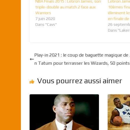
NBA Finals 2015 : Lebron James, son
Lebron James
triple-double au match 2 face aux
10èmes fina
Warriors
éliminent l
7 juin 2020
en finale de
Dans "Cavs"
26 septemb
Dans "Laker
Play-in 2021 : le coup de baguette magique de
n Tatum pour terrasser les Wizards, 50 points
Vous pourrez aussi aimer