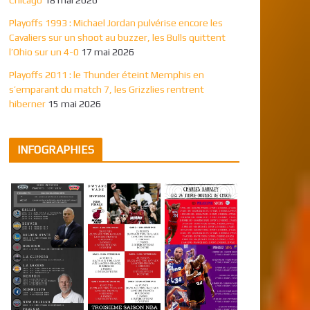
Playoffs 1993 : Michael Jordan pulvérise encore les
Cavaliers sur un shoot au buzzer, les Bulls quittent
l’Ohio sur un 4-0
17 mai 2026
Playoffs 2011 : le Thunder éteint Memphis en
s’emparant du match 7, les Grizzlies rentrent
hiberner
15 mai 2026
INFOGRAPHIES