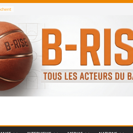
rochent
ataille
annis
 Greek
remier
, le
 Spurs
 :
de
 élu
n NBA