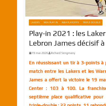
LAKERS
NBA PLAY-IN
NBA PLAYOFFS
TRIPLE-DOUBLE
Play-in 2021 : les Laker
Lebron James décisif à 
19 mai 2026
Richard Sengmany
En réussissant un tir à 3-points à
match entre les Lakers et les Warr
James a offert la victoire le 19 m
Center : 103 à 100. La franchise
septième place qualificative pour 
triple-double : 22 points, 11 rebond