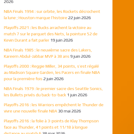
2026
NBA Finals 1994 : sur orbite, les Rockets décrochent
la lune ; Houston marque l’histoire
22 juin 2026
Playoffs 2021 : les Bucks arrachent la victoire au
match 7 sur le parquet des Nets, la pointure 52 de
Kevin Durant a fait parler
19 juin 2026
NBA Finals 1985 : le neuvième sacre des Lakers,
Kareem Abdul-Jabbar MVP à 38 ans
9 juin 2026
Playoffs 2000 : Reggie Miller, 34 points, s’est régalé
au Madison Square Garden, les Pacers en finale NBA
pour la première fois
2 juin 2026
NBA Finals 1979 : le premier sacre des Seattle Sonics,
les Bullets privés du back-to-back
1 juin 2026
Playoffs 2016 : les Warriors empêchent le Thunder de
vivre une nouvelle finale NBA
30 mai 2026
Playoffs 2016 : la folie à 3-points de Klay Thompson
face au Thunder, 41 points et 11/18 à longue
distance au match 6
28 mai 2026