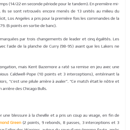
temps (14/22 en seconde période pour le tandem). En première mi-
. Ils se sont retrouvés encore menés de 13 unités au milieu du
icit, Los Angeles a pris pour la première fois les commandes de la
9. (6 points en sortie de banc).
marquées par trois changements de leader et cinq égalités. Les
vec l’aide de la planche de Curry (98-95) avant que les Lakers ne
rolongation, mais Kent Bazemore a raté sa remise en jeu avec une
ious Caldwell-Pope (10 points et 3 interceptions), entérinant la
ors, “c’est une pilule amère à avaler”. “Ce match était le nôtre et
n arrière des Chicago Bulls.
une blessure à la cheville et a pris un coup au visage, en fin de
mond Green
(2 points, 9 rebonds, 8 passes, 3 interceptions et 3
r l’ailier des Warriors, auteur du coup d’une énorme faute, après