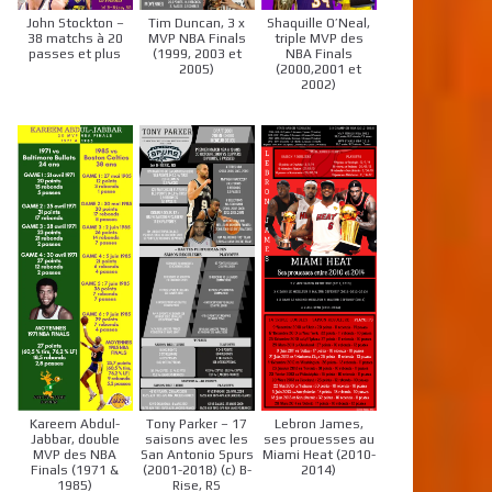
John Stockton –
Tim Duncan, 3 x
Shaquille O’Neal,
38 matchs à 20
MVP NBA Finals
triple MVP des
passes et plus
(1999, 2003 et
NBA Finals
2005)
(2000,2001 et
2002)
Kareem Abdul-
Tony Parker – 17
Lebron James,
Jabbar, double
saisons avec les
ses prouesses au
MVP des NBA
San Antonio Spurs
Miami Heat (2010-
Finals (1971 &
(2001-2018) (c) B-
2014)
1985)
Rise, RS