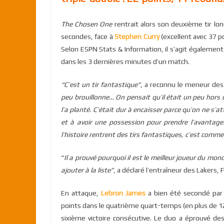
The Chosen One
rentrait alors son deuxième tir lo
secondes, face à
Stephen Curry
(excellent avec 37 p
Selon ESPN Stats & Information, il s’agit également d
dans les 3 dernières minutes d’un match.
“C’est un tir fantastique”
, a reconnu le meneur des
peu brouillonne… On pensait qu’il était un peu hors du
l’a planté. C’était dur à encaisser parce qu’on ne s’a
et à avoir une possession pour prendre l’avantage
l’histoire rentrent des tirs fantastiques, c’est comme
“
Il a prouvé pourquoi il est le meilleur joueur du mo
ajouter à la liste”
, a déclaré l’entraîneur des Lakers, 
En attaque,
Lebron James
a bien été secondé pa
points dans le quatrième quart-temps (en plus de 1
sixième victoire consécutive. Le duo a éprouvé de