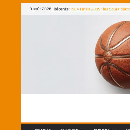
Passer
9 août 2026
Récents :
NBA Finals 2005 : les Spurs déc
au
un troisième titre NBA, la rude b
face aux Pistons
contenu
NBA Finals 2021 : les Bucks et Gi
Antetokounmpo triomphent, le
Freek élu MVP
Shai Gilgeous-Alexander : son p
match à plus de 40 points en NBA
canadien transcendant face aux
Pau Gasol dans l’histoire en 2002
premier européen sacré Rookie 
l’année
Rudy Gobert, deuxième Français
meilleur défenseur d’une saiso