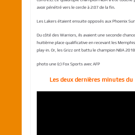
avoir pénétré vers le cercle à 2:07 de la fin.
Les Lakers étaient ensuite opposés aux Phoenix Suns
Du côté des Warriors, ils avaient une seconde chance
huitième place qualificative en recevant les Memphis
play-in. Or, les Grizz ont battu le champion NBA 201
photo une (c) Fox Sports avec AFP
Les deux dernières minutes du 