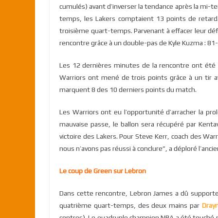
cumulés) avant d’inverser la tendance après la mi-
temps, les Lakers comptaient 13 points de retard
troisième quart-temps. Parvenant à effacer leur déf
rencontre grâce à un double-pas de Kyle Kuzma : 81-7
Les 12 dernières minutes de la rencontre ont été 
Warriors ont mené de trois points grâce à un tir a
marquent 8 des 10 derniers points du match.
Les Warriors ont eu l’opportunité d’arracher la p
mauvaise passe, le ballon sera récupéré par Kentav
victoire des Lakers. Pour Steve Kerr, coach des Warri
nous n’avons pas réussi à conclure”, a déploré l’ancie
Le coup de Green sur Lebron
Dans cette rencontre, Lebron James a dû supporter 
quatrième quart-temps, des deux mains par
Dray
contres). Le quadruple champion NBA a été touché pa