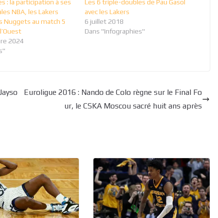
 : la participation à ses
Les 6 triple-doubles de Pau Gasol
les NBA, les Lakers
avec les Lakers
es Nuggets au match 5
6 juillet 2018
 l’Ouest
Dans "Infographies"
re 2024
s"
 Jayso
Euroligue 2016 : Nando de Colo règne sur le Final Fo
ur, le CSKA Moscou sacré huit ans après