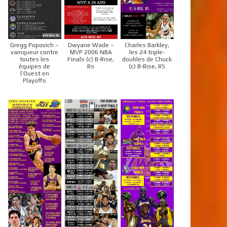
Gregg Popovich –
Dwyane Wade –
Charles Barkley,
vainqueur contre
MVP 2006 NBA
les 24 triple-
toutes les
Finals (c) B-Rise,
doubles de Chuck
équipes de
Rs
(c) B-Rise, RS
l’Ouest en
Playoffs