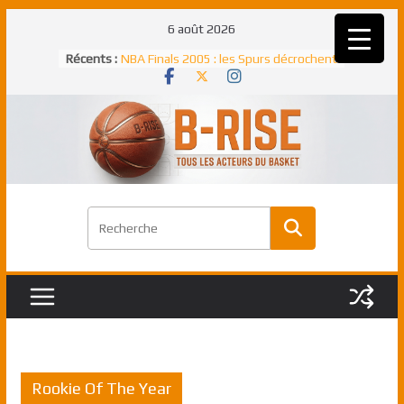
Passer
6 août 2026
au
Rudy Gobert, deuxième Français élu
Récents :
meilleur défenseur d’une saison NBA
contenu
NBA Finals 2005 : les Spurs décrochent
un troisième titre NBA, la rude bataille
face aux Pistons
NBA Finals 2021 : les Bucks et Giannis
Antetokounmpo triomphent, le Greek
Freek élu MVP
Shai Gilgeous-Alexander : son premier
match à plus de 40 points en NBA, le
canadien transcendant face aux Spurs
Pau Gasol dans l’histoire en 2002 :
premier européen sacré Rookie de
l’année
Rookie Of The Year