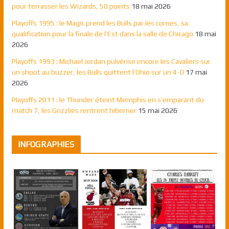
pour terrasser les Wizards, 50 points
18 mai 2026
Playoffs 1995 : le Magic prend les Bulls par les cornes, sa
qualification pour la finale de l’Est dans la salle de Chicago
18 mai
2026
Playoffs 1993 : Michael Jordan pulvérise encore les Cavaliers sur
un shoot au buzzer, les Bulls quittent l’Ohio sur un 4-0
17 mai
2026
Playoffs 2011 : le Thunder éteint Memphis en s’emparant du
match 7, les Grizzlies rentrent hiberner
15 mai 2026
INFOGRAPHIES