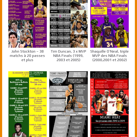
John Stockton – 38
Tim Duncan, 3 x MVP
Shaquille O’Neal, triple
matchs à 20 passes
NBA Finals (1999,
MVP des NBA Finals
et plus
2003 et 2005)
(2000,2001 et 2002)