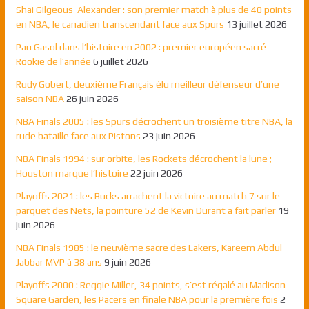
Shai Gilgeous-Alexander : son premier match à plus de 40 points
en NBA, le canadien transcendant face aux Spurs
13 juillet 2026
Pau Gasol dans l’histoire en 2002 : premier européen sacré
Rookie de l’année
6 juillet 2026
Rudy Gobert, deuxième Français élu meilleur défenseur d’une
saison NBA
26 juin 2026
NBA Finals 2005 : les Spurs décrochent un troisième titre NBA, la
rude bataille face aux Pistons
23 juin 2026
NBA Finals 1994 : sur orbite, les Rockets décrochent la lune ;
Houston marque l’histoire
22 juin 2026
Playoffs 2021 : les Bucks arrachent la victoire au match 7 sur le
parquet des Nets, la pointure 52 de Kevin Durant a fait parler
19
juin 2026
NBA Finals 1985 : le neuvième sacre des Lakers, Kareem Abdul-
Jabbar MVP à 38 ans
9 juin 2026
Playoffs 2000 : Reggie Miller, 34 points, s’est régalé au Madison
Square Garden, les Pacers en finale NBA pour la première fois
2