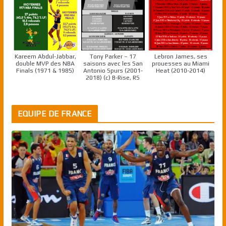
Kareem Abdul-Jabbar,
Tony Parker – 17
Lebron James, ses
double MVP des NBA
saisons avec les San
prouesses au Miami
Finals (1971 & 1985)
Antonio Spurs (2001-
Heat (2010-2014)
2018) (c) B-Rise, RS
EQUIPE DE FRANCE