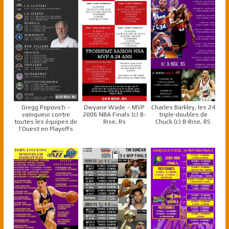
Gregg Popovich –
Dwyane Wade – MVP
Charles Barkley, les 24
vainqueur contre
2006 NBA Finals (c) B-
triple-doubles de
toutes les équipes de
Rise, Rs
Chuck (c) B-Rise, RS
l’Ouest en Playoffs