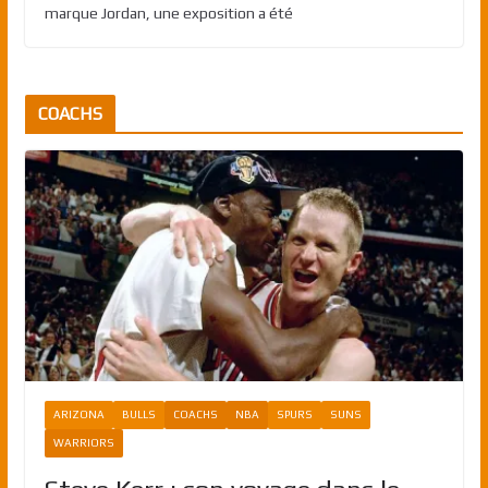
marque Jordan, une exposition a été
COACHS
ARIZONA
BULLS
COACHS
NBA
SPURS
SUNS
WARRIORS