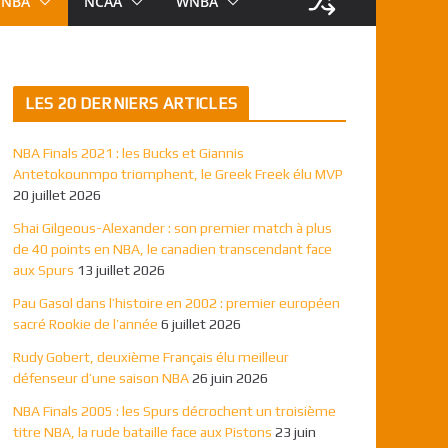
NBA
NCAA
WNBA
LES 20 DERNIERS ARTICLES
NBA Finals 2021 : les Bucks et Giannis
Antetokounmpo triomphent, le Greek Freek élu MVP
20 juillet 2026
Shai Gilgeous-Alexander : son premier match à plus
de 40 points en NBA, le canadien transcendant face
aux Spurs
13 juillet 2026
Pau Gasol dans l’histoire en 2002 : premier européen
sacré Rookie de l’année
6 juillet 2026
Rudy Gobert, deuxième Français élu meilleur
défenseur d’une saison NBA
26 juin 2026
NBA Finals 2005 : les Spurs décrochent un troisième
titre NBA, la rude bataille face aux Pistons
23 juin