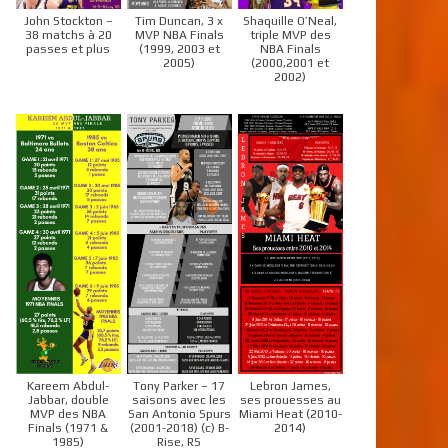
John Stockton –
Tim Duncan, 3 x
Shaquille O’Neal,
38 matchs à 20
MVP NBA Finals
triple MVP des
passes et plus
(1999, 2003 et
NBA Finals
2005)
(2000,2001 et
2002)
Kareem Abdul-
Tony Parker – 17
Lebron James,
Jabbar, double
saisons avec les
ses prouesses au
MVP des NBA
San Antonio Spurs
Miami Heat (2010-
Finals (1971 &
(2001-2018) (c) B-
2014)
1985)
Rise, RS