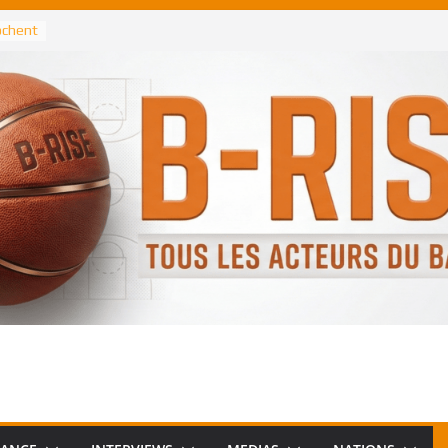
rochent
ataille
annis
 Greek
remier
, le
 Spurs
 :
de
 élu
n NBA