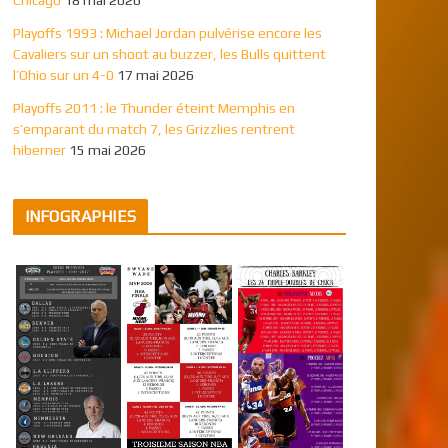
Playoffs 1993 : Michael Jordan pulvérise encore les
Cavaliers sur un shoot au buzzer, les Bulls quittent
l’Ohio sur un 4-0
17 mai 2026
Playoffs 2011 : le Thunder éteint Memphis en
s’emparant du match 7, les Grizzlies rentrent
hiberner
15 mai 2026
INFOGRAPHIES