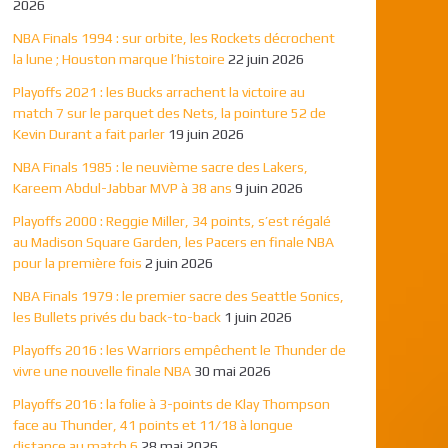
2026
NBA Finals 1994 : sur orbite, les Rockets décrochent
la lune ; Houston marque l’histoire
22 juin 2026
Playoffs 2021 : les Bucks arrachent la victoire au
match 7 sur le parquet des Nets, la pointure 52 de
Kevin Durant a fait parler
19 juin 2026
NBA Finals 1985 : le neuvième sacre des Lakers,
Kareem Abdul-Jabbar MVP à 38 ans
9 juin 2026
Playoffs 2000 : Reggie Miller, 34 points, s’est régalé
au Madison Square Garden, les Pacers en finale NBA
pour la première fois
2 juin 2026
NBA Finals 1979 : le premier sacre des Seattle Sonics,
les Bullets privés du back-to-back
1 juin 2026
Playoffs 2016 : les Warriors empêchent le Thunder de
vivre une nouvelle finale NBA
30 mai 2026
Playoffs 2016 : la folie à 3-points de Klay Thompson
face au Thunder, 41 points et 11/18 à longue
distance au match 6
28 mai 2026