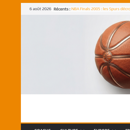
Passer
6 août 2026
Récents :
NBA Finals 2005 : les Spurs déc
au
un troisième titre NBA, la rude b
face aux Pistons
contenu
NBA Finals 2021 : les Bucks et Gi
Antetokounmpo triomphent, le
Freek élu MVP
Shai Gilgeous-Alexander : son p
match à plus de 40 points en NBA
canadien transcendant face aux
Pau Gasol dans l’histoire en 2002
premier européen sacré Rookie 
l’année
Rudy Gobert, deuxième Français
meilleur défenseur d’une saiso