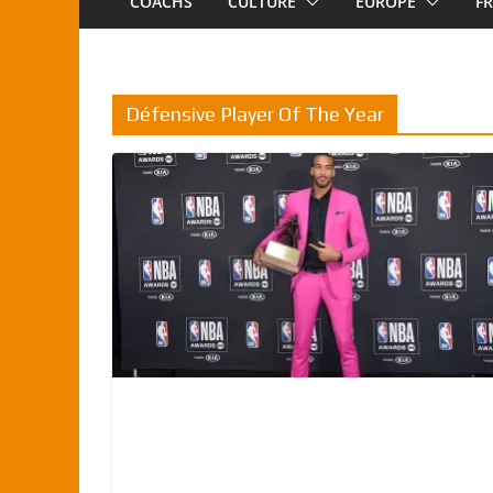
COACHS
CULTURE
EUROPE
F
Défensive Player Of The Year