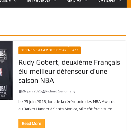
RANCE
INTERVIEWS
MEDIAS
NATIONS
DÉFENSIVE PLAYER OF THE YEAR
JAZZ
Rudy Gobert, deuxième Français
élu meilleur défenseur d’une
saison NBA
26 juin 2026
Richard Sengmany
Le 25 juin 2018, lors de la cérémonie des NBA Awards
au Barker Hanger à Santa Monica, ville côtière située
Read More