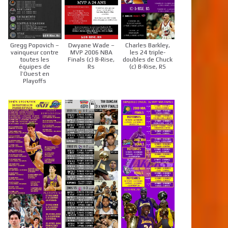
Gregg Popovich –
Dwyane Wade –
Charles Barkley,
vainqueur contre
MVP 2006 NBA
les 24 triple-
toutes les
Finals (c) B-Rise,
doubles de Chuck
équipes de
Rs
(c) B-Rise, RS
l’Ouest en
Playoffs