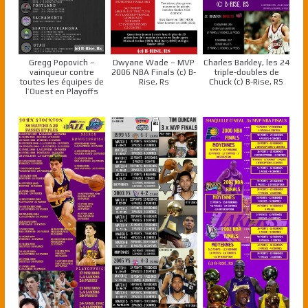
Gregg Popovich –
Dwyane Wade – MVP
Charles Barkley, les 24
vainqueur contre
2006 NBA Finals (c) B-
triple-doubles de
toutes les équipes de
Rise, Rs
Chuck (c) B-Rise, RS
l’Ouest en Playoffs