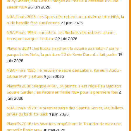
Rudy Gobert, deuxième Français élu meilleur défenseur d’une
saison NBA
26 juin 2026
NBA Finals 2005 : les Spurs décrochent un troisième titre NBA, la
rude bataille face aux Pistons
23 juin 2026
NBA Finals 1994 : sur orbite, les Rockets décrochent la lune ;
Houston marque l’histoire
22 juin 2026
Playoffs 2021 : les Bucks arrachent la victoire au match 7 sur le
parquet des Nets, la pointure 52 de Kevin Durant a fait parler
19
juin 2026
NBA Finals 1985 : le neuvième sacre des Lakers, Kareem Abdul-
Jabbar MVP à 38 ans
9 juin 2026
Playoffs 2000 : Reggie Miller, 34 points, s’est régalé au Madison
Square Garden, les Pacers en finale NBA pour la première fois
2
juin 2026
NBA Finals 1979 : le premier sacre des Seattle Sonics, les Bullets
privés du back-to-back
1 juin 2026
Playoffs 2016 : les Warriors empêchent le Thunder de vivre une
nouvelle finale NBA
30 mai 2026