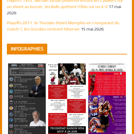
Playoffs 1993 : Michael Jordan pulvérise encore les Cavaliers sur
un shoot au buzzer, les Bulls quittent l’Ohio sur un 4-0
17 mai
2026
Playoffs 2011 : le Thunder éteint Memphis en s’emparant du
match 7, les Grizzlies rentrent hiberner
15 mai 2026
INFOGRAPHIES