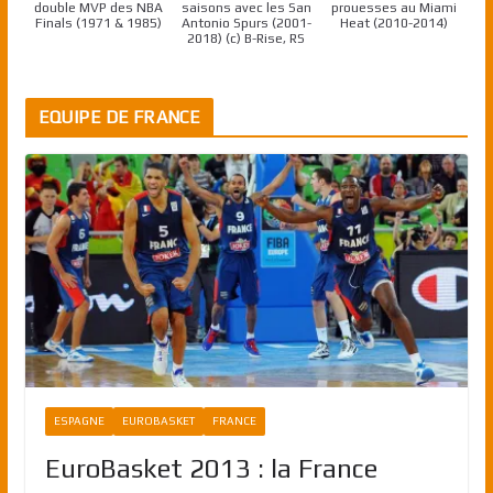
double MVP des NBA
saisons avec les San
prouesses au Miami
Finals (1971 & 1985)
Antonio Spurs (2001-
Heat (2010-2014)
2018) (c) B-Rise, RS
EQUIPE DE FRANCE
ESPAGNE
EUROBASKET
FRANCE
EuroBasket 2013 : la France