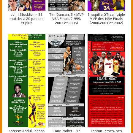
John Stockton – 38
Tim Duncan, 3 x MVP
Shaquille O’Neal, triple
matchs à 20 passes
NBA Finals (1999,
MVP des NBA Finals
et plus
2003 et 2005)
(2000,2001 et 2002)
Kareem Abdul-Jabbar,
Tony Parker – 17
Lebron James, ses