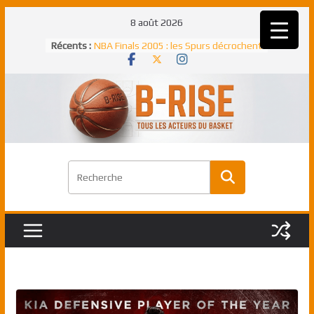
Passer
8 août 2026
au
Récents :
NBA Finals 2005 : les Spurs décrochent
contenu
un troisième titre NBA, la rude bataille
face aux Pistons
NBA Finals 2021 : les Bucks et Giannis
Antetokounmpo triomphent, le Greek
Freek élu MVP
Shai Gilgeous-Alexander : son premier
match à plus de 40 points en NBA, le
canadien transcendant face aux Spurs
Pau Gasol dans l’histoire en 2002 :
premier européen sacré Rookie de
l’année
Rudy Gobert, deuxième Français élu
meilleur défenseur d’une saison NBA