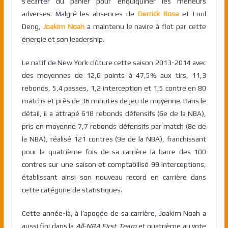
s’écarter du panier pour enquiquiner les meneurs
adverses. Malgré les absences de
Derrick Rose
et Luol
Deng,
Joakim Noah
a maintenu le navire à flot par cette
énergie et son leadership.
Le natif de New York clôture cette saison 2013-2014 avec
des moyennes de 12,6 points à 47,5% aux tirs, 11,3
rebonds, 5,4 passes, 1,2 interception et 1,5 contre en 80
matchs et près de 36 minutes de jeu de moyenne. Dans le
détail, il a attrapé 618 rebonds défensifs (6e de la NBA),
pris en moyenne 7,7 rebonds défensifs par match (8e de
la NBA), réalisé 121 contres (9e de la NBA), franchissant
pour la quatrième fois de sa carrière la barre des 100
contres sur une saison et comptabilisé 99 interceptions,
établissant ainsi son nouveau record en carrière dans
cette catégorie de statistiques.
Cette année-là, à l’apogée de sa carrière, Joakim Noah a
aussi fini dans la
All-NBA First Team
et quatrième au vote