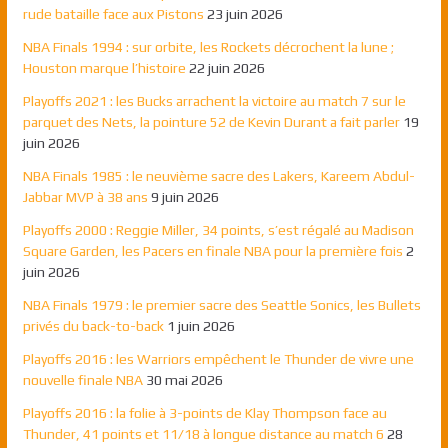
rude bataille face aux Pistons
23 juin 2026
NBA Finals 1994 : sur orbite, les Rockets décrochent la lune ;
Houston marque l’histoire
22 juin 2026
Playoffs 2021 : les Bucks arrachent la victoire au match 7 sur le
parquet des Nets, la pointure 52 de Kevin Durant a fait parler
19
juin 2026
NBA Finals 1985 : le neuvième sacre des Lakers, Kareem Abdul-
Jabbar MVP à 38 ans
9 juin 2026
Playoffs 2000 : Reggie Miller, 34 points, s’est régalé au Madison
Square Garden, les Pacers en finale NBA pour la première fois
2
juin 2026
NBA Finals 1979 : le premier sacre des Seattle Sonics, les Bullets
privés du back-to-back
1 juin 2026
Playoffs 2016 : les Warriors empêchent le Thunder de vivre une
nouvelle finale NBA
30 mai 2026
Playoffs 2016 : la folie à 3-points de Klay Thompson face au
Thunder, 41 points et 11/18 à longue distance au match 6
28