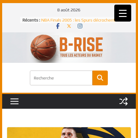
Passer
8 août 2026
au
Récents :
NBA Finals 2005 : les Spurs décrochent
contenu
un troisième titre NBA, la rude bataille
face aux Pistons
NBA Finals 2021 : les Bucks et Giannis
Antetokounmpo triomphent, le Greek
Freek élu MVP
Shai Gilgeous-Alexander : son premier
match à plus de 40 points en NBA, le
canadien transcendant face aux Spurs
Pau Gasol dans l’histoire en 2002 :
premier européen sacré Rookie de
l’année
Rudy Gobert, deuxième Français élu
meilleur défenseur d’une saison NBA