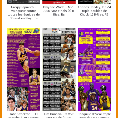
Gregg Popovich –
Dwyane Wade – MVP
Charles Barkley, les 24
vainqueur contre
2006 NBA Finals (c) B-
triple-doubles de
toutes les équipes de
Rise, Rs
Chuck (c) B-Rise, RS
l’Ouest en Playoffs
John Stockton – 38
Tim Duncan, 3 x MVP
Shaquille O’Neal, triple
matchs à 20 passes
NBA Finals (1999,
MVP des NBA Finals