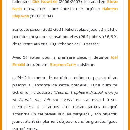
l’allemand
Dirk Nowitzki
(2006-2007), le canadien
Steve
Nash
(2004-2005, 2005-2006) et le nigérian
Hakeem
Olajuwon
(1993-1994).
Sur cette saison 2020-2021, Nikola Jokic a joué 72 matchs
pour des moyennes sensationnelles
:
26.4 points à 56,6 %
de réussite aux tirs, 10,8 rebonds et 8,3 passes.
Avec 91 votes pour la première place, il devance
Joel
Embiid
deuxième et
Stephen Curry
troisième.
Fidèle à lui-même, le natif de Sombor n’a pas sauté au
plafond à l’annonce de cette nouvelle. D’une humilité
extrême, il a déclaré :
“c’est un trophée individuel, mais je
ne l’aurais pas fait sans vous”
en s’adressant à ses
coéquipiers. Il a admis qu’il n’avait jamais imaginé
atteindre un tel niveau sur les parquets , son objectif,
jeune, étant simplement de jouer dans les grandes ligues
européennes.