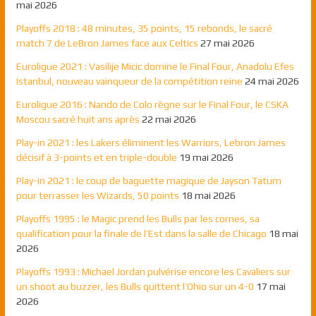
mai 2026
Playoffs 2018 : 48 minutes, 35 points, 15 rebonds, le sacré
match 7 de LeBron James face aux Celtics
27 mai 2026
Euroligue 2021 : Vasilije Micic domine le Final Four, Anadolu Efes
Istanbul, nouveau vainqueur de la compétition reine
24 mai 2026
Euroligue 2016 : Nando de Colo règne sur le Final Four, le CSKA
Moscou sacré huit ans après
22 mai 2026
Play-in 2021 : les Lakers éliminent les Warriors, Lebron James
décisif à 3-points et en triple-double
19 mai 2026
Play-in 2021 : le coup de baguette magique de Jayson Tatum
pour terrasser les Wizards, 50 points
18 mai 2026
Playoffs 1995 : le Magic prend les Bulls par les cornes, sa
qualification pour la finale de l’Est dans la salle de Chicago
18 mai
2026
Playoffs 1993 : Michael Jordan pulvérise encore les Cavaliers sur
un shoot au buzzer, les Bulls quittent l’Ohio sur un 4-0
17 mai
2026