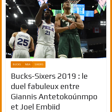
BUCKS
NBA
SIXERS
Bucks-Sixers 2019 : le
duel fabuleux entre
Giannis Antetokoúnmpo
et Joel Embiid