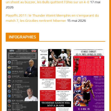
un shoot au buzzer, les Bulls quittent l’Ohio sur un 4-0
17 mai
2026
Playoffs 2011 : le Thunder éteint Memphis en s’emparant du
match 7, les Grizzlies rentrent hiberner
15 mai 2026
INFOGRAPHIES