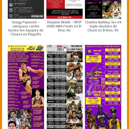
Gregg Popovich –
Dwyane Wade – MVP
Charles Barkley, les 24
vainqueur contre
2006 NBA Finals (c) B-
triple-doubles de
toutes les équipes de
Rise, Rs
Chuck (c) B-Rise, RS
l’Ouest en Playoffs