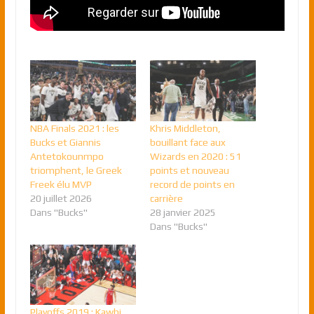
NBA Finals 2021 : les
Khris Middleton,
Bucks et Giannis
bouillant face aux
Antetokounmpo
Wizards en 2020 : 51
triomphent, le Greek
points et nouveau
Freek élu MVP
record de points en
20 juillet 2026
carrière
Dans "Bucks"
28 janvier 2025
Dans "Bucks"
Playoffs 2019 : Kawhi