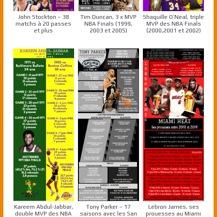
John Stockton – 38
Tim Duncan, 3 x MVP
Shaquille O’Neal, triple
matchs à 20 passes
NBA Finals (1999,
MVP des NBA Finals
et plus
2003 et 2005)
(2000,2001 et 2002)
Kareem Abdul-Jabbar,
Tony Parker – 17
Lebron James, ses
double MVP des NBA
saisons avec les San
prouesses au Miami