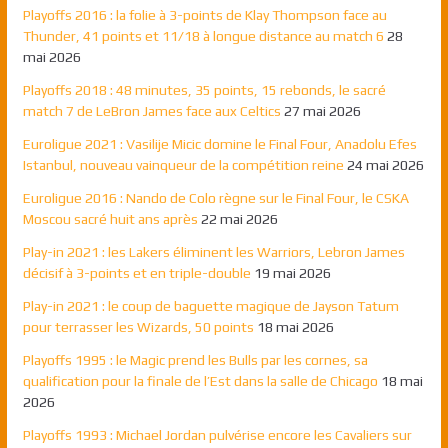
Playoffs 2016 : la folie à 3-points de Klay Thompson face au
Thunder, 41 points et 11/18 à longue distance au match 6
28
mai 2026
Playoffs 2018 : 48 minutes, 35 points, 15 rebonds, le sacré
match 7 de LeBron James face aux Celtics
27 mai 2026
Euroligue 2021 : Vasilije Micic domine le Final Four, Anadolu Efes
Istanbul, nouveau vainqueur de la compétition reine
24 mai 2026
Euroligue 2016 : Nando de Colo règne sur le Final Four, le CSKA
Moscou sacré huit ans après
22 mai 2026
Play-in 2021 : les Lakers éliminent les Warriors, Lebron James
décisif à 3-points et en triple-double
19 mai 2026
Play-in 2021 : le coup de baguette magique de Jayson Tatum
pour terrasser les Wizards, 50 points
18 mai 2026
Playoffs 1995 : le Magic prend les Bulls par les cornes, sa
qualification pour la finale de l’Est dans la salle de Chicago
18 mai
2026
Playoffs 1993 : Michael Jordan pulvérise encore les Cavaliers sur