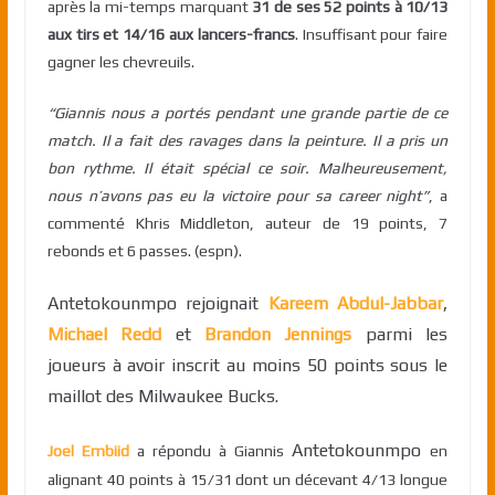
après la mi-temps marquant
31 de ses 52 points à 10/13
aux tirs et 14/16 aux lancers-francs
. Insuffisant pour faire
gagner les chevreuils.
“Giannis nous a portés pendant une grande partie de ce
match. Il a fait des ravages dans la peinture. Il a pris un
bon rythme. Il était spécial ce soir. Malheureusement,
nous n’avons pas eu la victoire pour sa career night”
, a
commenté Khris Middleton, auteur de 19 points, 7
rebonds et 6 passes. (espn).
Antetokounmpo rejoignait
Kareem Abdul-Jabbar
,
Michael Redd
et
Brandon Jennings
parmi les
joueurs à avoir inscrit au moins 50 points sous le
maillot des Milwaukee Bucks.
Antetokounmpo
Joel Embiid
a répondu à Giannis
en
alignant 40 points à 15/31 dont un décevant 4/13 longue