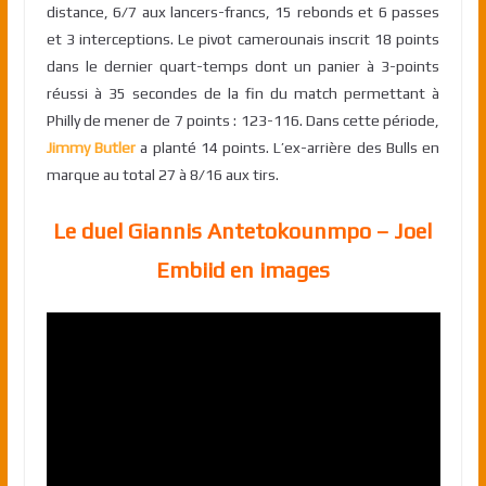
distance, 6/7 aux lancers-francs, 15 rebonds et 6 passes
et 3 interceptions. Le pivot camerounais inscrit 18 points
dans le dernier quart-temps dont un panier à 3-points
réussi à 35 secondes de la fin du match permettant à
Philly de mener de 7 points : 123-116. Dans cette période,
Jimmy Butler
a planté 14 points. L’ex-arrière des Bulls en
marque au total 27 à 8/16 aux tirs.
Le duel Giannis Antetokounmpo – Joel
Embiid en images