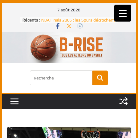
Passer
7 août 2026
au
Récents :
NBA Finals 2005 : les Spurs décrochent
contenu
un troisième titre NBA, la rude bataille
face aux Pistons
NBA Finals 2021 : les Bucks et Giannis
Antetokounmpo triomphent, le Greek
Freek élu MVP
Shai Gilgeous-Alexander : son premier
match à plus de 40 points en NBA, le
canadien transcendant face aux Spurs
Pau Gasol dans l’histoire en 2002 :
premier européen sacré Rookie de
l’année
Rudy Gobert, deuxième Français élu
meilleur défenseur d’une saison NBA