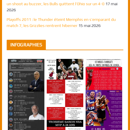
un shoot au buzzer, les Bulls quittent l’Ohio sur un 4-0
17 mai
2026
Playoffs 2011 : le Thunder éteint Memphis en s’emparant du
match 7, les Grizzlies rentrent hiberner
15 mai 2026
INFOGRAPHIES