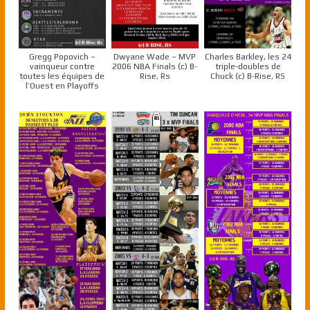
Gregg Popovich –
Dwyane Wade – MVP
Charles Barkley, les 24
vainqueur contre
2006 NBA Finals (c) B-
triple-doubles de
toutes les équipes de
Rise, Rs
Chuck (c) B-Rise, RS
l’Ouest en Playoffs