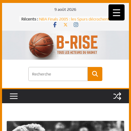
Passer
9 août 2026
au
Récents :
NBA Finals 2005 : les Spurs décrochent
contenu
un troisième titre NBA, la rude bataille
face aux Pistons
NBA Finals 2021 : les Bucks et Giannis
Antetokounmpo triomphent, le Greek
Freek élu MVP
Shai Gilgeous-Alexander : son premier
match à plus de 40 points en NBA, le
canadien transcendant face aux Spurs
Pau Gasol dans l’histoire en 2002 :
premier européen sacré Rookie de
l’année
Rudy Gobert, deuxième Français élu
meilleur défenseur d’une saison NBA