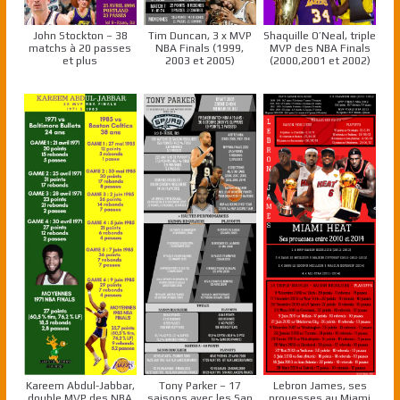
John Stockton – 38
Tim Duncan, 3 x MVP
Shaquille O’Neal, triple
matchs à 20 passes
NBA Finals (1999,
MVP des NBA Finals
et plus
2003 et 2005)
(2000,2001 et 2002)
Kareem Abdul-Jabbar,
Tony Parker – 17
Lebron James, ses
double MVP des NBA
saisons avec les San
prouesses au Miami