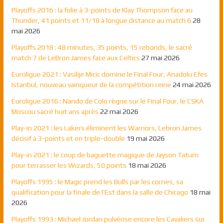
Playoffs 2016 : la folie à 3-points de Klay Thompson face au
Thunder, 41 points et 11/18 à longue distance au match 6
28
mai 2026
Playoffs 2018 : 48 minutes, 35 points, 15 rebonds, le sacré
match 7 de LeBron James face aux Celtics
27 mai 2026
Euroligue 2021 : Vasilije Micic domine le Final Four, Anadolu Efes
Istanbul, nouveau vainqueur de la compétition reine
24 mai 2026
Euroligue 2016 : Nando de Colo règne sur le Final Four, le CSKA
Moscou sacré huit ans après
22 mai 2026
Play-in 2021 : les Lakers éliminent les Warriors, Lebron James
décisif à 3-points et en triple-double
19 mai 2026
Play-in 2021 : le coup de baguette magique de Jayson Tatum
pour terrasser les Wizards, 50 points
18 mai 2026
Playoffs 1995 : le Magic prend les Bulls par les cornes, sa
qualification pour la finale de l’Est dans la salle de Chicago
18 mai
2026
Playoffs 1993 : Michael Jordan pulvérise encore les Cavaliers sur