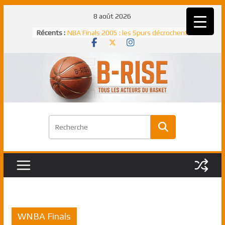
Passer
8 août 2026
au
Rudy Gobert, deuxième Français élu
Récents :
meilleur défenseur d’une saison NBA
contenu
NBA Finals 2005 : les Spurs décrochent
un troisième titre NBA, la rude bataille
face aux Pistons
NBA Finals 2021 : les Bucks et Giannis
Antetokounmpo triomphent, le Greek
Freek élu MVP
Shai Gilgeous-Alexander : son premier
match à plus de 40 points en NBA, le
canadien transcendant face aux Spurs
Pau Gasol dans l’histoire en 2002 :
premier européen sacré Rookie de
l’année
WNBA Finals