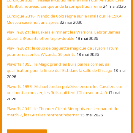
Euroligue 2021 : Vasilije Micic domine le Final Four, Anadolu Efes
Istanbul, nouveau vainqueur de la compétition reine
24 mai 2026
Euroligue 2016 : Nando de Colo règne sur le Final Four, le CSKA
Moscou sacré huit ans après
22 mai 2026
Play-in 2021 : les Lakers éliminent les Warriors, Lebron James
décisif à 3-points et en triple-double
19 mai 2026
Play-in 2021 : le coup de baguette magique de Jayson Tatum
pour terrasser les Wizards, 50 points
18 mai 2026
Playoffs 1995 : le Magic prend les Bulls par les cornes, sa
qualification pour la finale de l’Est dans la salle de Chicago
18 mai
2026
Playoffs 1993 : Michael Jordan pulvérise encore les Cavaliers sur
un shoot au buzzer, les Bulls quittent l’Ohio sur un 4-0
17 mai
2026
Playoffs 2011 : le Thunder éteint Memphis en s’emparant du
match 7, les Grizzlies rentrent hiberner
15 mai 2026