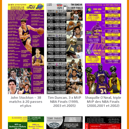
John Stockton – 38
Tim Duncan, 3 x MVP
Shaquille O’Neal, triple
matchs à 20 passes
NBA Finals (1999,
MVP des NBA Finals
et plus
2003 et 2005)
(2000,2001 et 2002)