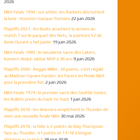
2026
NBA Finals 1994 : sur orbite, les Rockets décrochent
la lune ; Houston marque l’histoire
22 juin 2026
Playoffs 2021 : les Bucks arrachent la victoire au
match 7 sur le parquet des Nets, la pointure 52 de
Kevin Durant a fait parler
19 juin 2026
NBA Finals 1985 : le neuvième sacre des Lakers,
Kareem Abdul-Jabbar MVP à 38 ans
9 juin 2026
Playoffs 2000 : Reggie Miller, 34 points, s’est régalé
au Madison Square Garden, les Pacers en finale NBA
pour la première fois
2 juin 2026
NBA Finals 1979 : le premier sacre des Seattle Sonics,
les Bullets privés du back-to-back
1 juin 2026
Playoffs 2016 : les Warriors empêchent le Thunder de
vivre une nouvelle finale NBA
30 mai 2026
Playoffs 2016 : la folie à 3-points de Klay Thompson
face au Thunder, 41 points et 11/18 à longue
distance au match 6
28 mai 2026