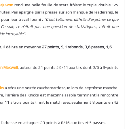
lajuwon
rend une belle feuille de stats frôlant le triple-double : 25
nutes. Pas épargné par la presse sur son manque de leadership, le
pour leur travail fourni :
“C’est tellement difficile d’exprimer ce que
 Ce soir, ce n’était pas une question de statistiques, c’était une
ide incroyable”.
s, il délivre en moyenne
27 points, 9,1 rebonds, 3,6 passes, 1,6
n Maxwell
, auteur de 21 points à 6/11 aux tirs dont 2/6 à 3-points
rks
a vécu une soirée cauchemardesque lors de septième manche.
e, l’arrière des Knicks est méconnaissable terminant la rencontre
sur 11 à trois points). finit le match avec seulement 8 points en 42
 l’adresse en attaque : 23 points à 8/16 aux tirs et 5 passes.