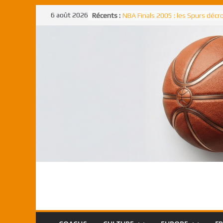
Passer
6 août 2026
Récents :
NBA Finals 2005 : les Spurs déc
au
un troisième titre NBA, la rude b
face aux Pistons
contenu
NBA Finals 2021 : les Bucks et Gi
Antetokounmpo triomphent, le
Freek élu MVP
Shai Gilgeous-Alexander : son p
match à plus de 40 points en NBA
canadien transcendant face aux
Pau Gasol dans l’histoire en 2002
premier européen sacré Rookie 
l’année
Rudy Gobert, deuxième Français
meilleur défenseur d’une saiso