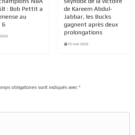
 champions NBA
skyhook de la victoire
8 : Bob Pettit a
de Kareem Abdul-
mmense au
Jabbar, les Bucks
 6
gagnent après deux
prolongations
 2020
10 mai 2020
amps obligatoires sont indiqués avec
*