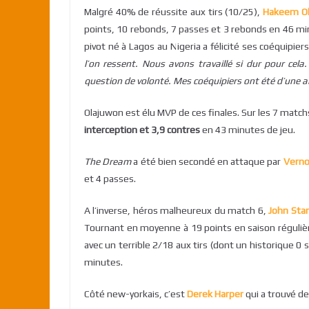
Malgré 40% de réussite aux tirs (10/25),
Hakeem O
points, 10 rebonds, 7 passes et 3 rebonds en 46 mi
pivot né à Lagos au Nigeria a félicité ses coéquipiers 
l’on ressent. Nous avons travaillé si dur pour cela.
question de volonté. Mes coéquipiers ont été d’une a
Olajuwon est élu MVP de ces finales. Sur les 7 match
interception et 3,9 contres
en 43 minutes de jeu.
The Dream
a été bien secondé en attaque par
Verno
et 4 passes.
A l’inverse, héros malheureux du match 6,
John Sta
Tournant en moyenne à 19 points en saison régulièr
avec un terrible 2/18 aux tirs (dont un historique 0 
minutes.
Côté new-yorkais, c’est
Derek Harper
qui a trouvé de