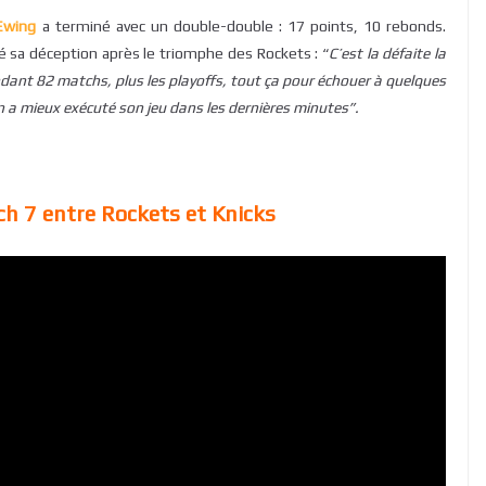
 Ewing
a terminé avec un double-double : 17 points, 10 rebonds.
é sa déception après le triomphe des Rockets : “
C’est la défaite la
dant 82 matchs, plus les playoffs, tout ça pour échouer à quelques
on a mieux exécuté son jeu dans les dernières minutes”.
h 7 entre Rockets et Knicks