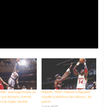
994 : avantage Knicks au
Playoffs 1994 : Hakeem Olajuwon
 aux Rockets, Patrick
torpille la défense des Blazers, 46
rd du triple-double
points
1 mai 2020