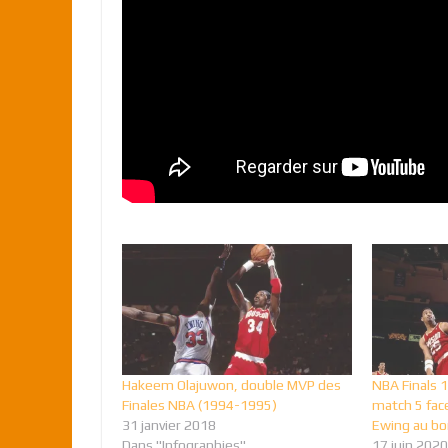
Hakeem Olajuwon, double MVP des
NBA Finals 1
Finales NBA (1994-1995)
match 5 face
31 janvier 2018
Ewing au bo
Dans "Infographies"
17 juin 2020