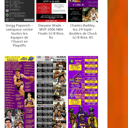
Gregg Popovich –
Dwyane Wade –
Charles Barkley,
vainqueur contre
MVP 2006 NBA
les 24 triple-
toutes les
Finals (c) B-Rise,
doubles de Chuck
équipes de
Rs
(c) B-Rise, RS
l’Ouest en
Playoffs