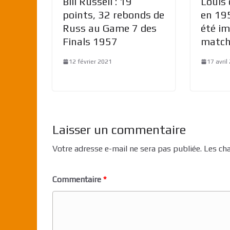
Bill Russell : 19
Louis
points, 32 rebonds de
en 195
Russ au Game 7 des
été i
Finals 1957
match
12 février 2021
17 avril
Laisser un commentaire
Votre adresse e-mail ne sera pas publiée.
Les ch
Commentaire
*