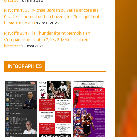
Playoffs 1993 : Michael Jordan pulvérise encore les
Cavaliers sur un shoot au buzzer, les Bulls quittent
l’Ohio sur un 4-0
17 mai 2026
Playoffs 2011 : le Thunder éteint Memphis en
s’emparant du match 7, les Grizzlies rentrent
hiberner
15 mai 2026
INFOGRAPHIES