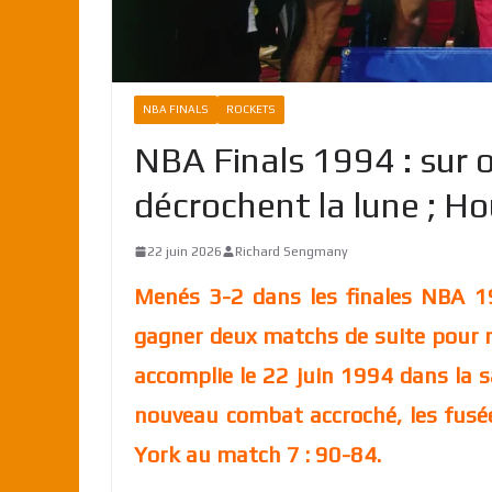
NBA FINALS
ROCKETS
NBA Finals 1994 : sur o
décrochent la lune ; Ho
22 juin 2026
Richard Sengmany
Menés 3-2 dans les finales NBA 1
gagner deux matchs de suite pour 
accomplie le 22 juin 1994 dans la 
nouveau combat accroché, les fusée
York au match 7 : 90-84.