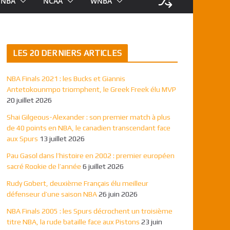
NBA
NCAA
WNBA
LES 20 DERNIERS ARTICLES
NBA Finals 2021 : les Bucks et Giannis
Antetokounmpo triomphent, le Greek Freek élu MVP
20 juillet 2026
Shai Gilgeous-Alexander : son premier match à plus
de 40 points en NBA, le canadien transcendant face
aux Spurs
13 juillet 2026
Pau Gasol dans l’histoire en 2002 : premier européen
sacré Rookie de l’année
6 juillet 2026
Rudy Gobert, deuxième Français élu meilleur
défenseur d’une saison NBA
26 juin 2026
NBA Finals 2005 : les Spurs décrochent un troisième
titre NBA, la rude bataille face aux Pistons
23 juin