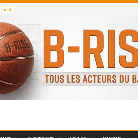
rochent
ataille
annis
 Greek
remier
, le
 Spurs
 :
de
 élu
n NBA