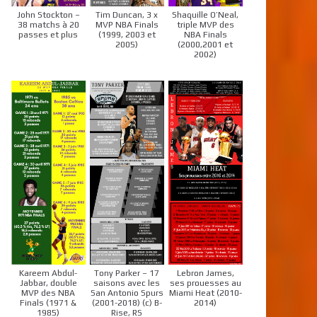
John Stockton –
Tim Duncan, 3 x
Shaquille O’Neal,
38 matchs à 20
MVP NBA Finals
triple MVP des
passes et plus
(1999, 2003 et
NBA Finals
2005)
(2000,2001 et
2002)
Kareem Abdul-
Tony Parker – 17
Lebron James,
Jabbar, double
saisons avec les
ses prouesses au
MVP des NBA
San Antonio Spurs
Miami Heat (2010-
Finals (1971 &
(2001-2018) (c) B-
2014)
1985)
Rise, RS