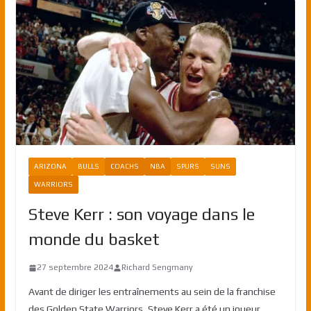
ARIZONA
BULLS
COACHS
NBA
SPURS
SUNS
WARRIORS
Steve Kerr : son voyage dans le
monde du basket
27 septembre 2024
Richard Sengmany
Avant de diriger les entraînements au sein de la franchise
des Golden State Warriors, Steve Kerr a été un joueur