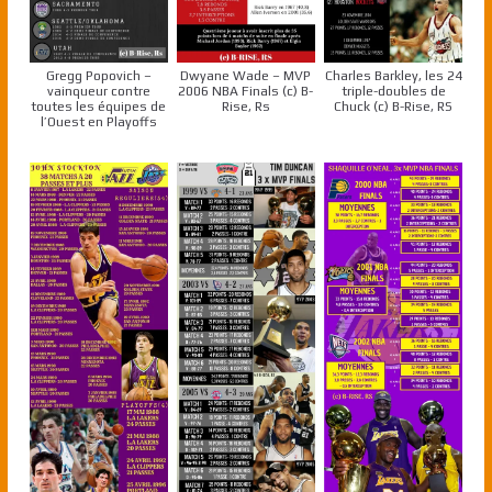
Gregg Popovich –
Dwyane Wade – MVP
Charles Barkley, les 24
vainqueur contre
2006 NBA Finals (c) B-
triple-doubles de
toutes les équipes de
Rise, Rs
Chuck (c) B-Rise, RS
l’Ouest en Playoffs