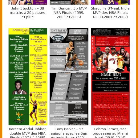
John Stockton – 38
Tim Duncan, 3 x MVP
Shaquille O’Neal, triple
matchs à 20 passes
NBA Finals (1999,
MVP des NBA Finals
et plus
2003 et 2005)
(2000,2001 et 2002)
Kareem Abdul-Jabbar,
Tony Parker – 17
Lebron James, ses
double MVP des NBA
saisons avec les San
prouesses au Miami
Finals (1971 & 1985)
Antonio Spurs (2001-
Heat (2010-2014)