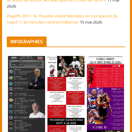
un shoot au buzzer, les Bulls quittent l’Ohio sur un 4-0
17 mai
2026
Playoffs 2011 : le Thunder éteint Memphis en s’emparant du
match 7, les Grizzlies rentrent hiberner
15 mai 2026
INFOGRAPHIES