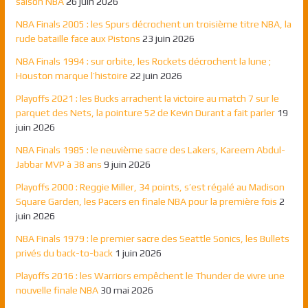
saison NBA
26 juin 2026
NBA Finals 2005 : les Spurs décrochent un troisième titre NBA, la
rude bataille face aux Pistons
23 juin 2026
NBA Finals 1994 : sur orbite, les Rockets décrochent la lune ;
Houston marque l’histoire
22 juin 2026
Playoffs 2021 : les Bucks arrachent la victoire au match 7 sur le
parquet des Nets, la pointure 52 de Kevin Durant a fait parler
19
juin 2026
NBA Finals 1985 : le neuvième sacre des Lakers, Kareem Abdul-
Jabbar MVP à 38 ans
9 juin 2026
Playoffs 2000 : Reggie Miller, 34 points, s’est régalé au Madison
Square Garden, les Pacers en finale NBA pour la première fois
2
juin 2026
NBA Finals 1979 : le premier sacre des Seattle Sonics, les Bullets
privés du back-to-back
1 juin 2026
Playoffs 2016 : les Warriors empêchent le Thunder de vivre une
nouvelle finale NBA
30 mai 2026