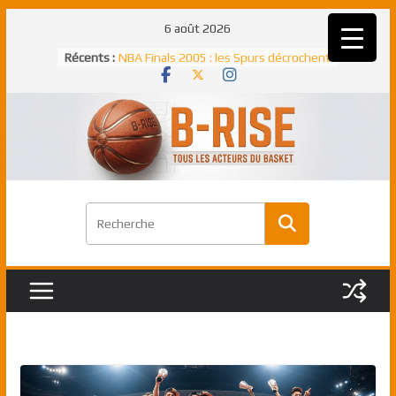
Passer
6 août 2026
au
Rudy Gobert, deuxième Français élu
Récents :
contenu
meilleur défenseur d’une saison NBA
NBA Finals 2005 : les Spurs décrochent
un troisième titre NBA, la rude bataille
face aux Pistons
NBA Finals 2021 : les Bucks et Giannis
Antetokounmpo triomphent, le Greek
Freek élu MVP
Shai Gilgeous-Alexander : son premier
match à plus de 40 points en NBA, le
canadien transcendant face aux Spurs
Pau Gasol dans l’histoire en 2002 :
premier européen sacré Rookie de
l’année