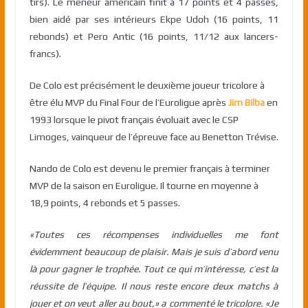
tirs). Le meneur américain finit à 17 points et 4 passes,
bien aidé par ses intérieurs Ekpe Udoh (16 points, 11
rebonds) et Pero Antic (16 points, 11/12 aux lancers-
francs).
De Colo est précisément le deuxième joueur tricolore à
être élu MVP du Final Four de l’Euroligue après
Jim Bilba
en
1993 lorsque le pivot français évoluait avec le CSP
Limoges, vainqueur de l’épreuve face au Benetton Trévise.
Nando de Colo est devenu le premier français à terminer
MVP de la saison en Euroligue. Il tourne en moyenne à
18,9 points, 4 rebonds et 5 passes.
«Toutes ces récompenses individuelles me font
évidemment beaucoup de plaisir. Mais je suis d’abord venu
là pour gagner le trophée. Tout ce qui m’intéresse, c’est la
réussite de l’équipe. Il nous reste encore deux matchs à
jouer et on veut aller au bout,» a commenté le tricolore. «Je