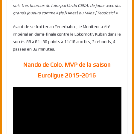
suis très heureux de faire partie du CSKA, de jouer avec des
grands joueurs comme Kyle [Hines] ou Milos [Teodosic].»
Avant de se frotter au Fenerbahce, le Moniteur a été
impérial en demi-finale contre le Lokomotiv Kuban dans le
succès 88 à 81 : 30 points à 11/18 aux tirs, 3 rebonds, 4
passes en 32 minutes.
Nando de Colo, MVP de la saison
Euroligue 2015-2016