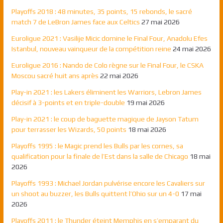
Playoffs 2018 : 48 minutes, 35 points, 15 rebonds, le sacré
match 7 de LeBron James face aux Celtics
27 mai 2026
Euroligue 2021 : Vasilije Micic domine le Final Four, Anadolu Efes
Istanbul, nouveau vainqueur de la compétition reine
24 mai 2026
Euroligue 2016 : Nando de Colo règne sur le Final Four, le CSKA
Moscou sacré huit ans après
22 mai 2026
Play-in 2021 : les Lakers éliminent les Warriors, Lebron James
décisif à 3-points et en triple-double
19 mai 2026
Play-in 2021 : le coup de baguette magique de Jayson Tatum
pour terrasser les Wizards, 50 points
18 mai 2026
Playoffs 1995 : le Magic prend les Bulls par les cornes, sa
qualification pour la finale de l’Est dans la salle de Chicago
18 mai
2026
Playoffs 1993 : Michael Jordan pulvérise encore les Cavaliers sur
un shoot au buzzer, les Bulls quittent l’Ohio sur un 4-0
17 mai
2026
Playoffs 2011 : le Thunder éteint Memphis en s’emparant du