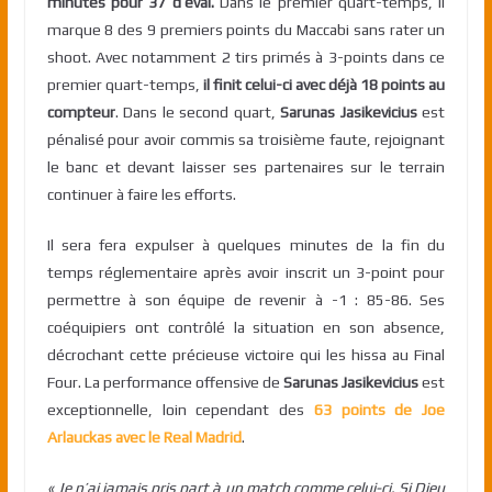
minutes pour 37 d’éval.
Dans le premier quart-temps, il
marque 8 des 9 premiers points du Maccabi sans rater un
shoot. Avec notamment 2 tirs primés à 3-points dans ce
premier quart-temps,
il finit celui-ci avec déjà 18 points au
compteur
. Dans le second quart,
Sarunas Jasikevicius
est
pénalisé pour avoir commis sa troisième faute, rejoignant
le banc et devant laisser ses partenaires sur le terrain
continuer à faire les efforts.
Il sera fera expulser à quelques minutes de la fin du
temps réglementaire après avoir inscrit un 3-point pour
permettre à son équipe de revenir à -1 : 85-86. Ses
coéquipiers ont contrôlé la situation en son absence,
décrochant cette précieuse victoire qui les hissa au Final
Four. La performance offensive de
Sarunas Jasikevicius
est
exceptionnelle, loin cependant des
63 points de Joe
Arlauckas avec le Real Madrid
.
« Je n’ai jamais pris part à un match comme celui-ci. Si Dieu