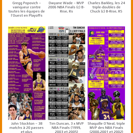
Gregg Popovich –
Dwyane Wade – MVP
Charles Barkley, les 24
vainqueur contre
2006 NBA Finals (c) B-
triple-doubles de
toutes les équipes de
Rise, Rs
Chuck (c) B-Rise, RS
l’Ouest en Playoffs
John Stockton – 38
Tim Duncan, 3 x MVP
Shaquille O’Neal, triple
matchs à 20 passes
NBA Finals (1999,
MVP des NBA Finals
et plus
2003 et 2005)
(2000,2001 et 2002)