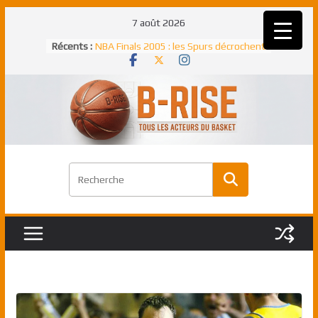
Passer
7 août 2026
au
Récents :
NBA Finals 2005 : les Spurs décrochent
contenu
un troisième titre NBA, la rude bataille
face aux Pistons
NBA Finals 2021 : les Bucks et Giannis
Antetokounmpo triomphent, le Greek
Freek élu MVP
Shai Gilgeous-Alexander : son premier
match à plus de 40 points en NBA, le
canadien transcendant face aux Spurs
Pau Gasol dans l’histoire en 2002 :
premier européen sacré Rookie de
l’année
Rudy Gobert, deuxième Français élu
meilleur défenseur d’une saison NBA