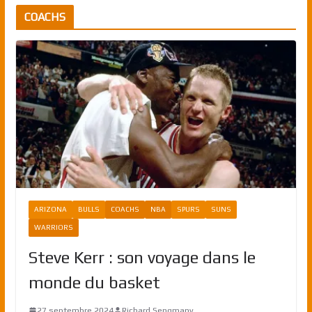
COACHS
ARIZONA
BULLS
COACHS
NBA
SPURS
SUNS
WARRIORS
Steve Kerr : son voyage dans le
monde du basket
27 septembre 2024
Richard Sengmany