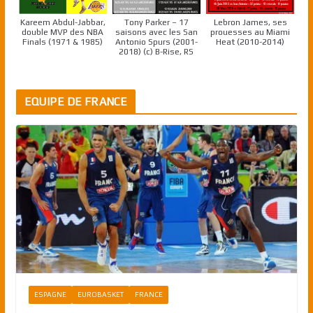
Kareem Abdul-Jabbar,
Tony Parker – 17
Lebron James, ses
double MVP des NBA
saisons avec les San
prouesses au Miami
Finals (1971 & 1985)
Antonio Spurs (2001-
Heat (2010-2014)
2018) (c) B-Rise, RS
EQUIPE DE FRANCE
ESPAGNE
EUROBASKET
FRANCE