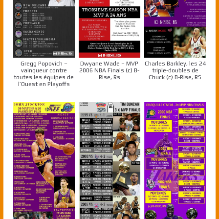
Gregg Popovich –
Dwyane Wade – MVP
Charles Barkley, les 24
vainqueur contre
2006 NBA Finals (c) B-
triple-doubles de
toutes les équipes de
Rise, Rs
Chuck (c) B-Rise, RS
l’Ouest en Playoffs