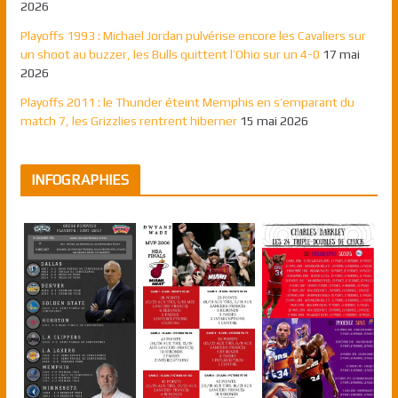
2026
Playoffs 1993 : Michael Jordan pulvérise encore les Cavaliers sur
un shoot au buzzer, les Bulls quittent l’Ohio sur un 4-0
17 mai
2026
Playoffs 2011 : le Thunder éteint Memphis en s’emparant du
match 7, les Grizzlies rentrent hiberner
15 mai 2026
INFOGRAPHIES