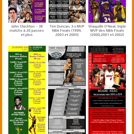
John Stockton – 38
Tim Duncan, 3 x MVP
Shaquille O’Neal, triple
matchs à 20 passes
NBA Finals (1999,
MVP des NBA Finals
et plus
2003 et 2005)
(2000,2001 et 2002)