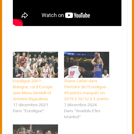
Euroligue 2001 :
Shane Larkin dans
Bologne, roi d’Europe
l’histoire de l’Euroligue :
avec Manu Ginobili et
49 points marqués en
Antoine Rigaudeau
2019 à 10/12 à 3-points
17 décembre 2021
7 décembre 2024
Dans "Euroligue"
Dans "Anadolu Efes
Istanbul"