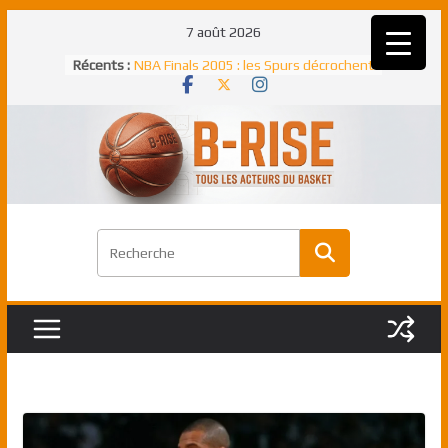
Passer
7 août 2026
au
Rudy Gobert, deuxième Français élu
Récents :
contenu
meilleur défenseur d’une saison NBA
NBA Finals 2005 : les Spurs décrochent
un troisième titre NBA, la rude bataille
face aux Pistons
NBA Finals 2021 : les Bucks et Giannis
Antetokounmpo triomphent, le Greek
Freek élu MVP
Shai Gilgeous-Alexander : son premier
match à plus de 40 points en NBA, le
canadien transcendant face aux Spurs
Pau Gasol dans l’histoire en 2002 :
premier européen sacré Rookie de
l’année