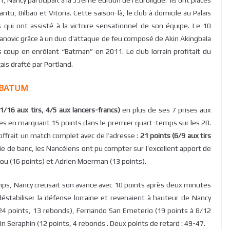
, Nancy participait à la 55ème édition de l’Euroligue. Ils ont placés
u, Bilbao et Vitoria. Cette saison-là, le club à domicile au Palais
s qui ont assisté à la victoire sensationnel de son équipe. Le 10
vanovic grâce à un duo d’attaque de feu composé de Akin Akingbala
s coup en enrôlant “Batman” en 2011. Le club lorrain profitait du
ais drafté par Portland.
-BATUM
/16 aux tirs, 4/5 aux lancers-francs)
en plus de ses 7 prises aux
rses en marquant 15 points dans le premier quart-temps sur les 28.
ffrait un match complet avec de l’adresse :
21 points (6/9 aux tirs
ie de banc, les Nancéiens ont pu compter sur l’excellent apport de
ou (16 points) et Adrien Moerman (13 points).
ps, Nancy creusait son avance avec 10 points après deux minutes
 déstabiliser la défense lorraine et revenaient à hauteur de Nancy
c (24 points, 13 rebonds), Fernando San Emeterio (19 points à 8/12
in Seraphin (12 points, 4 rebonds . Deux points de retard : 49-47.