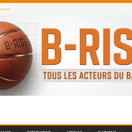
rochent
ataille
annis
 Greek
remier
, le
 Spurs
 :
de
 élu
n NBA