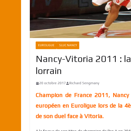
EUROLIGUE
SLUC NANCY
Nancy-Vitoria 2011 : la
lorrain
20 octobre 2017
Richard Sengmany
Champion de France 2011, Nancy c
européen en Euroligue lors de la 4è
de son duel face à Vitoria.