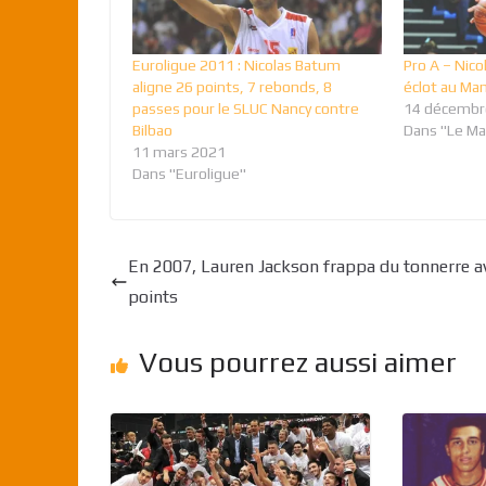
Euroligue 2011 : Nicolas Batum
Pro A – Nic
aligne 26 points, 7 rebonds, 8
éclot au Ma
passes pour le SLUC Nancy contre
14 décembr
Bilbao
Dans "Le Ma
11 mars 2021
Dans "Euroligue"
En 2007, Lauren Jackson frappa du tonnerre a
points
Vous pourrez aussi aimer