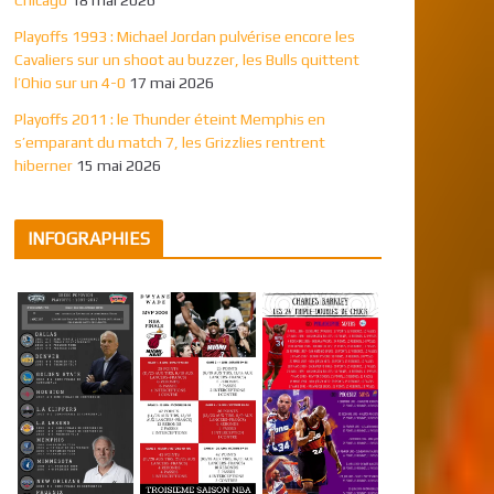
Playoffs 1993 : Michael Jordan pulvérise encore les
Cavaliers sur un shoot au buzzer, les Bulls quittent
l’Ohio sur un 4-0
17 mai 2026
Playoffs 2011 : le Thunder éteint Memphis en
s’emparant du match 7, les Grizzlies rentrent
hiberner
15 mai 2026
INFOGRAPHIES