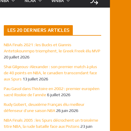
NBA
NCAA
WNBA
LES 20 DERNIERS ARTICLES
NBA Finals 2021 : les Bucks et Giannis
Antetokounmpo triomphent, le Greek Freek élu MVP
20 juillet 2026
Shai Gilgeous-Alexander : son premier match à plus
de 40 points en NBA, le canadien transcendant face
aux Spurs
13 juillet 2026
Pau Gasol dans l’histoire en 2002 : premier européen
sacré Rookie de l’année
6 juillet 2026
Rudy Gobert, deuxième Français élu meilleur
défenseur d’une saison NBA
26 juin 2026
NBA Finals 2005 : les Spurs décrochent un troisième
titre NBA, la rude bataille face aux Pistons
23 juin