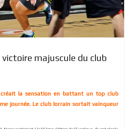
 victoire majuscule du club
réait la sensation en battant un top club
me journée. Le club lorrain sortait vainqueur