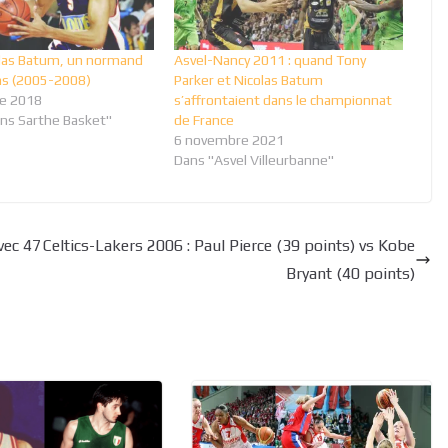
olas Batum, un normand
Asvel-Nancy 2011 : quand Tony
ns (2005-2008)
Parker et Nicolas Batum
e 2018
s’affrontaient dans le championnat
ns Sarthe Basket"
de France
6 novembre 2021
Dans "Asvel Villeurbanne"
vec 47
Celtics-Lakers 2006 : Paul Pierce (39 points) vs Kobe
Bryant (40 points)