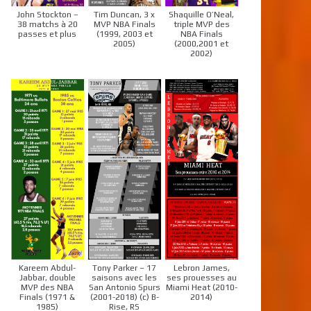
John Stockton –
Tim Duncan, 3 x
Shaquille O’Neal,
38 matchs à 20
MVP NBA Finals
triple MVP des
passes et plus
(1999, 2003 et
NBA Finals
2005)
(2000,2001 et
2002)
Kareem Abdul-
Tony Parker – 17
Lebron James,
Jabbar, double
saisons avec les
ses prouesses au
MVP des NBA
San Antonio Spurs
Miami Heat (2010-
Finals (1971 &
(2001-2018) (c) B-
2014)
1985)
Rise, RS