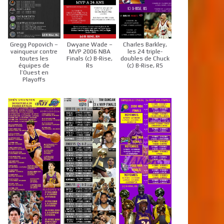
Gregg Popovich –
Dwyane Wade –
Charles Barkley,
vainqueur contre
MVP 2006 NBA
les 24 triple-
toutes les
Finals (c) B-Rise,
doubles de Chuck
équipes de
Rs
(c) B-Rise, RS
l’Ouest en
Playoffs