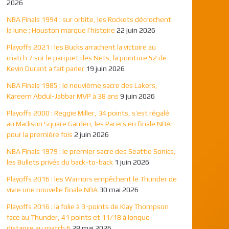
2026
NBA Finals 1994 : sur orbite, les Rockets décrochent
la lune ; Houston marque l’histoire
22 juin 2026
Playoffs 2021 : les Bucks arrachent la victoire au
match 7 sur le parquet des Nets, la pointure 52 de
Kevin Durant a fait parler
19 juin 2026
NBA Finals 1985 : le neuvième sacre des Lakers,
Kareem Abdul-Jabbar MVP à 38 ans
9 juin 2026
Playoffs 2000 : Reggie Miller, 34 points, s’est régalé
au Madison Square Garden, les Pacers en finale NBA
pour la première fois
2 juin 2026
NBA Finals 1979 : le premier sacre des Seattle Sonics,
les Bullets privés du back-to-back
1 juin 2026
Playoffs 2016 : les Warriors empêchent le Thunder de
vivre une nouvelle finale NBA
30 mai 2026
Playoffs 2016 : la folie à 3-points de Klay Thompson
face au Thunder, 41 points et 11/18 à longue
distance au match 6
28 mai 2026