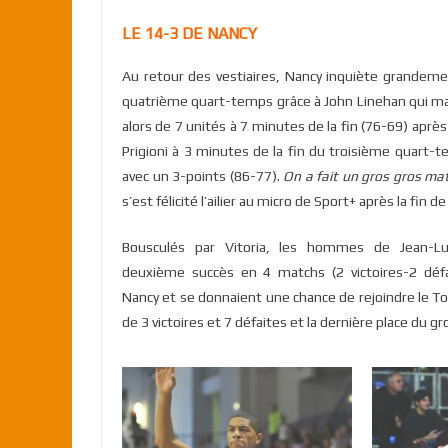
LE 14-3 DE NANCY
Au retour des vestiaires, Nancy inquiète grandemen
quatrième quart-temps grâce à John Linehan qui ma
alors de 7 unités à 7 minutes de la fin (76-69) aprè
Prigioni à 3 minutes de la fin du troisième quart-
avec un 3-points (86-77).
On a fait un gros gros mat
s’est félicité l’ailier au micro de Sport+ après la fin d
Bousculés par Vitoria, les hommes de Jean-Lu
deuxième succès en 4 matchs (2 victoires-2 défai
Nancy et se donnaient une chance de rejoindre le Top
de 3 victoires et 7 défaites et la dernière place du g