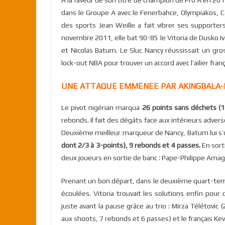
A la faveur de son titre de champion de Pro A en 2011
dans le Groupe A avec le Fenerbahce, Olympiakos, Cant
des sports Jean Weille a fait vibrer ses supporter
novembre 2011, elle bat 90-85 le Vitoria de Dusko I
et Nicolas Batum. Le Sluc Nancy réussissait un gro
lock-out NBA pour trouver un accord avec l’ailier franç
UNE ATTAQUE EMMENEE PAR AKINGBALA
Le pivot nigérian marqua
26 points sans déchets (11
rebonds. Il fait des dégâts face aux intérieurs adve
Deuxième meilleur marqueur de Nancy, Batum lui s’o
dont 2/3 à 3-points), 9 rebonds et 4 passes.
En sort
deux joueurs en sortie de banc : Pape-Philippe Amag
Prenant un bon départ, dans le deuxième quart-tem
écoulées. Vitoria trouvait les solutions enfin pour
juste avant la pause grâce au trio : Mirza Télétovi
aux shoots, 7 rebonds et 6 passes) et le français Kev