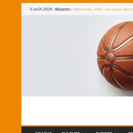
Passer
6 août 2026
Récents :
NBA Finals 2005 : les Spurs déc
au
un troisième titre NBA, la rude b
face aux Pistons
contenu
NBA Finals 2021 : les Bucks et Gi
Antetokounmpo triomphent, le
Freek élu MVP
Shai Gilgeous-Alexander : son p
match à plus de 40 points en NBA
canadien transcendant face aux
Pau Gasol dans l’histoire en 2002
premier européen sacré Rookie 
l’année
Rudy Gobert, deuxième Français
meilleur défenseur d’une saiso