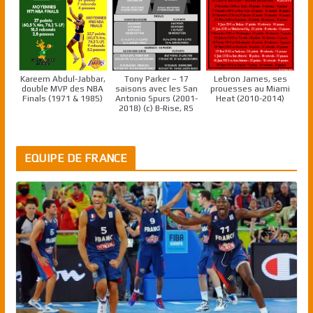
Kareem Abdul-Jabbar,
Tony Parker – 17
Lebron James, ses
double MVP des NBA
saisons avec les San
prouesses au Miami
Finals (1971 & 1985)
Antonio Spurs (2001-
Heat (2010-2014)
2018) (c) B-Rise, RS
EQUIPE DE FRANCE