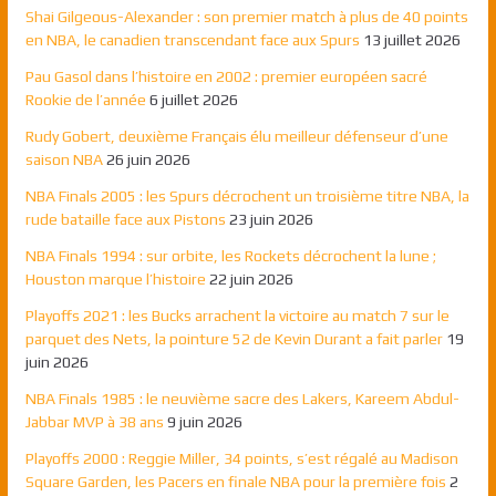
Shai Gilgeous-Alexander : son premier match à plus de 40 points
en NBA, le canadien transcendant face aux Spurs
13 juillet 2026
Pau Gasol dans l’histoire en 2002 : premier européen sacré
Rookie de l’année
6 juillet 2026
Rudy Gobert, deuxième Français élu meilleur défenseur d’une
saison NBA
26 juin 2026
NBA Finals 2005 : les Spurs décrochent un troisième titre NBA, la
rude bataille face aux Pistons
23 juin 2026
NBA Finals 1994 : sur orbite, les Rockets décrochent la lune ;
Houston marque l’histoire
22 juin 2026
Playoffs 2021 : les Bucks arrachent la victoire au match 7 sur le
parquet des Nets, la pointure 52 de Kevin Durant a fait parler
19
juin 2026
NBA Finals 1985 : le neuvième sacre des Lakers, Kareem Abdul-
Jabbar MVP à 38 ans
9 juin 2026
Playoffs 2000 : Reggie Miller, 34 points, s’est régalé au Madison
Square Garden, les Pacers en finale NBA pour la première fois
2