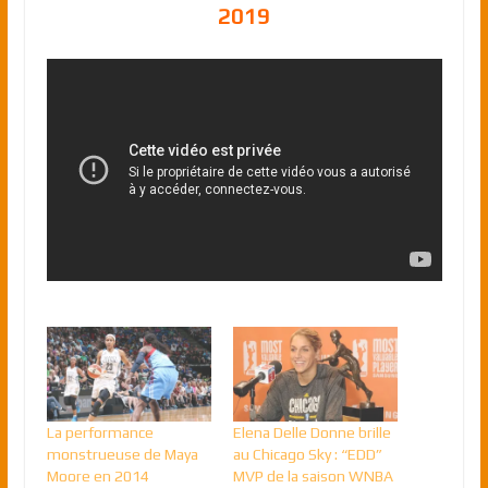
2019
La performance
Elena Delle Donne brille
monstrueuse de Maya
au Chicago Sky : “EDD”
Moore en 2014
MVP de la saison WNBA