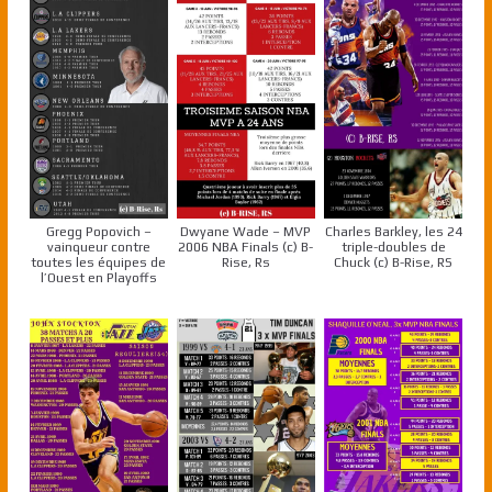
Gregg Popovich –
Dwyane Wade – MVP
Charles Barkley, les 24
vainqueur contre
2006 NBA Finals (c) B-
triple-doubles de
toutes les équipes de
Rise, Rs
Chuck (c) B-Rise, RS
l’Ouest en Playoffs