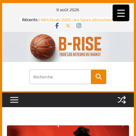
Passer
8 août 2026
Rudy Gobert, deuxième Français élu
au
Récents :
meilleur défenseur d’une saison NBA
contenu
NBA Finals 2005 : les Spurs décrochent
un troisième titre NBA, la rude bataille
face aux Pistons
NBA Finals 2021 : les Bucks et Giannis
Antetokounmpo triomphent, le Greek
Freek élu MVP
Shai Gilgeous-Alexander : son premier
match à plus de 40 points en NBA, le
canadien transcendant face aux Spurs
Pau Gasol dans l’histoire en 2002 :
premier européen sacré Rookie de
l’année