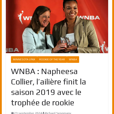
MINNESOTA LYNX
ROOKIE OF THE YEAR
WNBA
WNBA : Napheesa
Collier, l’ailière finit la
saison 2019 avec le
trophée de rookie
23 septembre 2024
Richard Sengmany