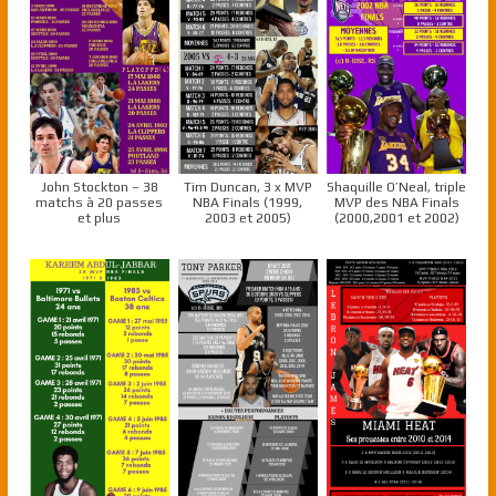
John Stockton – 38
Tim Duncan, 3 x MVP
Shaquille O’Neal, triple
matchs à 20 passes
NBA Finals (1999,
MVP des NBA Finals
et plus
2003 et 2005)
(2000,2001 et 2002)