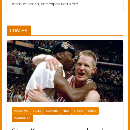
marque Jordan, une exposition a été
COACHS
ARIZONA
BULLS
COACHS
NBA
SPURS
SUNS
WARRIORS