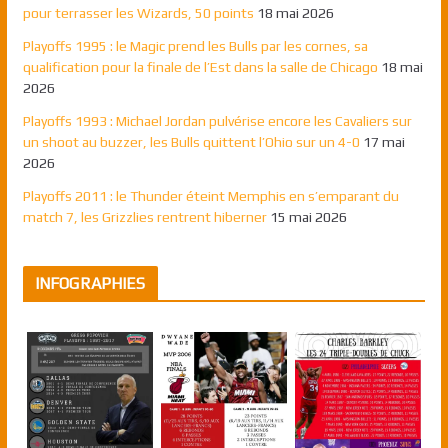
pour terrasser les Wizards, 50 points
18 mai 2026
Playoffs 1995 : le Magic prend les Bulls par les cornes, sa
qualification pour la finale de l’Est dans la salle de Chicago
18 mai
2026
Playoffs 1993 : Michael Jordan pulvérise encore les Cavaliers sur
un shoot au buzzer, les Bulls quittent l’Ohio sur un 4-0
17 mai
2026
Playoffs 2011 : le Thunder éteint Memphis en s’emparant du
match 7, les Grizzlies rentrent hiberner
15 mai 2026
INFOGRAPHIES