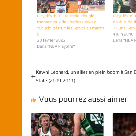
Playoffs 1993 : le triple-double
Playoffs 199
monstrueux de Charles Barkley,
double-doub
“Chuck” détruit les Sonics au match
7 Suns-Soni
5
4 juin 2018
20 février 2022
Dans "NBA P
Dans "NBA Playoffs"
Kawhi Leonard, un ailier en plein boom à San 
State (2009-2011)
Vous pourrez aussi aimer