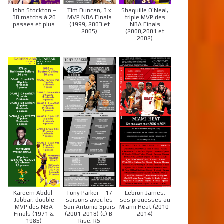
John Stockton –
Tim Duncan, 3 x
Shaquille O’Neal,
38 matchs à 20
MVP NBA Finals
triple MVP des
passes et plus
(1999, 2003 et
NBA Finals
2005)
(2000,2001 et
2002)
Kareem Abdul-
Tony Parker – 17
Lebron James,
Jabbar, double
saisons avec les
ses prouesses au
MVP des NBA
San Antonio Spurs
Miami Heat (2010-
Finals (1971 &
(2001-2018) (c) B-
2014)
1985)
Rise, RS