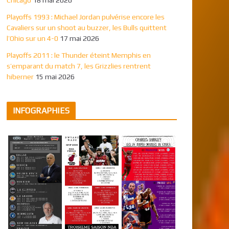
Playoffs 1993 : Michael Jordan pulvérise encore les
Cavaliers sur un shoot au buzzer, les Bulls quittent
l’Ohio sur un 4-0
17 mai 2026
Playoffs 2011 : le Thunder éteint Memphis en
s’emparant du match 7, les Grizzlies rentrent
hiberner
15 mai 2026
INFOGRAPHIES