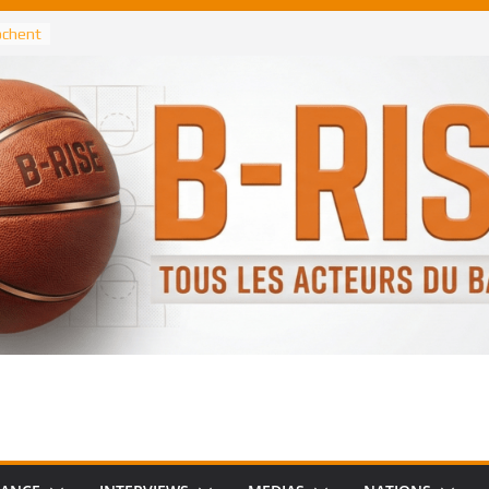
rochent
ataille
annis
 Greek
remier
, le
 Spurs
 :
de
 élu
n NBA