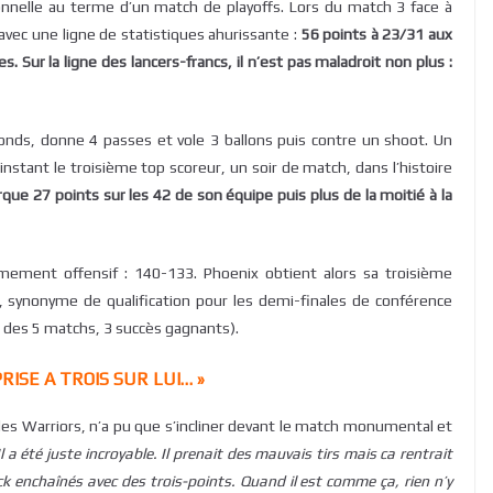
ionnelle au terme d’un match de playoffs. Lors du match 3 face à
vec une ligne de statistiques ahurissante :
56 points à 23/31 aux
s. Sur la ligne des lancers-francs, il n’est pas maladroit non plus :
ebonds, donne 4 passes et vole 3 ballons puis contre un shoot. Un
nstant le troisième top scoreur, un soir de match, dans l’histoire
que 27 points sur les 42 de son équipe puis plus de la moitié à la
ement offensif : 140-133. Phoenix obtient alors sa troisième
s, synonyme de qualification pour les demi-finales de conférence
ur des 5 matchs, 3 succès gagnants).
RISE A TROIS SUR LUI… »
c les Warriors, n’a pu que s’incliner devant le match monumental et
Il a été juste incroyable. Il prenait des mauvais tirs mais ca rentrait
 enchaînés avec des trois-points. Quand il est comme ça, rien n’y