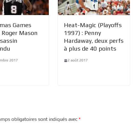
tmas Games
Heat-Magic (Playoffs
: Roger Mason
1997) : Penny
assassin
Hardaway, deux perfs
endu
à plus de 40 points
embre 2017
2 août 2017
amps obligatoires sont indiqués avec
*