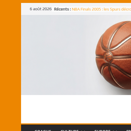
Passer
6 août 2026
Récents :
NBA Finals 2005 : les Spurs déc
au
un troisième titre NBA, la rude b
face aux Pistons
contenu
NBA Finals 2021 : les Bucks et Gi
Antetokounmpo triomphent, le
Freek élu MVP
Shai Gilgeous-Alexander : son p
match à plus de 40 points en NBA
canadien transcendant face aux
Pau Gasol dans l’histoire en 2002
premier européen sacré Rookie 
l’année
Rudy Gobert, deuxième Français
meilleur défenseur d’une saiso