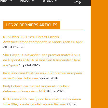
NBA
NCAA
WNBA
LES 20 DERNIERS ARTICLES
NBA Finals 2021 : les Bucks et Giannis
Antetokounmpo triomphent, le Greek Freek élu MVP
20 juillet 2026
Shai Gilgeous-Alexander : son premier match à plus
de 40 points en NBA, le canadien transcendant face
aux Spurs
13 juillet 2026
Pau Gasol dans l’histoire en 2002 : premier européen
sacré Rookie de l’année
6 juillet 2026
Rudy Gobert, deuxième Français élu meilleur
défenseur d’une saison NBA
26 juin 2026
NBA Finals 2005 : les Spurs décrochent un troisième
titre NBA, la rude bataille face aux Pistons
23 juin