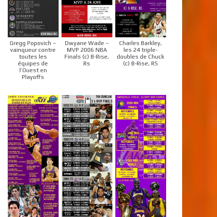
Gregg Popovich –
Dwyane Wade –
Charles Barkley,
vainqueur contre
MVP 2006 NBA
les 24 triple-
toutes les
Finals (c) B-Rise,
doubles de Chuck
équipes de
Rs
(c) B-Rise, RS
l’Ouest en
Playoffs