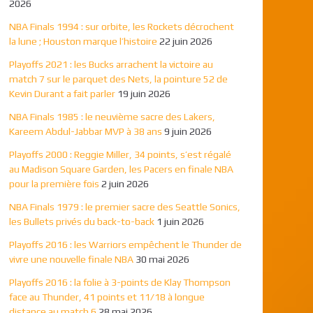
2026
NBA Finals 1994 : sur orbite, les Rockets décrochent
la lune ; Houston marque l’histoire
22 juin 2026
Playoffs 2021 : les Bucks arrachent la victoire au
match 7 sur le parquet des Nets, la pointure 52 de
Kevin Durant a fait parler
19 juin 2026
NBA Finals 1985 : le neuvième sacre des Lakers,
Kareem Abdul-Jabbar MVP à 38 ans
9 juin 2026
Playoffs 2000 : Reggie Miller, 34 points, s’est régalé
au Madison Square Garden, les Pacers en finale NBA
pour la première fois
2 juin 2026
NBA Finals 1979 : le premier sacre des Seattle Sonics,
les Bullets privés du back-to-back
1 juin 2026
Playoffs 2016 : les Warriors empêchent le Thunder de
vivre une nouvelle finale NBA
30 mai 2026
Playoffs 2016 : la folie à 3-points de Klay Thompson
face au Thunder, 41 points et 11/18 à longue
distance au match 6
28 mai 2026