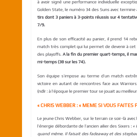
à avoir signé une performance individuelle except
Golden State, le numéro 34 des Suns avec termine a
tirs dont 3 paniers à 3-points réussis sur 4 tentative
7/9.
En plus de son efficacité au panier, il prend 14 r
match très complet qui lui permet de devenir à cet i
des playoffs.
A la fin du premier quart-temps, il mar
mi-temps (38 sur les 74).
Son équipe s’impose au terme d’un match extrêm
victoire en autant de rencontres face aux Warrior
(ndlr : à l’époque le premier tour se jouait au meille
« CHRIS WEBBER : « MEME SI VOUS FAITES P
Le jeune Chris Webber, sur le terrain ce soir-là ave
l’énergie débordante de l’ancien ailier des Sixers :
« 
quand même. Il faisait des fadeaway et des stepback