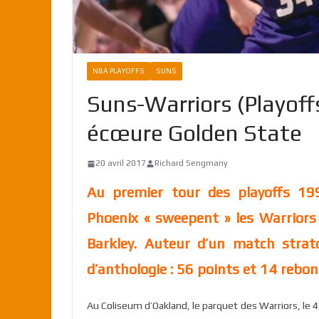
NBA PLAYOFFS
SUNS
Suns-Warriors (Playoffs
écœure Golden State
20 avril 2017
Richard Sengmany
Au premier tour des playoffs 19
Phoenix « sweepent » les Warriors 
Barkley. Auteur d’un match stratos
d’anthologie : 56 points et 14 rebon
Au Coliseum d’Oakland, le parquet des Warriors, le 