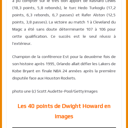
a pu compter sur le très bon apport de Rashard Lewis
(18,3 points, 5,8 rebonds), le turc Hedo Turkoglu (17,2
points, 6,3 rebonds, 6,7 passes) et Rafer Alston (12,5
points, 3,8 passes). La victoire au match 1 à Cleveland du
Magic a été sans doute déterminante 107 à 106 pour
cette qualification. Ce succès est le seul réussi à
l’extérieur.
Champion de la conférence Est pour la deuxième fois de
son histoire après 1995, Orlando allait défier les Lakers de
Kobe Bryant en finale NBA 24 années après la première
disputée face aux Houston Rockets.
photo une (c) Scott Audette-Pool/Getty Images
Les 40 points de Dwight Howard en
images