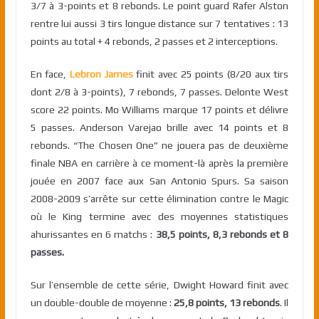
3/7 à 3-points et 8 rebonds. Le point guard Rafer Alston
rentre lui aussi 3 tirs longue distance sur 7 tentatives : 13
points au total + 4 rebonds, 2 passes et 2 interceptions.
En face,
Lebron James
finit avec 25 points (8/20 aux tirs
dont 2/8 à 3-points), 7 rebonds, 7 passes. Delonte West
score 22 points. Mo Williams marque 17 points et délivre
5 passes. Anderson Varejao brille avec 14 points et 8
rebonds. “The Chosen One” ne jouera pas de deuxième
finale NBA en carrière à ce moment-là après la première
jouée en 2007 face aux San Antonio Spurs. Sa saison
2008-2009 s’arrête sur cette élimination contre le Magic
où le King termine avec des moyennes statistiques
ahurissantes en 6 matchs :
38,5 points, 8,3 rebonds et 8
passes.
Sur l’ensemble de cette série, Dwight Howard finit avec
un double-double de moyenne :
25,8 points, 13 rebonds
. Il