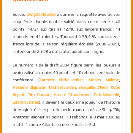
Solide,
Dwight Howard
a dominé la raquette avec un son
cinquième double-double validé dans cette série : 40
points (14/21 aux tirs et 12/16 aux lancers-francs), 14
rebonds en 41 minutes. Tournant à 59,4 % aux lancers-
francs lors de la saison régulière écoulée (2008-2009),
l’interieur de 2m08 a été plutot adroit sur la ligne.
Le numéro 1 de la draft 2004 figure parmi les joueurs à
avoir réalisé au moins 40 points et 10 rebonds en finale de
conférence (
Kareem Abdul-Jabbar,
Moses Malone
,
Hakeem Olajuwon
,
Michael Jordan
,
Shaquille O’Neal
,
Kobe
Bryant
,
Tim Duncan
,
Amare Stoudemire
,
Dirk Nowitzki
,
Lebron James
). Il devient le deuxième joueur de l’histoire
du Magic à réaliser pareille performance après le Shaq. “Big
Aristote” alignait 41 points, 13 rebonds le 8 mai 1996 au
match 1 contre Atlanta en demi-finale à l’Est.