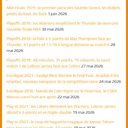
NBA Finals 1979 : le premier sacre des Seattle Sonics, les Bullets
privés du back-to-back
1 juin 2026
Playoffs 2016 : les Warriors empêchent le Thunder de vivre une
nouvelle finale NBA
30 mai 2026
Playoffs 2016 : la folie à 3-points de Klay Thompson face au
Thunder, 41 points et 11/18 à longue distance au match 6
28
mai 2026
Playoffs 2018 : 48 minutes, 35 points, 15 rebonds, le sacré
match 7 de LeBron James face aux Celtics
27 mai 2026
Euroligue 2021 : Vasilije Micic domine le Final Four, Anadolu Efes
Istanbul, nouveau vainqueur de la compétition reine
24 mai 2026
Euroligue 2016 : Nando de Colo règne sur le Final Four, le CSKA
Moscou sacré huit ans après
22 mai 2026
Play-in 2021 : les Lakers éliminent les Warriors, Lebron James
décisif à 3-points et en triple-double
19 mai 2026
Play-in 2021 : le coup de baguette magique de Jayson Tatum
pour terrasser les Wizards, 50 points
18 mai 2026