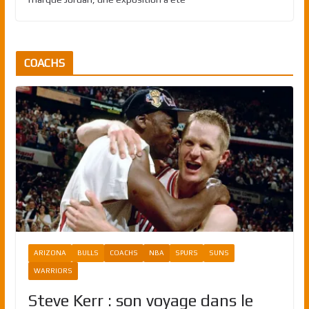
COACHS
ARIZONA
BULLS
COACHS
NBA
SPURS
SUNS
WARRIORS
Steve Kerr : son voyage dans le