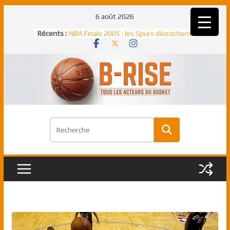
Passer
6 août 2026
au
Rudy Gobert, deuxième Français élu
Récents :
meilleur défenseur d’une saison NBA
contenu
NBA Finals 2005 : les Spurs décrochent
un troisième titre NBA, la rude bataille
face aux Pistons
NBA Finals 2021 : les Bucks et Giannis
Antetokounmpo triomphent, le Greek
Freek élu MVP
Shai Gilgeous-Alexander : son premier
match à plus de 40 points en NBA, le
canadien transcendant face aux Spurs
Pau Gasol dans l’histoire en 2002 :
premier européen sacré Rookie de
l’année