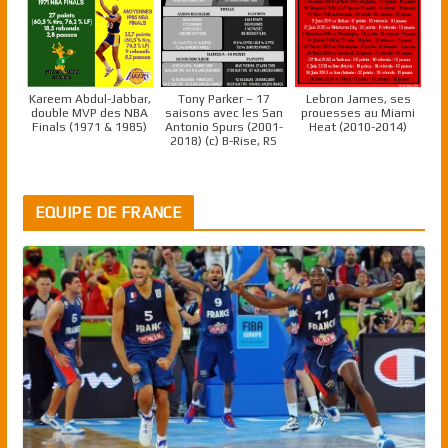
Kareem Abdul-Jabbar,
Tony Parker – 17
Lebron James, ses
double MVP des NBA
saisons avec les San
prouesses au Miami
Finals (1971 & 1985)
Antonio Spurs (2001-
Heat (2010-2014)
2018) (c) B-Rise, RS
EQUIPE DE FRANCE