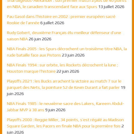
Shai Gilgeous-Alexander : son premier match à plus de 40 points
en NBA, le canadien transcendant face aux Spurs
13 juillet 2026
Pau Gasol dans l’histoire en 2002 : premier européen sacré
Rookie de l’année
6 juillet 2026
Rudy Gobert, deuxième Français élu meilleur défenseur d’une
saison NBA
26 juin 2026
NBA Finals 2005 : les Spurs décrochent un troisième titre NBA, la
rude bataille face aux Pistons
23 juin 2026
NBA Finals 1994 : sur orbite, les Rockets décrochent la lune ;
Houston marque l’histoire
22 juin 2026
Playoffs 2021 : les Bucks arrachent la victoire au match 7 sur le
parquet des Nets, la pointure 52 de Kevin Durant a fait parler
19
juin 2026
NBA Finals 1985 : le neuvième sacre des Lakers, Kareem Abdul-
Jabbar MVP à 38 ans
9 juin 2026
Playoffs 2000 : Reggie Miller, 34 points, s’est régalé au Madison
Square Garden, les Pacers en finale NBA pour la première fois
2
juin 2026