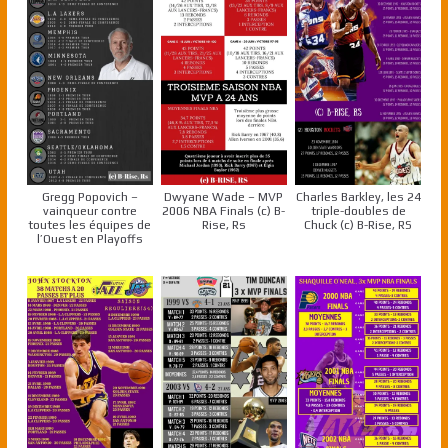
Gregg Popovich –
Dwyane Wade – MVP
Charles Barkley, les 24
vainqueur contre
2006 NBA Finals (c) B-
triple-doubles de
toutes les équipes de
Rise, Rs
Chuck (c) B-Rise, RS
l’Ouest en Playoffs