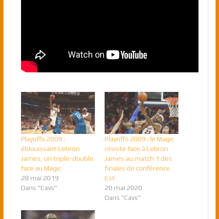
Playoffs 2009 :
Playoffs 2009 : le Magic
éblouissant Lebron
résiste face à Lebron
James, un triple-double
James au match 1 des
face au Magic
finales de conférence
28 mai 2019
Est
Dans "Cavs"
20 mai 2020
Dans "Cavs"