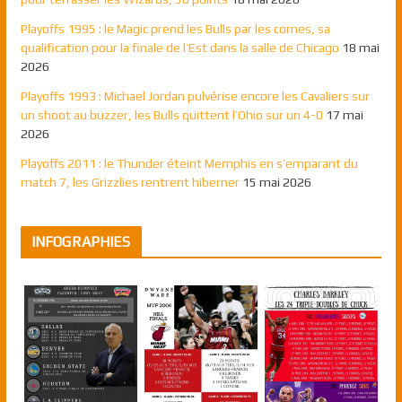
Playoffs 1995 : le Magic prend les Bulls par les cornes, sa
qualification pour la finale de l’Est dans la salle de Chicago
18 mai
2026
Playoffs 1993 : Michael Jordan pulvérise encore les Cavaliers sur
un shoot au buzzer, les Bulls quittent l’Ohio sur un 4-0
17 mai
2026
Playoffs 2011 : le Thunder éteint Memphis en s’emparant du
match 7, les Grizzlies rentrent hiberner
15 mai 2026
INFOGRAPHIES