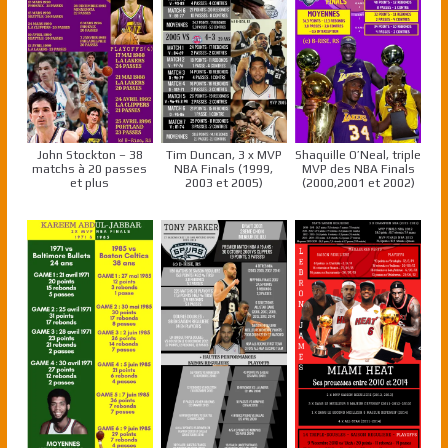
John Stockton – 38
Tim Duncan, 3 x MVP
Shaquille O’Neal, triple
matchs à 20 passes
NBA Finals (1999,
MVP des NBA Finals
et plus
2003 et 2005)
(2000,2001 et 2002)