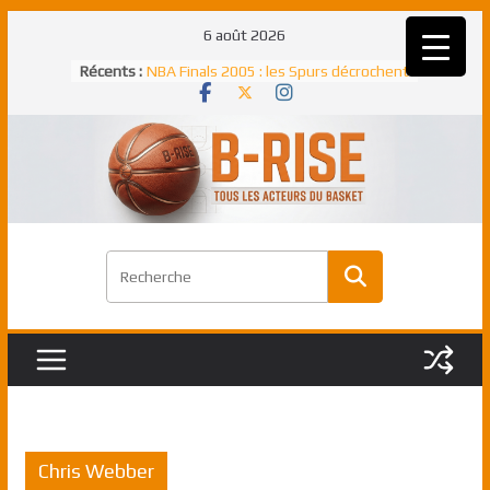
Passer
6 août 2026
au
Récents :
NBA Finals 2005 : les Spurs décrochent
contenu
un troisième titre NBA, la rude bataille
face aux Pistons
NBA Finals 2021 : les Bucks et Giannis
Antetokounmpo triomphent, le Greek
Freek élu MVP
Shai Gilgeous-Alexander : son premier
match à plus de 40 points en NBA, le
canadien transcendant face aux Spurs
Pau Gasol dans l’histoire en 2002 :
premier européen sacré Rookie de
l’année
Rudy Gobert, deuxième Français élu
meilleur défenseur d’une saison NBA
Chris Webber