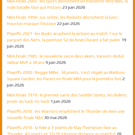
NBA Finals 2005 : les Spurs décrochent un troisième titre NBA, la
rude bataille face aux Pistons
23 juin 2026
NBA Finals 1994 : sur orbite, les Rockets décrochent la lune ;
Houston marque l’histoire
22 juin 2026
Playoffs 2021 : les Bucks arrachent la victoire au match 7 sur le
parquet des Nets, la pointure 52 de Kevin Durant a fait parler
19
juin 2026
NBA Finals 1985 : le neuvième sacre des Lakers, Kareem Abdul-
Jabbar MVP à 38 ans
9 juin 2026
Playoffs 2000 : Reggie Miller, 34 points, s’est régalé au Madison
Square Garden, les Pacers en finale NBA pour la première fois
2
juin 2026
NBA Finals 1979 : le premier sacre des Seattle Sonics, les Bullets
privés du back-to-back
1 juin 2026
Playoffs 2016 : les Warriors empêchent le Thunder de vivre une
nouvelle finale NBA
30 mai 2026
Playoffs 2016 : la folie à 3-points de Klay Thompson face au
Thunder, 41 points et 11/18 à longue distance au match 6
28