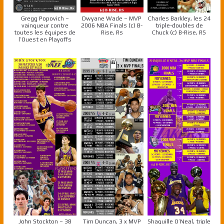
Gregg Popovich –
Dwyane Wade – MVP
Charles Barkley, les 24
vainqueur contre
2006 NBA Finals (c) B-
triple-doubles de
toutes les équipes de
Rise, Rs
Chuck (c) B-Rise, RS
l’Ouest en Playoffs
John Stockton – 38
Tim Duncan, 3 x MVP
Shaquille O’Neal, triple