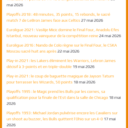
mai 2026
Playoffs 2018 : 48 minutes, 35 points, 15 rebonds, le sacré
match 7 de LeBron James face aux Celtics
27 mai 2026
Euroligue 2021 : Vasilije Micic domine le Final Four, Anadolu Efes
Istanbul, nouveau vainqueur de la compétition reine
24 mai 2026
Euroligue 2016 : Nando de Colo règne sur le Final Four, le CSKA
Moscou sacré huit ans après
22 mai 2026
Play-in 2021 : les Lakers éliminent les Warriors, Lebron James
décisif à 3-points et en triple-double
19 mai 2026
Play-in 2021 : le coup de baguette magique de Jayson Tatum
pour terrasser les Wizards, 50 points
18 mai 2026
Playoffs 1995 : le Magic prend les Bulls par les cornes, sa
qualification pour la finale de l’Est dans la salle de Chicago
18 mai
2026
Playoffs 1993 : Michael Jordan pulvérise encore les Cavaliers sur
un shoot au buzzer, les Bulls quittent l’Ohio sur un 4-0
17 mai
2026