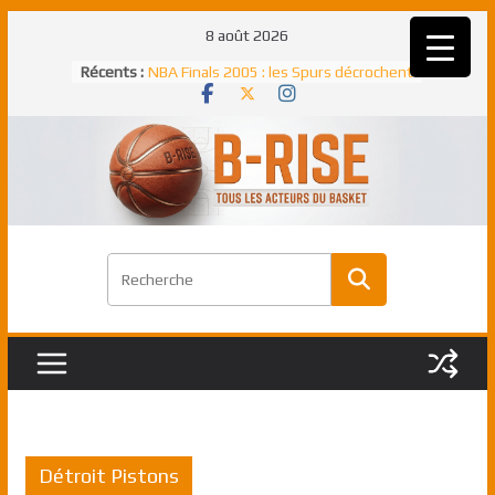
Passer
8 août 2026
au
Rudy Gobert, deuxième Français élu
Récents :
meilleur défenseur d’une saison NBA
contenu
NBA Finals 2005 : les Spurs décrochent
un troisième titre NBA, la rude bataille
face aux Pistons
NBA Finals 2021 : les Bucks et Giannis
Antetokounmpo triomphent, le Greek
Freek élu MVP
Shai Gilgeous-Alexander : son premier
match à plus de 40 points en NBA, le
canadien transcendant face aux Spurs
Pau Gasol dans l’histoire en 2002 :
premier européen sacré Rookie de
l’année
Détroit Pistons