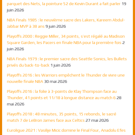
parquet des Nets, la pointure 52 de Kevin Durant a fait parler
19
juin 2026
NBA Finals 1985 : le neuvième sacre des Lakers, Kareem Abdul-
Jabbar MVP à 38 ans
9 juin 2026
Playoffs 2000 : Reggie Miller, 34 points, s’est régalé au Madison
Square Garden, les Pacers en finale NBA pour la première fois
2
juin 2026
NBA Finals 1979 : le premier sacre des Seattle Sonics, les Bullets
privés du back-to-back
1 juin 2026
Playoffs 2016 : les Warriors empêchent le Thunder de vivre une
nouvelle finale NBA
30 mai 2026
Playoffs 2016 : la folie à 3-points de Klay Thompson face au
Thunder, 41 points et 11/18 à longue distance au match 6
28
mai 2026
Playoffs 2018 : 48 minutes, 35 points, 15 rebonds, le sacré
match 7 de LeBron James face aux Celtics
27 mai 2026
Euroligue 2021 : Vasilije Micic domine le Final Four, Anadolu Efes