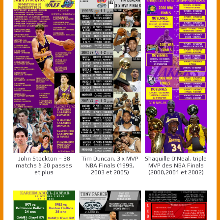
John Stockton – 38
Tim Duncan, 3 x MVP
Shaquille O’Neal, triple
matchs à 20 passes
NBA Finals (1999,
MVP des NBA Finals
et plus
2003 et 2005)
(2000,2001 et 2002)