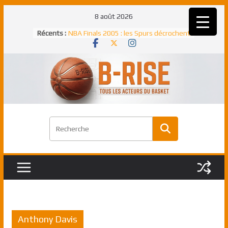
Passer
8 août 2026
au
Rudy Gobert, deuxième Français élu
Récents :
meilleur défenseur d’une saison NBA
contenu
NBA Finals 2005 : les Spurs décrochent
un troisième titre NBA, la rude bataille
face aux Pistons
NBA Finals 2021 : les Bucks et Giannis
Antetokounmpo triomphent, le Greek
Freek élu MVP
Shai Gilgeous-Alexander : son premier
match à plus de 40 points en NBA, le
canadien transcendant face aux Spurs
Pau Gasol dans l’histoire en 2002 :
premier européen sacré Rookie de
l’année
Anthony Davis