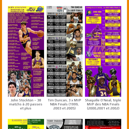
John Stockton – 38
Tim Duncan, 3 x MVP
Shaquille O’Neal, triple
matchs à 20 passes
NBA Finals (1999,
MVP des NBA Finals
et plus
2003 et 2005)
(2000,2001 et 2002)