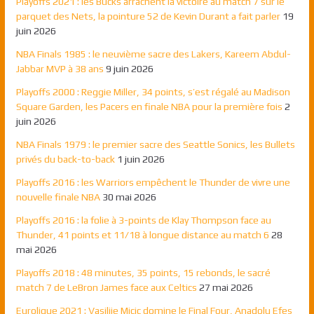
Playoffs 2021 : les Bucks arrachent la victoire au match 7 sur le
parquet des Nets, la pointure 52 de Kevin Durant a fait parler
19
juin 2026
NBA Finals 1985 : le neuvième sacre des Lakers, Kareem Abdul-
Jabbar MVP à 38 ans
9 juin 2026
Playoffs 2000 : Reggie Miller, 34 points, s’est régalé au Madison
Square Garden, les Pacers en finale NBA pour la première fois
2
juin 2026
NBA Finals 1979 : le premier sacre des Seattle Sonics, les Bullets
privés du back-to-back
1 juin 2026
Playoffs 2016 : les Warriors empêchent le Thunder de vivre une
nouvelle finale NBA
30 mai 2026
Playoffs 2016 : la folie à 3-points de Klay Thompson face au
Thunder, 41 points et 11/18 à longue distance au match 6
28
mai 2026
Playoffs 2018 : 48 minutes, 35 points, 15 rebonds, le sacré
match 7 de LeBron James face aux Celtics
27 mai 2026
Euroligue 2021 : Vasilije Micic domine le Final Four, Anadolu Efes