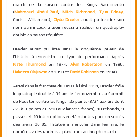
match de la saison contre les Kings Sacramento
(
Mahmoud Abdul-Rauf
,
Mitch Richmond
,
Tyus Edney
,
Corliss Williamson),
Clyde Drexler
aurait pu inscrire son
nom parmi ceux à avoir réussi à réaliser un quadruple-
double en saison régulière.
Drexler aurait pu être ainsi le cinquième joueur de
l’histoire à enregistrer ce type de performance (après
Nate Thurmond
en 1974,
Alvin Robertson
en 1986,
Hakeem Olajuwon
en 1990 et
David Robinson
en 1994).
Arrivé dans la franchise du Texas à l’été 1994, Drexler frôle
le quadruple double à 34 ans le 1er novembre au Summit
de Houston contre les Kings : 25 points (8/21 aux tirs dont
2/5 à 3-points et 7/10 aux lancers-francs), 10 rebonds, 9
passes et 10 interceptions en 42 minutes pour un succès
des siens 96-85. Habitué à s’envoler dans les airs, le
numéro 22 des Rockets a plané tout au long du match.