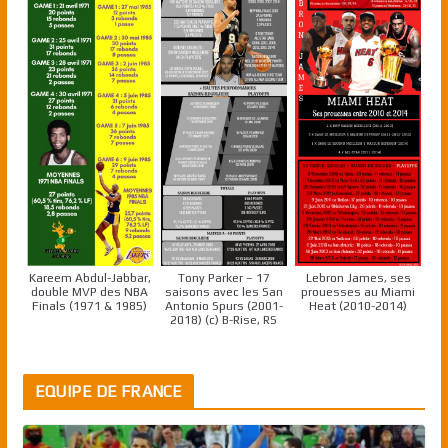
Kareem Abdul-Jabbar,
Tony Parker – 17
Lebron James, ses
double MVP des NBA
saisons avec les San
prouesses au Miami
Finals (1971 & 1985)
Antonio Spurs (2001-
Heat (2010-2014)
2018) (c) B-Rise, RS
EQUIPE DE FRANCE