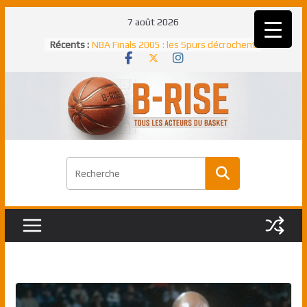
Passer
7 août 2026
au
Récents :
Rudy Gobert, deuxième Français élu
contenu
meilleur défenseur d’une saison NBA
NBA Finals 2005 : les Spurs décrochent
un troisième titre NBA, la rude bataille
face aux Pistons
NBA Finals 2021 : les Bucks et Giannis
Antetokounmpo triomphent, le Greek
Freek élu MVP
Shai Gilgeous-Alexander : son premier
match à plus de 40 points en NBA, le
canadien transcendant face aux Spurs
Pau Gasol dans l’histoire en 2002 :
premier européen sacré Rookie de
l’année