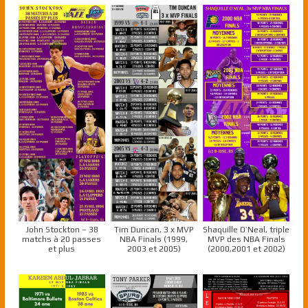
John Stockton – 38
Tim Duncan, 3 x MVP
Shaquille O’Neal, triple
matchs à 20 passes
NBA Finals (1999,
MVP des NBA Finals
et plus
2003 et 2005)
(2000,2001 et 2002)