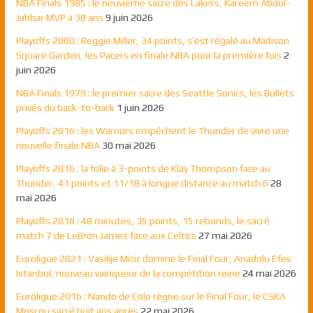
NBA Finals 1985 : le neuvième sacre des Lakers, Kareem Abdul-
Jabbar MVP à 38 ans
9 juin 2026
Playoffs 2000 : Reggie Miller, 34 points, s’est régalé au Madison
Square Garden, les Pacers en finale NBA pour la première fois
2
juin 2026
NBA Finals 1979 : le premier sacre des Seattle Sonics, les Bullets
privés du back-to-back
1 juin 2026
Playoffs 2016 : les Warriors empêchent le Thunder de vivre une
nouvelle finale NBA
30 mai 2026
Playoffs 2016 : la folie à 3-points de Klay Thompson face au
Thunder, 41 points et 11/18 à longue distance au match 6
28
mai 2026
Playoffs 2018 : 48 minutes, 35 points, 15 rebonds, le sacré
match 7 de LeBron James face aux Celtics
27 mai 2026
Euroligue 2021 : Vasilije Micic domine le Final Four, Anadolu Efes
Istanbul, nouveau vainqueur de la compétition reine
24 mai 2026
Euroligue 2016 : Nando de Colo règne sur le Final Four, le CSKA
Moscou sacré huit ans après
22 mai 2026