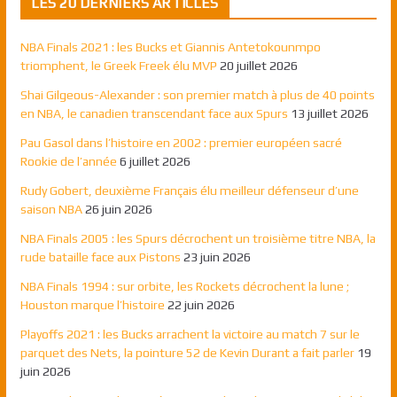
LES 20 DERNIERS ARTICLES
NBA Finals 2021 : les Bucks et Giannis Antetokounmpo
triomphent, le Greek Freek élu MVP
20 juillet 2026
Shai Gilgeous-Alexander : son premier match à plus de 40 points
en NBA, le canadien transcendant face aux Spurs
13 juillet 2026
Pau Gasol dans l’histoire en 2002 : premier européen sacré
Rookie de l’année
6 juillet 2026
Rudy Gobert, deuxième Français élu meilleur défenseur d’une
saison NBA
26 juin 2026
NBA Finals 2005 : les Spurs décrochent un troisième titre NBA, la
rude bataille face aux Pistons
23 juin 2026
NBA Finals 1994 : sur orbite, les Rockets décrochent la lune ;
Houston marque l’histoire
22 juin 2026
Playoffs 2021 : les Bucks arrachent la victoire au match 7 sur le
parquet des Nets, la pointure 52 de Kevin Durant a fait parler
19
juin 2026