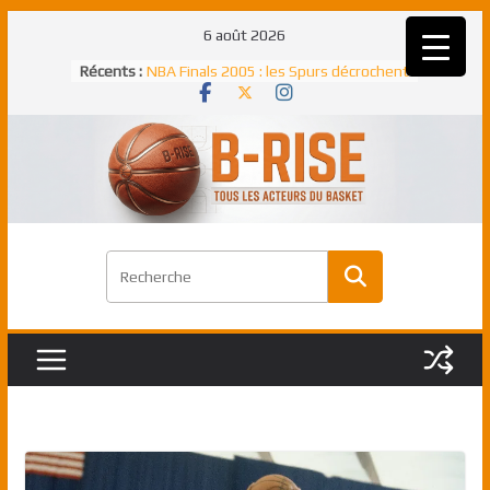
Passer
6 août 2026
Rudy Gobert, deuxième Français élu
au
Récents :
meilleur défenseur d’une saison NBA
contenu
NBA Finals 2005 : les Spurs décrochent
un troisième titre NBA, la rude bataille
face aux Pistons
NBA Finals 2021 : les Bucks et Giannis
Antetokounmpo triomphent, le Greek
Freek élu MVP
Shai Gilgeous-Alexander : son premier
match à plus de 40 points en NBA, le
canadien transcendant face aux Spurs
Pau Gasol dans l’histoire en 2002 :
premier européen sacré Rookie de
l’année