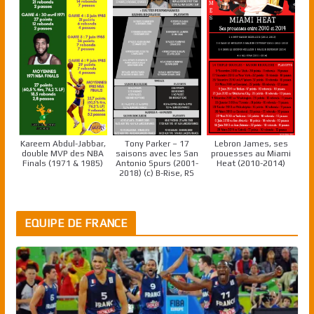
Kareem Abdul-Jabbar,
Tony Parker – 17
Lebron James, ses
double MVP des NBA
saisons avec les San
prouesses au Miami
Finals (1971 & 1985)
Antonio Spurs (2001-
Heat (2010-2014)
2018) (c) B-Rise, RS
EQUIPE DE FRANCE