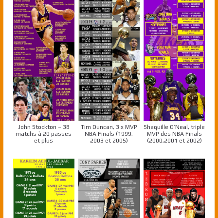
John Stockton – 38
Tim Duncan, 3 x MVP
Shaquille O’Neal, triple
matchs à 20 passes
NBA Finals (1999,
MVP des NBA Finals
et plus
2003 et 2005)
(2000,2001 et 2002)