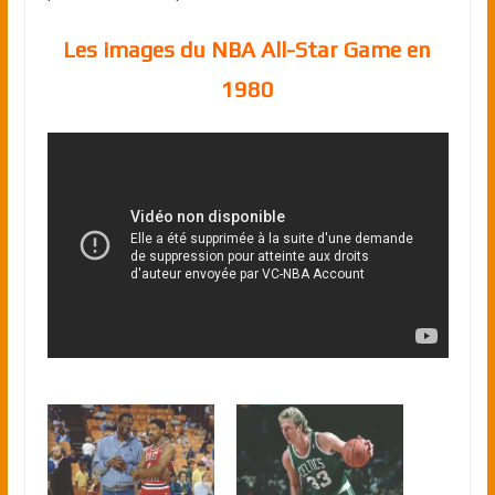
Les images du NBA All-Star Game en
1980