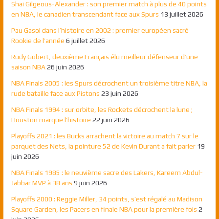
Shai Gilgeous-Alexander : son premier match à plus de 40 points
en NBA, le canadien transcendant face aux Spurs
13 juillet 2026
Pau Gasol dans l’histoire en 2002 : premier européen sacré
Rookie de l’année
6 juillet 2026
Rudy Gobert, deuxième Français élu meilleur défenseur d’une
saison NBA
26 juin 2026
NBA Finals 2005 : les Spurs décrochent un troisième titre NBA, la
rude bataille face aux Pistons
23 juin 2026
NBA Finals 1994 : sur orbite, les Rockets décrochent la lune ;
Houston marque l’histoire
22 juin 2026
Playoffs 2021 : les Bucks arrachent la victoire au match 7 sur le
parquet des Nets, la pointure 52 de Kevin Durant a fait parler
19
juin 2026
NBA Finals 1985 : le neuvième sacre des Lakers, Kareem Abdul-
Jabbar MVP à 38 ans
9 juin 2026
Playoffs 2000 : Reggie Miller, 34 points, s’est régalé au Madison
Square Garden, les Pacers en finale NBA pour la première fois
2