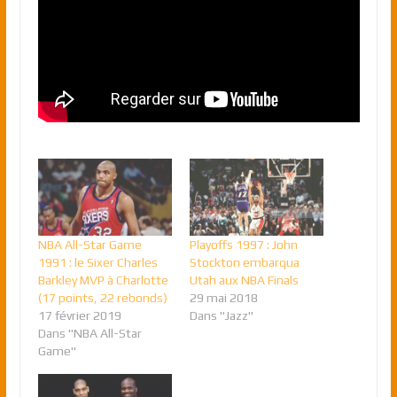
NBA All-Star Game
Playoffs 1997 : John
1991 : le Sixer Charles
Stockton embarqua
Barkley MVP à Charlotte
Utah aux NBA Finals
(17 points, 22 rebonds)
29 mai 2018
17 février 2019
Dans "Jazz"
Dans "NBA All-Star
Game"