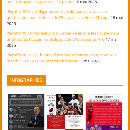
pour terrasser les Wizards, 50 points
18 mai 2026
Playoffs 1995 : le Magic prend les Bulls par les cornes, sa
qualification pour la finale de l’Est dans la salle de Chicago
18 mai
2026
Playoffs 1993 : Michael Jordan pulvérise encore les Cavaliers sur
un shoot au buzzer, les Bulls quittent l’Ohio sur un 4-0
17 mai
2026
Playoffs 2011 : le Thunder éteint Memphis en s’emparant du
match 7, les Grizzlies rentrent hiberner
15 mai 2026
INFOGRAPHIES