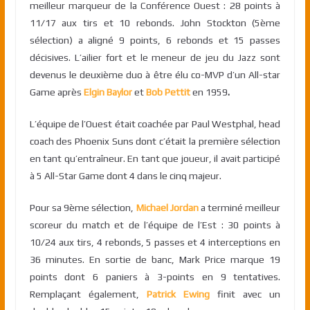
meilleur marqueur de la Conférence Ouest : 28 points à
11/17 aux tirs et 10 rebonds. John Stockton (5ème
sélection) a aligné 9 points, 6 rebonds et 15 passes
décisives. L’ailier fort et le meneur de jeu du Jazz sont
devenus le deuxième duo à être élu co-MVP d’un All-star
Game après
Elgin Baylor
et
Bob Pettit
en 1959
.
L’équipe de l’Ouest était coachée par Paul Westphal, head
coach des Phoenix Suns dont c’était la première sélection
en tant qu’entraîneur. En tant que joueur, il avait participé
à 5 All-Star Game dont 4 dans le cinq majeur.
Pour sa 9ème sélection,
Michael Jordan
a terminé meilleur
scoreur du match et de l’équipe de l’Est : 30 points à
10/24 aux tirs, 4 rebonds, 5 passes et 4 interceptions en
36 minutes. En sortie de banc, Mark Price marque 19
points dont 6 paniers à 3-points en 9 tentatives.
Remplaçant également,
Patrick Ewing
finit avec un