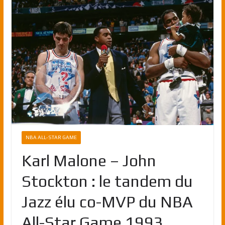
NBA ALL-STAR GAME
Karl Malone – John
Stockton : le tandem du
Jazz élu co-MVP du NBA
All-Star Game 1993