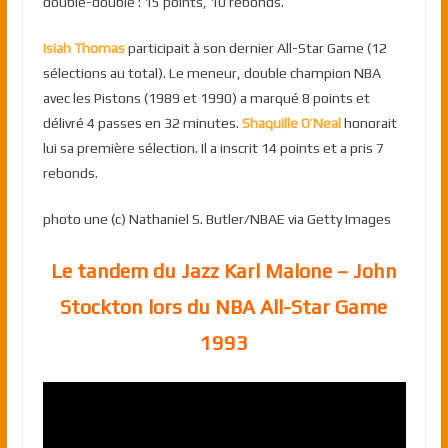
double-double : 15 points, 10 rebonds.
Isiah Thomas
participait à son dernier All-Star Game (12
sélections au total). Le meneur, double champion NBA
avec les Pistons (1989 et 1990) a marqué 8 points et
délivré 4 passes en 32 minutes.
Shaquille O’Neal
honorait
lui sa première sélection. Il a inscrit 14 points et a pris 7
rebonds.
photo une (c) Nathaniel S. Butler/NBAE via Getty Images
Le tandem du Jazz Karl Malone – John
Stockton lors du NBA All-Star Game
1993