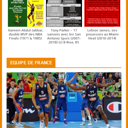
Kareem Abdul-Jabbar,
Tony Parker – 17
Lebron James, ses
double MVP des NBA
saisons avec les San
prouesses au Miami
Finals (1971 & 1985)
Antonio Spurs (2001-
Heat (2010-2014)
2018) (c) B-Rise, RS
EQUIPE DE FRANCE