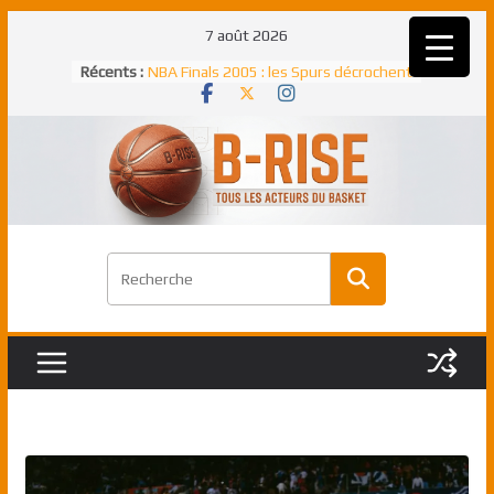
Passer
7 août 2026
au
Rudy Gobert, deuxième Français élu
Récents :
contenu
meilleur défenseur d’une saison NBA
NBA Finals 2005 : les Spurs décrochent
un troisième titre NBA, la rude bataille
face aux Pistons
NBA Finals 2021 : les Bucks et Giannis
Antetokounmpo triomphent, le Greek
Freek élu MVP
Shai Gilgeous-Alexander : son premier
match à plus de 40 points en NBA, le
canadien transcendant face aux Spurs
Pau Gasol dans l’histoire en 2002 :
premier européen sacré Rookie de
l’année