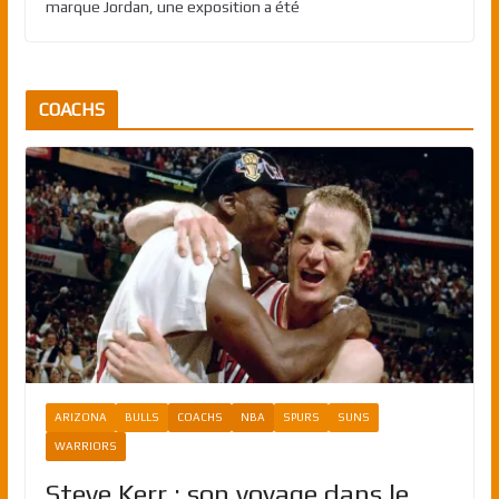
marque Jordan, une exposition a été
COACHS
ARIZONA
BULLS
COACHS
NBA
SPURS
SUNS
WARRIORS
Steve Kerr : son voyage dans le