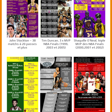
John Stockton – 38
Tim Duncan, 3 x MVP
Shaquille O’Neal, triple
matchs à 20 passes
NBA Finals (1999,
MVP des NBA Finals
et plus
2003 et 2005)
(2000,2001 et 2002)