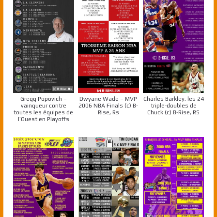
Gregg Popovich –
Dwyane Wade – MVP
Charles Barkley, les 24
vainqueur contre
2006 NBA Finals (c) B-
triple-doubles de
toutes les équipes de
Rise, Rs
Chuck (c) B-Rise, RS
l’Ouest en Playoffs