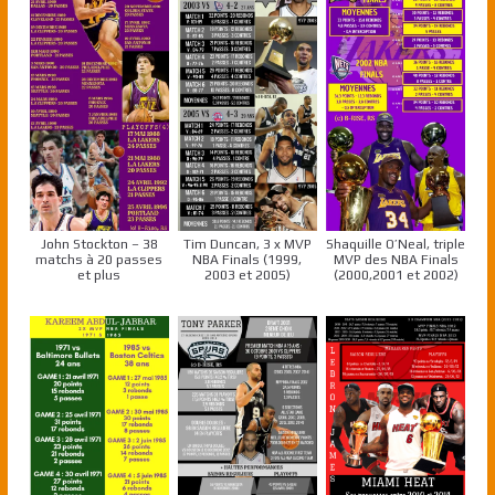
John Stockton – 38
Tim Duncan, 3 x MVP
Shaquille O’Neal, triple
matchs à 20 passes
NBA Finals (1999,
MVP des NBA Finals
et plus
2003 et 2005)
(2000,2001 et 2002)