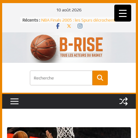
Passer
10 août 2026
Rudy Gobert, deuxième Français élu
au
Récents :
meilleur défenseur d’une saison NBA
contenu
NBA Finals 2005 : les Spurs décrochent
un troisième titre NBA, la rude bataille
face aux Pistons
NBA Finals 2021 : les Bucks et Giannis
Antetokounmpo triomphent, le Greek
Freek élu MVP
Shai Gilgeous-Alexander : son premier
match à plus de 40 points en NBA, le
canadien transcendant face aux Spurs
Pau Gasol dans l’histoire en 2002 :
premier européen sacré Rookie de
l’année