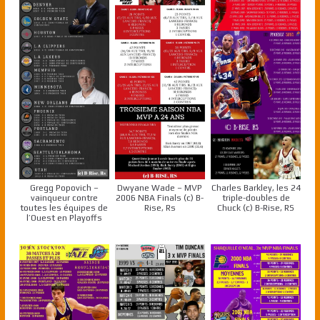
Gregg Popovich –
Dwyane Wade – MVP
Charles Barkley, les 24
vainqueur contre
2006 NBA Finals (c) B-
triple-doubles de
toutes les équipes de
Rise, Rs
Chuck (c) B-Rise, RS
l’Ouest en Playoffs