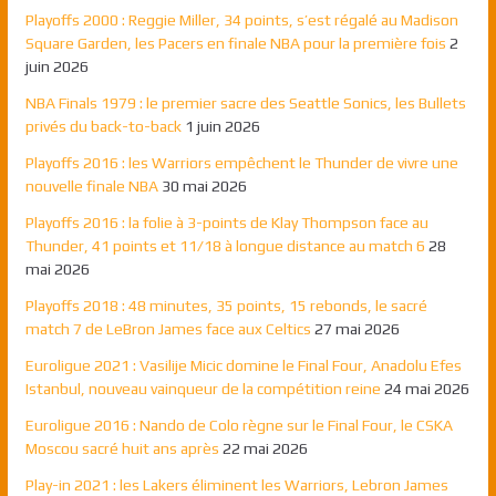
Playoffs 2000 : Reggie Miller, 34 points, s’est régalé au Madison
Square Garden, les Pacers en finale NBA pour la première fois
2
juin 2026
NBA Finals 1979 : le premier sacre des Seattle Sonics, les Bullets
privés du back-to-back
1 juin 2026
Playoffs 2016 : les Warriors empêchent le Thunder de vivre une
nouvelle finale NBA
30 mai 2026
Playoffs 2016 : la folie à 3-points de Klay Thompson face au
Thunder, 41 points et 11/18 à longue distance au match 6
28
mai 2026
Playoffs 2018 : 48 minutes, 35 points, 15 rebonds, le sacré
match 7 de LeBron James face aux Celtics
27 mai 2026
Euroligue 2021 : Vasilije Micic domine le Final Four, Anadolu Efes
Istanbul, nouveau vainqueur de la compétition reine
24 mai 2026
Euroligue 2016 : Nando de Colo règne sur le Final Four, le CSKA
Moscou sacré huit ans après
22 mai 2026
Play-in 2021 : les Lakers éliminent les Warriors, Lebron James