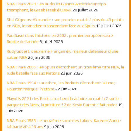
NBA Finals 2021 : les Bucks et Giannis Antetokounmpo
triomphent, le Greek Freek élu MVP
20 juillet 2026
Shai Gilgeous-Alexander : son premier match à plus de 40 points
en NBA, le canadien transcendant face aux Spurs
13 juillet 2026
Pau Gasol dans l’histoire en 2002 : premier européen sacré
Rookie de l’année
6 juillet 2026
Rudy Gobert, deuxième Français élu meilleur défenseur d’une
saison NBA
26 juin 2026
NBA Finals 2005 : les Spurs décrochent un troisième titre NBA, la
rude bataille face aux Pistons
23 juin 2026
NBA Finals 1994 : sur orbite, les Rockets décrochent la lune ;
Houston marque l’histoire
22 juin 2026
Playoffs 2021 : les Bucks arrachent la victoire au match 7 sur le
parquet des Nets, la pointure 52 de Kevin Durant a fait parler
19
juin 2026
NBA Finals 1985 : le neuvième sacre des Lakers, Kareem Abdul-
Jabbar MVP à 38 ans
9 juin 2026