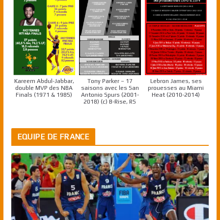
Kareem Abdul-Jabbar,
Tony Parker – 17
Lebron James, ses
double MVP des NBA
saisons avec les San
prouesses au Miami
Finals (1971 & 1985)
Antonio Spurs (2001-
Heat (2010-2014)
2018) (c) B-Rise, RS
EQUIPE DE FRANCE