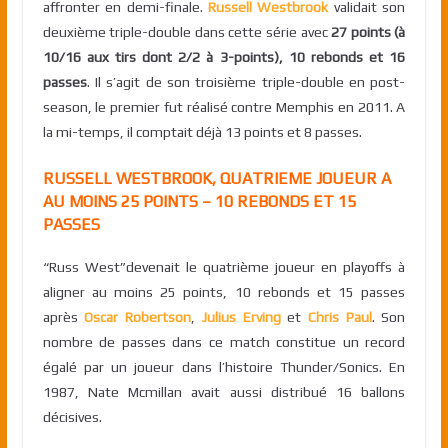
affronter en demi-finale.
Russell Westbrook
validait son
deuxième triple-double dans cette série avec
27 points (à
10/16 aux tirs dont 2/2 à 3-points), 10 rebonds et 16
passes
. Il s’agit de son troisième triple-double en post-
season, le premier fut réalisé contre Memphis en 2011. A
la mi-temps, il comptait déjà 13 points et 8 passes.
RUSSELL WESTBROOK, QUATRIEME JOUEUR A
AU MOINS 25 POINTS – 10 REBONDS ET 15
PASSES
“Russ West”devenait le quatrième joueur en playoffs à
aligner au moins 25 points, 10 rebonds et 15 passes
après
Oscar Robertson
,
Julius Erving
et
Chris Paul
. Son
nombre de passes dans ce match constitue un record
égalé par un joueur dans l’histoire Thunder/Sonics. En
1987, Nate Mcmillan avait aussi distribué 16 ballons
décisives.