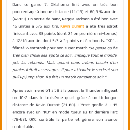
Dans ce game 7, Oklahoma finit avec un très bon
pourcentage à longue distance (11/19) et 60,9 % aux tirs
(42/69). En sortie de banc, Reggie Jackson a été bon avec
16 unités à 5/6 aux tirs.
Kevin Durant
a été très adroit
finissant avec 33 points (dont 21 en première mi-temps)
à 12/18 aux tirs dont 5/5 à 3-points et 8 rebonds. “KD” a
félicité Westbrook pour son super match
“Je pense qu’il a
très bien choisi ses spots ce soir, impliqué tout le monde,
pris les rebonds.
Mais quand nous avions besoin d’un
panier, il était assez agressif pour atteindre le cercle et son
pull up jump shot.
Il a fait un match complet ce soir.”
Après avoir mené 61 à 58 à la pause, le Thunder infligeait
un 10-2 dans le troisième quart grâce à un tir longue
distance de Kevin Durant (71-60). L’écart gonfle à + 15
encore avec un “KD” en mode tueur au tir derrière l’arc
(78-63). OKC contrôle la partie et gérera son avance
confortable.