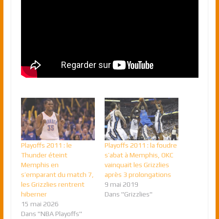
Playoffs 2011 : le
Playoffs 2011 : la foudre
Thunder éteint
s’abat à Memphis, OKC
Memphis en
vainquait les Grizzlies
s’emparant du match 7,
après 3 prolongations
les Grizzlies rentrent
9 mai 2019
hiberner
Dans "Grizzlies"
15 mai 2026
Dans "NBA Playoffs"