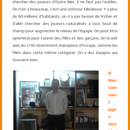
chercher des joueurs d’Outre-Mer, il ne faut pas l’oublier.
On n’en a beaucoup, c’est une richesse fabuleuse. Y a plus
de 60 millions d’habitants, on n’a pas besoin de tricher et
d’aller chercher des joueurs naturalisés à tout bout de
champ pour augmenter le niveau de l’équipe. On peut être
optimiste pour l’avenir des filles et des garçons. On le voit
avec les U18 récemment champions d’Europe, comme les
filles dans cette même catégorie. On a des équipes qui
tournent bien.
B-
Rise :
Com
men
t
juge
z-
vous