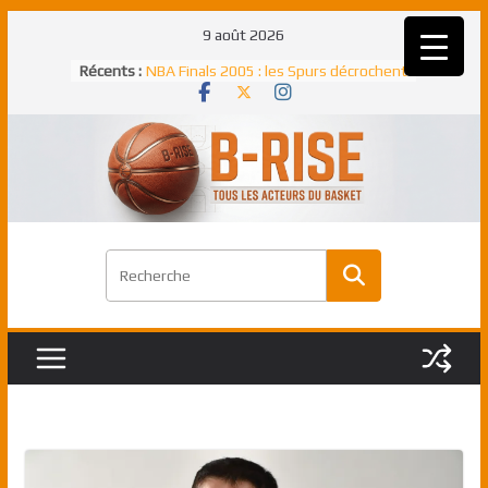
Passer
9 août 2026
Rudy Gobert, deuxième Français élu
au
Récents :
meilleur défenseur d’une saison NBA
contenu
NBA Finals 2005 : les Spurs décrochent
un troisième titre NBA, la rude bataille
face aux Pistons
NBA Finals 2021 : les Bucks et Giannis
Antetokounmpo triomphent, le Greek
Freek élu MVP
Shai Gilgeous-Alexander : son premier
match à plus de 40 points en NBA, le
canadien transcendant face aux Spurs
Pau Gasol dans l’histoire en 2002 :
premier européen sacré Rookie de
l’année