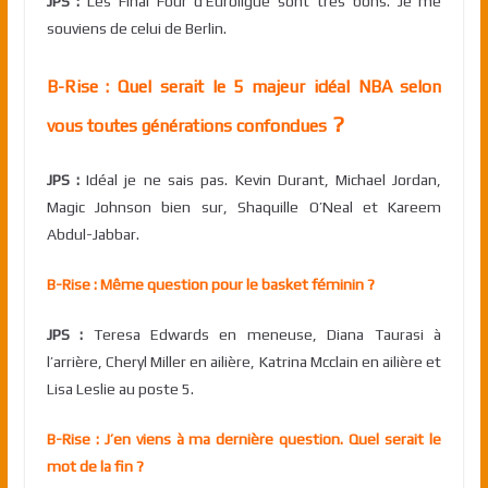
JPS :
Les Final Four d’Euroligue sont très bons. Je me
souviens de celui de Berlin.
B-Rise : Quel serait le 5 majeur idéal NBA selon
?
vous toutes générations confondues
JPS :
Idéal je ne sais pas. Kevin Durant, Michael Jordan,
Magic Johnson bien sur, Shaquille O’Neal et Kareem
Abdul-Jabbar.
B-Rise : Même question pour le basket féminin ?
JPS :
Teresa Edwards en meneuse, Diana Taurasi à
l’arrière, Cheryl Miller en ailière, Katrina Mcclain en ailière et
Lisa Leslie au poste 5.
B-Rise : J’en viens à ma dernière question. Quel serait le
mot de la fin ?