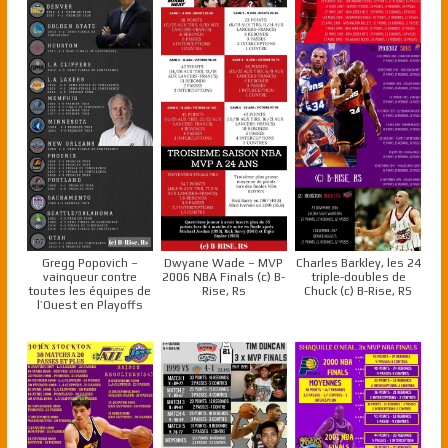
Gregg Popovich –
Dwyane Wade – MVP
Charles Barkley, les 24
vainqueur contre
2006 NBA Finals (c) B-
triple-doubles de
toutes les équipes de
Rise, Rs
Chuck (c) B-Rise, RS
l’Ouest en Playoffs