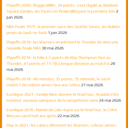
Playoffs 2000 : Reggie Miller, 34 points, s’est régalé au Madison
Square Garden, les Pacers en finale NBA pour la première fois
2
juin 2026
NBA Finals 1979 : le premier sacre des Seattle Sonics, les Bullets
privés du back-to-back
1 juin 2026
Playoffs 2016 : les Warriors empêchent le Thunder de vivre une
nouvelle finale NBA
30 mai 2026
Playoffs 2016 : la folie à 3-points de Klay Thompson face au
Thunder, 41 points et 11/18 à longue distance au match 6
28
mai 2026
Playoffs 2018 : 48 minutes, 35 points, 15 rebonds, le sacré
match 7 de LeBron James face aux Celtics
27 mai 2026
Euroligue 2021 : Vasilije Micic domine le Final Four, Anadolu Efes
Istanbul, nouveau vainqueur de la compétition reine
24 mai 2026
Euroligue 2016 : Nando de Colo règne sur le Final Four, le CSKA
Moscou sacré huit ans après
22 mai 2026
Play-in 2021 : les Lakers éliminent les Warriors, Lebron James