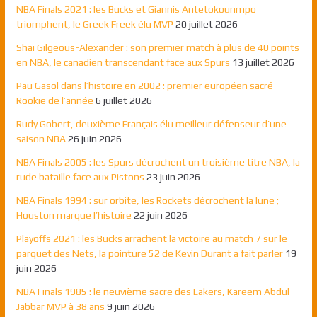
NBA Finals 2021 : les Bucks et Giannis Antetokounmpo
triomphent, le Greek Freek élu MVP
20 juillet 2026
Shai Gilgeous-Alexander : son premier match à plus de 40 points
en NBA, le canadien transcendant face aux Spurs
13 juillet 2026
Pau Gasol dans l’histoire en 2002 : premier européen sacré
Rookie de l’année
6 juillet 2026
Rudy Gobert, deuxième Français élu meilleur défenseur d’une
saison NBA
26 juin 2026
NBA Finals 2005 : les Spurs décrochent un troisième titre NBA, la
rude bataille face aux Pistons
23 juin 2026
NBA Finals 1994 : sur orbite, les Rockets décrochent la lune ;
Houston marque l’histoire
22 juin 2026
Playoffs 2021 : les Bucks arrachent la victoire au match 7 sur le
parquet des Nets, la pointure 52 de Kevin Durant a fait parler
19
juin 2026
NBA Finals 1985 : le neuvième sacre des Lakers, Kareem Abdul-
Jabbar MVP à 38 ans
9 juin 2026