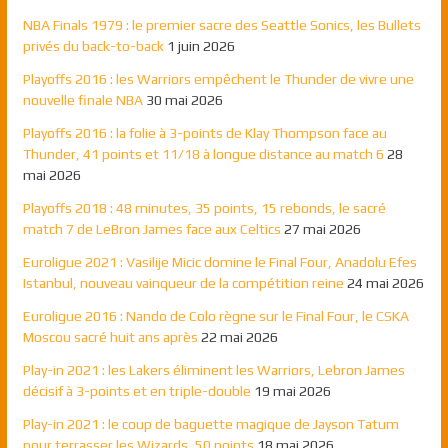
NBA Finals 1979 : le premier sacre des Seattle Sonics, les Bullets
privés du back-to-back
1 juin 2026
Playoffs 2016 : les Warriors empêchent le Thunder de vivre une
nouvelle finale NBA
30 mai 2026
Playoffs 2016 : la folie à 3-points de Klay Thompson face au
Thunder, 41 points et 11/18 à longue distance au match 6
28
mai 2026
Playoffs 2018 : 48 minutes, 35 points, 15 rebonds, le sacré
match 7 de LeBron James face aux Celtics
27 mai 2026
Euroligue 2021 : Vasilije Micic domine le Final Four, Anadolu Efes
Istanbul, nouveau vainqueur de la compétition reine
24 mai 2026
Euroligue 2016 : Nando de Colo règne sur le Final Four, le CSKA
Moscou sacré huit ans après
22 mai 2026
Play-in 2021 : les Lakers éliminent les Warriors, Lebron James
décisif à 3-points et en triple-double
19 mai 2026
Play-in 2021 : le coup de baguette magique de Jayson Tatum
pour terrasser les Wizards, 50 points
18 mai 2026