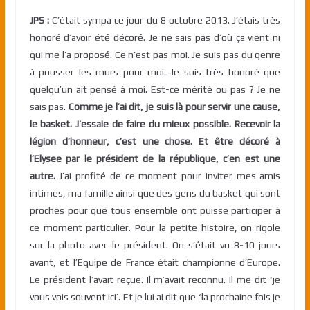
JPS :
C’était sympa ce jour du 8 octobre 2013. J’étais très
honoré d’avoir été décoré. Je ne sais pas d’où ça vient ni
qui me l’a proposé. Ce n’est pas moi. Je suis pas du genre
à pousser les murs pour moi. Je suis très honoré que
quelqu’un ait pensé à moi. Est-ce mérité ou pas ? Je ne
sais pas.
Comme je l’ai dit, je suis là pour servir une cause,
le basket. J’essaie de faire du mieux possible. Recevoir la
légion d’honneur, c’est une chose. Et être décoré à
l’Elysee par le président de la république, c’en est une
autre.
J’ai profité de ce moment pour inviter mes amis
intimes, ma famille ainsi que des gens du basket qui sont
proches pour que tous ensemble ont puisse participer à
ce moment particulier. Pour la petite histoire, on rigole
sur la photo avec le président. On s’était vu 8-10 jours
avant, et l’Equipe de France était championne d’Europe.
Le président l’avait reçue. Il m’avait reconnu. Il me dit ‘je
vous vois souvent ici’. Et je lui ai dit que ‘la prochaine fois je