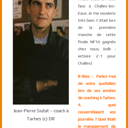
face à Challes-les-
Eaux. Je me souviens
très bien. C’était lors
de la première
manche de cette
finale NF1A gagnée
chez nous. (ndlr :
victoire 2-1 pour
Challes)
B-Rise : Parlez-moi
de votre quotidien
lors de ses années
de coaching à Tarbes.
A quoi
Jean-Pierre Siutat – coach à
ressemblaient vos
Tarbes (c) DR
journées ? Quel était
le management de