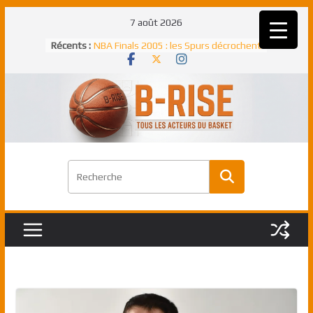
Passer
7 août 2026
au
Rudy Gobert, deuxième Français élu
Récents :
meilleur défenseur d’une saison NBA
contenu
NBA Finals 2005 : les Spurs décrochent
un troisième titre NBA, la rude bataille
face aux Pistons
NBA Finals 2021 : les Bucks et Giannis
Antetokounmpo triomphent, le Greek
Freek élu MVP
Shai Gilgeous-Alexander : son premier
match à plus de 40 points en NBA, le
canadien transcendant face aux Spurs
Pau Gasol dans l’histoire en 2002 :
premier européen sacré Rookie de
l’année