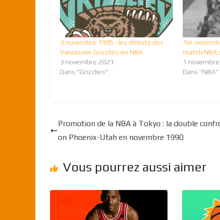
3 novembre 1995 : les débuts des
1er novembr
Vancouver Grizzlies en NBA
match NBA s
3 novembre 2021
1 novembre
Dans "Grizzlies"
Dans "NBA"
Promotion de la NBA à Tokyo : la double confr
on Phoenix-Utah en novembre 1990
Vous pourrez aussi aimer