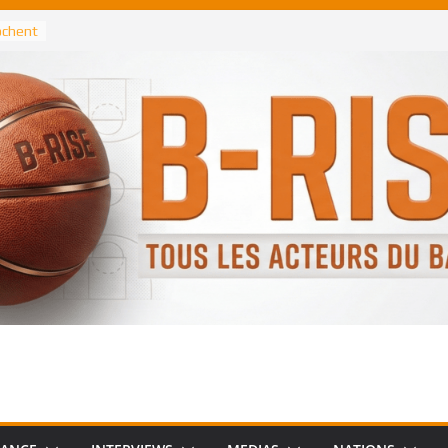
rochent
ataille
annis
 Greek
remier
, le
 Spurs
 :
de
 élu
n NBA