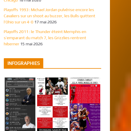
Playoffs 1993 : Michael Jordan pulvérise encore les
Cavaliers sur un shoot au buzzer, les Bulls quittent
l’Ohio sur un 4-0
17 mai 2026
Playoffs 2011 : le Thunder éteint Memphis en
s’emparant du match 7, les Grizzlies rentrent
hiberner
15 mai 2026
INFOGRAPHIES