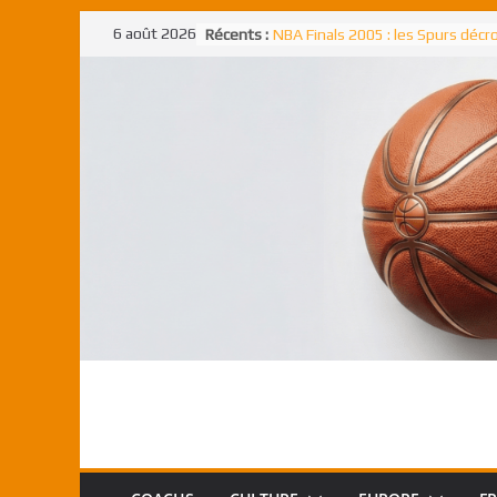
Passer
6 août 2026
Récents :
NBA Finals 2005 : les Spurs déc
au
un troisième titre NBA, la rude b
face aux Pistons
contenu
NBA Finals 2021 : les Bucks et Gi
Antetokounmpo triomphent, le
Freek élu MVP
Shai Gilgeous-Alexander : son p
match à plus de 40 points en NBA
canadien transcendant face aux
Pau Gasol dans l’histoire en 2002
premier européen sacré Rookie 
l’année
Rudy Gobert, deuxième Français
meilleur défenseur d’une saiso