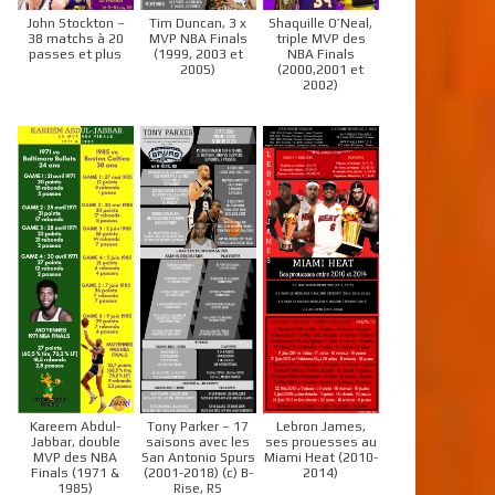
John Stockton –
Tim Duncan, 3 x
Shaquille O’Neal,
38 matchs à 20
MVP NBA Finals
triple MVP des
passes et plus
(1999, 2003 et
NBA Finals
2005)
(2000,2001 et
2002)
Kareem Abdul-
Tony Parker – 17
Lebron James,
Jabbar, double
saisons avec les
ses prouesses au
MVP des NBA
San Antonio Spurs
Miami Heat (2010-
Finals (1971 &
(2001-2018) (c) B-
2014)
1985)
Rise, RS