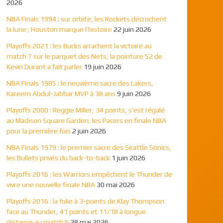
2026
NBA Finals 1994 : sur orbite, les Rockets décrochent
la lune ; Houston marque l’histoire
22 juin 2026
Playoffs 2021 : les Bucks arrachent la victoire au
match 7 sur le parquet des Nets, la pointure 52 de
Kevin Durant a fait parler
19 juin 2026
NBA Finals 1985 : le neuvième sacre des Lakers,
Kareem Abdul-Jabbar MVP à 38 ans
9 juin 2026
Playoffs 2000 : Reggie Miller, 34 points, s’est régalé
au Madison Square Garden, les Pacers en finale NBA
pour la première fois
2 juin 2026
NBA Finals 1979 : le premier sacre des Seattle Sonics,
les Bullets privés du back-to-back
1 juin 2026
Playoffs 2016 : les Warriors empêchent le Thunder de
vivre une nouvelle finale NBA
30 mai 2026
Playoffs 2016 : la folie à 3-points de Klay Thompson
face au Thunder, 41 points et 11/18 à longue
distance au match 6
28 mai 2026