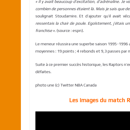
« Il y avait beaucoup d’excitation, d’adrénaline. Je
combien de personnes étaient là. Mais je sais que de
soulignait Stoudamire. Et d’ajouter qu’il avait v
ressentais la chair de poule. Egoïstement, j’étais un 
franchise ».
(source : espn).
Le meneur réussira une superbe saison 1995-1996 ave
moyennes : 19 points ; 4 rebonds et 9,3 passes par
Suite à ce premier succès historique, les Raptors n’
défaites.
photo une (c) Twitter NBA Canada
Les images du match R