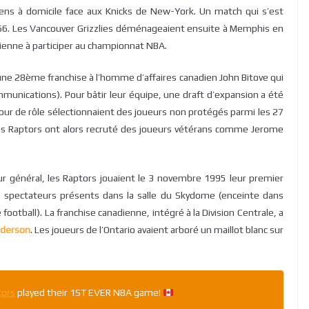
ens à domicile face aux Knicks de New-York. Un match qui s’est
8-66. Les Vancouver Grizzlies déménageaient ensuite à Memphis en
dienne à participer au championnat NBA.
’une 28ème franchise à l’homme d’affaires canadien John Bitove qui
munications). Pour bâtir leur équipe, une draft d’expansion a été
tour de rôle sélectionnaient des joueurs non protégés parmi les 27
es Raptors ont alors recruté des joueurs vétérans comme Jerome
ur général, les Raptors jouaient le 3 novembre 1995 leur premier
 spectateurs présents dans la salle du Skydome (enceinte dans
football). La franchise canadienne, intégré à la Division Centrale, a
nderson
. Les joueurs de l’Ontario avaient arboré un maillot blanc sur
ors
played their 1ST EVER NBA game!