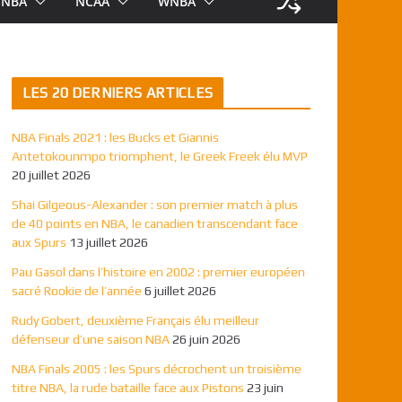
NBA
NCAA
WNBA
LES 20 DERNIERS ARTICLES
NBA Finals 2021 : les Bucks et Giannis
Antetokounmpo triomphent, le Greek Freek élu MVP
20 juillet 2026
Shai Gilgeous-Alexander : son premier match à plus
de 40 points en NBA, le canadien transcendant face
aux Spurs
13 juillet 2026
Pau Gasol dans l’histoire en 2002 : premier européen
sacré Rookie de l’année
6 juillet 2026
Rudy Gobert, deuxième Français élu meilleur
défenseur d’une saison NBA
26 juin 2026
NBA Finals 2005 : les Spurs décrochent un troisième
titre NBA, la rude bataille face aux Pistons
23 juin