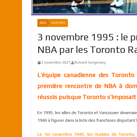
NBA
RAPTORS
3 novembre 1995 : le 
NBA par les Toronto R
3 novembre 2021
Richard Sengmany
L’équipe canadienne des Toronto
première rencontre de NBA à domi
réussis puisque Toronto s’imposait
En 1995, les villes de Toronto et Vancouver devena
1946 à figurer dans la liste des franchises disputa
Le 1er novembre 1946, les Huskies de Toronto
,