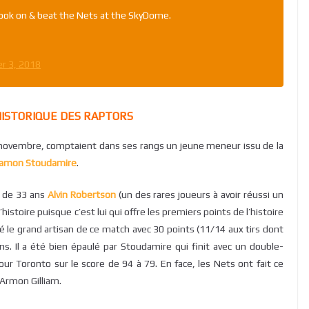
ook on & beat the Nets at the SkyDome.
r 3, 2018
ISTORIQUE DES RAPTORS
e novembre, comptaient dans ses rangs un jeune meneur issu de la
amon Stoudamire
.
n de 33 ans
Alvin Robertson
(un des rares joueurs à avoir réussi un
istoire puisque c’est lui qui offre les premiers points de l’histoire
é le grand artisan de ce match avec 30 points (11/14 aux tirs dont
ns. Il a été bien épaulé par Stoudamire qui finit avec un double-
our Toronto sur le score de 94 à 79. En face, les Nets ont fait ce
 Armon Gilliam.