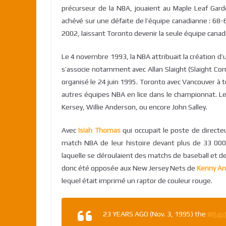
précurseur de la NBA, jouaient au Maple Leaf Gard
achévé sur une défaite de l’équipe canadianne : 6
2002, laissant Toronto devenir la seule équipe cana
Le 4 novembre 1993, la NBA attribuait la création d
s’associe notamment avec Allan Slaight (Slaight Com
organisé le 24 juin 1995. Toronto avec Vancouver à 
autres équipes NBA en lice dans le championnat. L
Kersey, Willie Anderson, ou encore John Salley.
Avec
Isiah Thomas
qui occupait le poste de directe
match NBA de leur histoire devant plus de 33 000
laquelle se déroulaient des matchs de baseball et de 
donc été opposée aux New Jersey Nets de
Kenny A
lequel était imprimé un raptor de couleur rouge.
23 YEARS AGO (Nov. 3, 1995) the
@Rapt