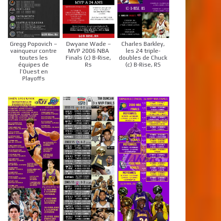
Gregg Popovich –
Dwyane Wade –
Charles Barkley,
vainqueur contre
MVP 2006 NBA
les 24 triple-
toutes les
Finals (c) B-Rise,
doubles de Chuck
équipes de
Rs
(c) B-Rise, RS
l’Ouest en
Playoffs