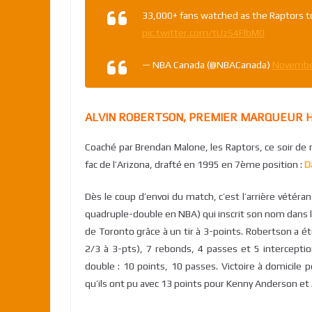
33,000+ fans watched as the Raptors t
pic.twitter.com/tUzS4FlbM0
— NBA Canada (@NBACanada)
Novembe
ALVIN ROBERTSON, PREMIER MARQUEUR H
Coaché par Brendan Malone, les Raptors, ce soir d
fac de l’Arizona, drafté en 1995 en 7ème position :
D
Dès le coup d’envoi du match, c’est l’arrière vétéra
quadruple-double en NBA) qui inscrit son nom dans l’h
de Toronto grâce à un tir à 3-points. Robertson a ét
2/3 à 3-pts), 7 rebonds, 4 passes et 5 interceptio
double : 10 points, 10 passes. Victoire à domicile p
qu’ils ont pu avec 13 points pour Kenny Anderson et