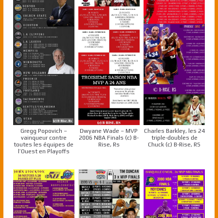
Gregg Popovich –
Dwyane Wade – MVP
Charles Barkley, les 24
vainqueur contre
2006 NBA Finals (c) B-
triple-doubles de
toutes les équipes de
Rise, Rs
Chuck (c) B-Rise, RS
l’Ouest en Playoffs