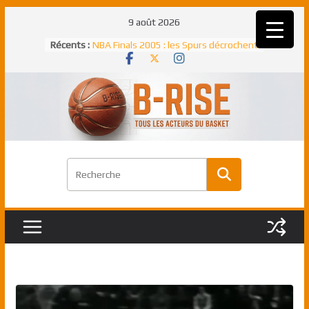
Passer
9 août 2026
Rudy Gobert, deuxième Français élu
au
Récents :
meilleur défenseur d’une saison NBA
contenu
NBA Finals 2005 : les Spurs décrochent
un troisième titre NBA, la rude bataille
face aux Pistons
NBA Finals 2021 : les Bucks et Giannis
Antetokounmpo triomphent, le Greek
Freek élu MVP
Shai Gilgeous-Alexander : son premier
match à plus de 40 points en NBA, le
canadien transcendant face aux Spurs
Pau Gasol dans l’histoire en 2002 :
premier européen sacré Rookie de
l’année