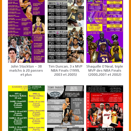
John Stockton – 38
Tim Duncan, 3 x MVP
Shaquille O’Neal, triple
matchs à 20 passes
NBA Finals (1999,
MVP des NBA Finals
et plus
2003 et 2005)
(2000,2001 et 2002)