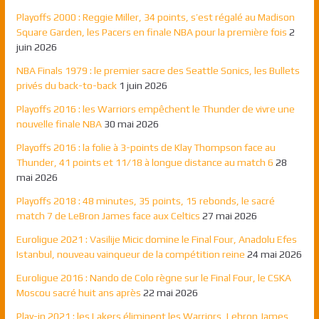
Playoffs 2000 : Reggie Miller, 34 points, s’est régalé au Madison
Square Garden, les Pacers en finale NBA pour la première fois
2
juin 2026
NBA Finals 1979 : le premier sacre des Seattle Sonics, les Bullets
privés du back-to-back
1 juin 2026
Playoffs 2016 : les Warriors empêchent le Thunder de vivre une
nouvelle finale NBA
30 mai 2026
Playoffs 2016 : la folie à 3-points de Klay Thompson face au
Thunder, 41 points et 11/18 à longue distance au match 6
28
mai 2026
Playoffs 2018 : 48 minutes, 35 points, 15 rebonds, le sacré
match 7 de LeBron James face aux Celtics
27 mai 2026
Euroligue 2021 : Vasilije Micic domine le Final Four, Anadolu Efes
Istanbul, nouveau vainqueur de la compétition reine
24 mai 2026
Euroligue 2016 : Nando de Colo règne sur le Final Four, le CSKA
Moscou sacré huit ans après
22 mai 2026
Play-in 2021 : les Lakers éliminent les Warriors, Lebron James