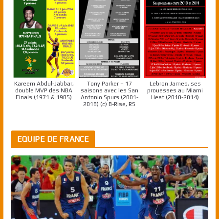
Kareem Abdul-Jabbar,
Tony Parker – 17
Lebron James, ses
double MVP des NBA
saisons avec les San
prouesses au Miami
Finals (1971 & 1985)
Antonio Spurs (2001-
Heat (2010-2014)
2018) (c) B-Rise, RS
EQUIPE DE FRANCE