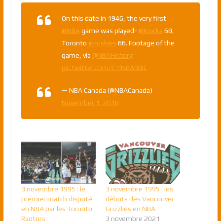
On this date in 1946, the very first
@NBA
game was played-
@Knicks
68,
Toronto
#Huskies
66. Footage of the
game, via
@NBAHistory
:
pic.twitter.com/C1lN8A0BIL
— NBA Canada (@NBACanada)
November 1, 2016
3 novembre 1995 : le
3 novembre 1995 : les
premier match disputé
débuts des Vancouver
en NBA par les Toronto
Grizzlies en NBA
Raptors
3 novembre 2021