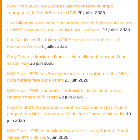
NBA Finals 2021 : les Bucks et Giannis Antetokounmpo
triomphent, le Greek Freek élu MVP
20 juillet 2026
Shai Gilgeous-Alexander : son premier match à plus de 40 points
en NBA, le canadien transcendant face aux Spurs
13 juillet 2026
Pau Gasol dans l’histoire en 2002 : premier européen sacré
Rookie de l’année
6 juillet 2026
Rudy Gobert, deuxième Français élu meilleur défenseur d’une
saison NBA
26 juin 2026
NBA Finals 2005 : les Spurs décrochent un troisième titre NBA, la
rude bataille face aux Pistons
23 juin 2026
NBA Finals 1994 : sur orbite, les Rockets décrochent la lune ;
Houston marque l’histoire
22 juin 2026
Playoffs 2021 : les Bucks arrachent la victoire au match 7 sur le
parquet des Nets, la pointure 52 de Kevin Durant a fait parler
19
juin 2026
NBA Finals 1985 : le neuvième sacre des Lakers, Kareem Abdul-
Jabbar MVP à 38 ans
9 juin 2026