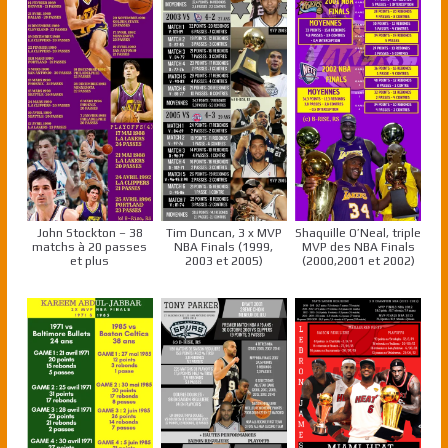
John Stockton – 38
Tim Duncan, 3 x MVP
Shaquille O’Neal, triple
matchs à 20 passes
NBA Finals (1999,
MVP des NBA Finals
et plus
2003 et 2005)
(2000,2001 et 2002)