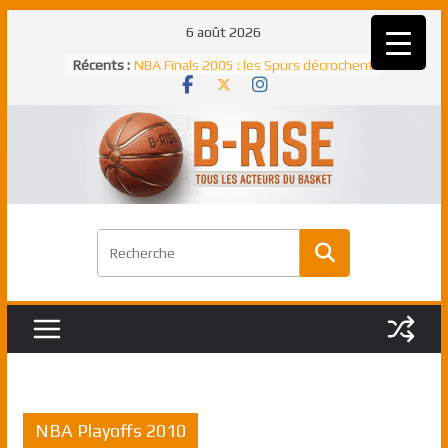
Passer
6 août 2026
au
Récents :
NBA Finals 2005 : les Spurs décrochent
contenu
un troisième titre NBA, la rude bataille
face aux Pistons
NBA Finals 2021 : les Bucks et Giannis
Antetokounmpo triomphent, le Greek
Freek élu MVP
Shai Gilgeous-Alexander : son premier
match à plus de 40 points en NBA, le
canadien transcendant face aux Spurs
Pau Gasol dans l’histoire en 2002 :
premier européen sacré Rookie de
l’année
Rudy Gobert, deuxième Français élu
meilleur défenseur d’une saison NBA
NBA Playoffs 2010