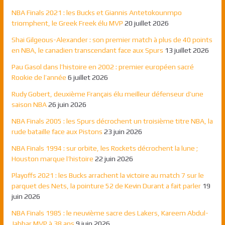
NBA Finals 2021 : les Bucks et Giannis Antetokounmpo
triomphent, le Greek Freek élu MVP
20 juillet 2026
Shai Gilgeous-Alexander : son premier match à plus de 40 points
en NBA, le canadien transcendant face aux Spurs
13 juillet 2026
Pau Gasol dans l’histoire en 2002 : premier européen sacré
Rookie de l’année
6 juillet 2026
Rudy Gobert, deuxième Français élu meilleur défenseur d’une
saison NBA
26 juin 2026
NBA Finals 2005 : les Spurs décrochent un troisième titre NBA, la
rude bataille face aux Pistons
23 juin 2026
NBA Finals 1994 : sur orbite, les Rockets décrochent la lune ;
Houston marque l’histoire
22 juin 2026
Playoffs 2021 : les Bucks arrachent la victoire au match 7 sur le
parquet des Nets, la pointure 52 de Kevin Durant a fait parler
19
juin 2026
NBA Finals 1985 : le neuvième sacre des Lakers, Kareem Abdul-
Jabbar MVP à 38 ans
9 juin 2026