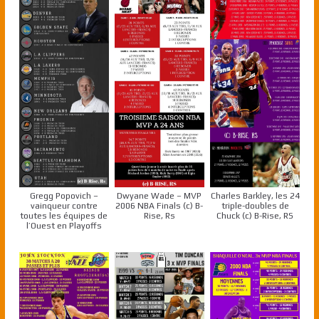
Gregg Popovich –
Dwyane Wade – MVP
Charles Barkley, les 24
vainqueur contre
2006 NBA Finals (c) B-
triple-doubles de
toutes les équipes de
Rise, Rs
Chuck (c) B-Rise, RS
l’Ouest en Playoffs