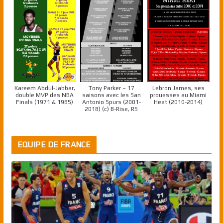
Kareem Abdul-Jabbar,
Tony Parker – 17
Lebron James, ses
double MVP des NBA
saisons avec les San
prouesses au Miami
Finals (1971 & 1985)
Antonio Spurs (2001-
Heat (2010-2014)
2018) (c) B-Rise, RS
EQUIPE DE FRANCE