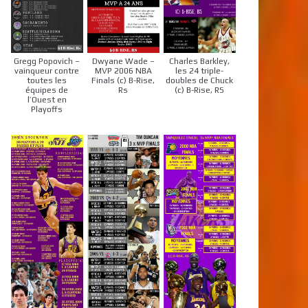
Gregg Popovich –
Dwyane Wade –
Charles Barkley,
vainqueur contre
MVP 2006 NBA
les 24 triple-
toutes les
Finals (c) B-Rise,
doubles de Chuck
équipes de
Rs
(c) B-Rise, RS
l’Ouest en
Playoffs