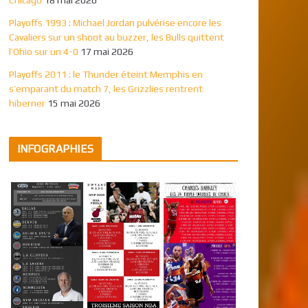
Playoffs 1993 : Michael Jordan pulvérise encore les
Cavaliers sur un shoot au buzzer, les Bulls quittent
l’Ohio sur un 4-0
17 mai 2026
Playoffs 2011 : le Thunder éteint Memphis en
s’emparant du match 7, les Grizzlies rentrent
hiberner
15 mai 2026
INFOGRAPHIES