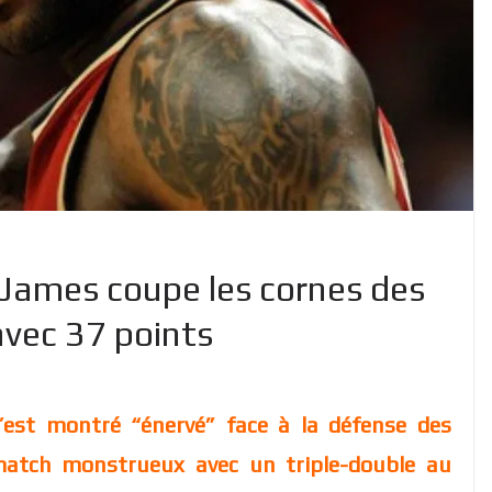
 James coupe les cornes des
 avec 37 points
’est montré “énervé” face à la défense des
n match monstrueux avec un triple-double au