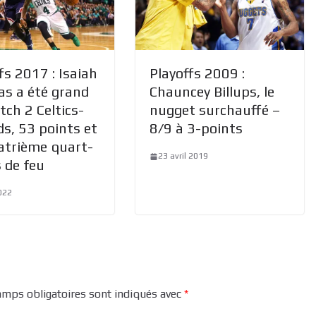
fs 2017 : Isaiah
Playoffs 2009 :
s a été grand
Chauncey Billups, le
ch 2 Celtics-
nugget surchauffé –
s, 53 points et
8/9 à 3-points
atrième quart-
23 avril 2019
 de feu
022
amps obligatoires sont indiqués avec
*