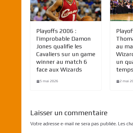
Playoffs 2006 :
Playof
l’improbable Damon
Thoma
Jones qualifie les
au mat
Cavaliers sur un game
Wizard
winner au match 6
un qu
face aux Wizards
temps
5 mai 2026
2 mai 2
Laisser un commentaire
Votre adresse e-mail ne sera pas publiée.
Les ch