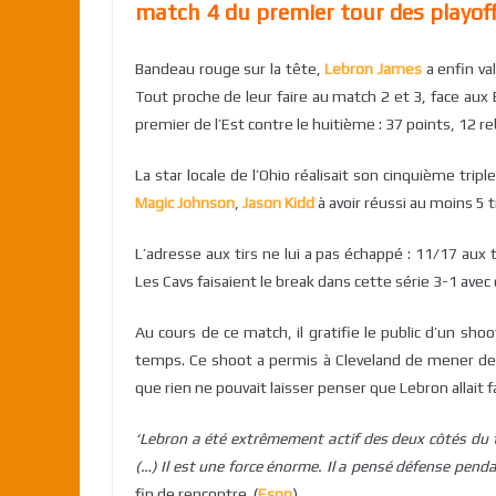
match 4 du premier tour des playoff
Bandeau rouge sur la tête,
Lebron James
a enfin va
Tout proche de leur faire au match 2 et 3, face aux
premier de l’Est contre le huitième : 37 points, 12 
La star locale de l’Ohio réalisait son cinquième triple
Magic Johnson
,
Jason Kidd
à avoir réussi au moins 5 t
L’adresse aux tirs ne lui a pas échappé : 11/17 aux t
Les Cavs faisaient le break dans cette série 3-1 avec
Au cours de ce match, il gratifie le public d’un sho
temps. Ce shoot a permis à Cleveland de mener de 
que rien ne pouvait laisser penser que Lebron allait f
‘Lebron a été extrêmement actif des deux côtés du t
(…) Il est une force énorme. Il a pensé défense penda
fin de rencontre. (
Espn
).