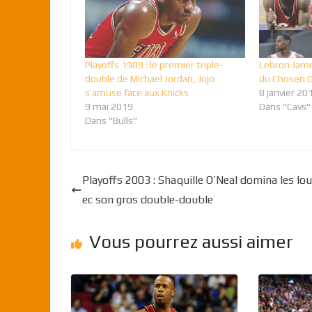
Playoffs 1989 : le premier triple-
Lebron Jame
double de Michael Jordan, Jojo
du Chosen 
s’amuse face aux Knicks
8 janvier 20
9 mai 2019
Dans "Cavs"
Dans "Bulls"
Playoffs 2003 : Shaquille O’Neal domina les lo
ec son gros double-double
Vous pourrez aussi aimer