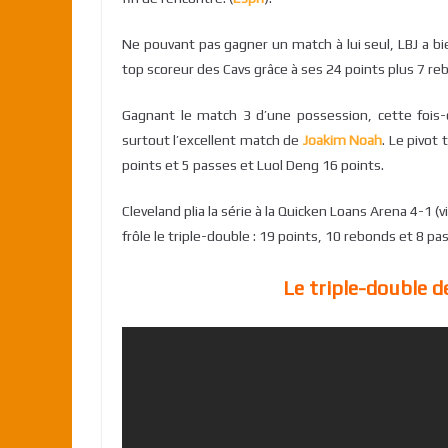
Ne pouvant pas gagner un match à lui seul, LBJ a b
top scoreur des Cavs grâce à ses 24 points plus 7 re
Gagnant le match 3 d’une possession, cette fois-c
surtout l’excellent match de
Joakim Noah
. Le pivot
points et 5 passes et Luol Deng 16 points.
Cleveland plia la série à la Quicken Loans Arena 4-1 
frôle le triple-double : 19 points, 10 rebonds et 8 pa
Le triple-double 