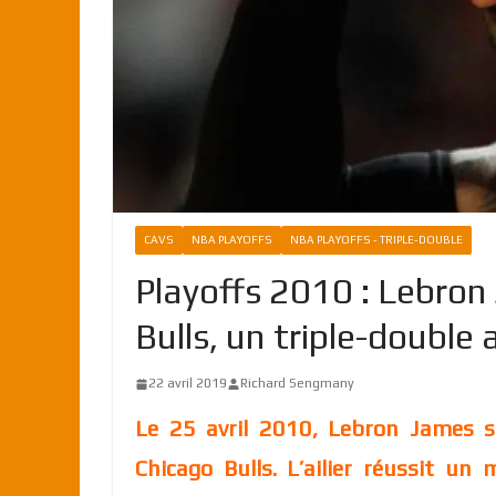
CAVS
NBA PLAYOFFS
NBA PLAYOFFS - TRIPLE-DOUBLE
Playoffs 2010 : Lebron
Bulls, un triple-double
22 avril 2019
Richard Sengmany
Le 25 avril 2010, Lebron James s
Chicago Bulls. L’ailier réussit u