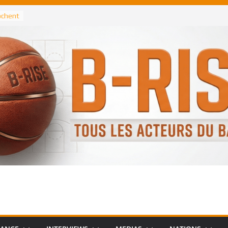
rochent
ataille
annis
 Greek
remier
, le
 Spurs
 :
de
 élu
n NBA