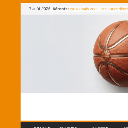
Passer
7 août 2026
Récents :
NBA Finals 2005 : les Spurs déc
au
un troisième titre NBA, la rude b
face aux Pistons
contenu
NBA Finals 2021 : les Bucks et Gi
Antetokounmpo triomphent, le
Freek élu MVP
Shai Gilgeous-Alexander : son p
match à plus de 40 points en NBA
canadien transcendant face aux
Pau Gasol dans l’histoire en 2002
premier européen sacré Rookie 
l’année
Rudy Gobert, deuxième Français
meilleur défenseur d’une saiso