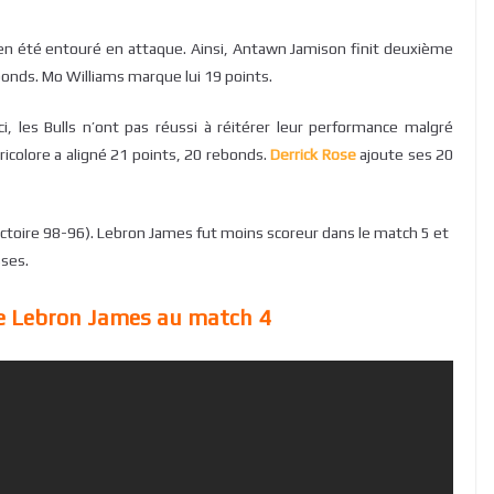
ien été entouré en attaque. Ainsi, Antawn Jamison finit deuxième
bonds. Mo Williams marque lui 19 points.
i, les Bulls n’ont pas réussi à réitérer leur performance malgré
 tricolore a aligné 21 points, 20 rebonds.
Derrick Rose
ajoute ses 20
(victoire 98-96). Lebron James fut moins scoreur dans le match 5 et
sses.
de Lebron James au match 4