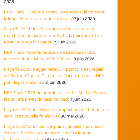
2026
NBA Finals 1994 : sur orbite, les Rockets décrochent
la lune ; Houston marque l’histoire
22 juin 2026
Playoffs 2021 : les Bucks arrachent la victoire au
match 7 sur le parquet des Nets, la pointure 52 de
Kevin Durant a fait parler
19 juin 2026
NBA Finals 1985 : le neuvième sacre des Lakers,
Kareem Abdul-Jabbar MVP à 38 ans
9 juin 2026
Playoffs 2000 : Reggie Miller, 34 points, s’est régalé
au Madison Square Garden, les Pacers en finale NBA
pour la première fois
2 juin 2026
NBA Finals 1979 : le premier sacre des Seattle Sonics,
les Bullets privés du back-to-back
1 juin 2026
Playoffs 2016 : les Warriors empêchent le Thunder de
vivre une nouvelle finale NBA
30 mai 2026
Playoffs 2016 : la folie à 3-points de Klay Thompson
face au Thunder, 41 points et 11/18 à longue
distance au match 6
28 mai 2026