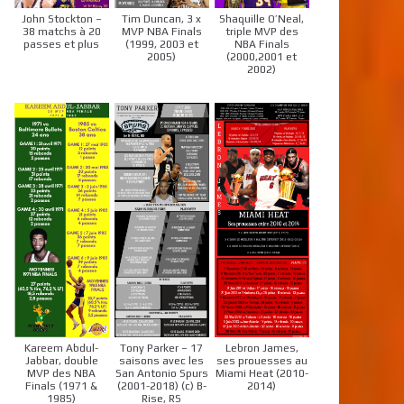
John Stockton –
Tim Duncan, 3 x
Shaquille O’Neal,
38 matchs à 20
MVP NBA Finals
triple MVP des
passes et plus
(1999, 2003 et
NBA Finals
2005)
(2000,2001 et
2002)
Kareem Abdul-
Tony Parker – 17
Lebron James,
Jabbar, double
saisons avec les
ses prouesses au
MVP des NBA
San Antonio Spurs
Miami Heat (2010-
Finals (1971 &
(2001-2018) (c) B-
2014)
1985)
Rise, RS