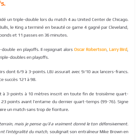
s.
lidé un triple-double lors du match 4 au United Center de Chicago.
 Bulls, le King a terminé en beauté ce game 4 gagné par Cleveland,
rebonds et 11 passes en 36 minutes.
-double en playoffs. Il rejoignait alors
Oscar Robertson
,
Larry Bird
,
riple-doubles en playoffs.
irs dont 6/9 à 3-points. LBJ assurait avec 9/10 aux lancers-francs.
 ce succès 121 à 98.
ot à 3-points à 10 mètres inscrit en toute fin de troisième quart-
23 points avant l’entame du dernier quart-temps (99-76). Signe
aire un match sans trop de fioriture.
errain, mais je pense qu’il a vraiment donné le ton défensivement.
nt l’intégralité du match,
soulignait son entraîneur Mike Brown en