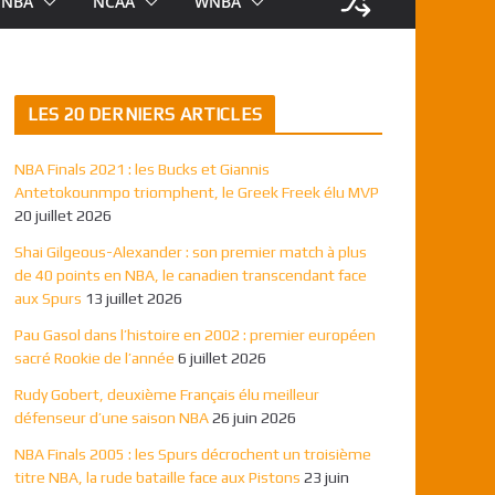
NBA
NCAA
WNBA
LES 20 DERNIERS ARTICLES
NBA Finals 2021 : les Bucks et Giannis
Antetokounmpo triomphent, le Greek Freek élu MVP
20 juillet 2026
Shai Gilgeous-Alexander : son premier match à plus
de 40 points en NBA, le canadien transcendant face
aux Spurs
13 juillet 2026
Pau Gasol dans l’histoire en 2002 : premier européen
sacré Rookie de l’année
6 juillet 2026
Rudy Gobert, deuxième Français élu meilleur
défenseur d’une saison NBA
26 juin 2026
NBA Finals 2005 : les Spurs décrochent un troisième
titre NBA, la rude bataille face aux Pistons
23 juin