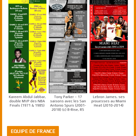
Kareem Abdul-Jabbar,
Tony Parker – 17
Lebron James, ses
double MVP des NBA
saisons avec les San
prouesses au Miami
Finals (1971 & 1985)
Antonio Spurs (2001-
Heat (2010-2014)
2018) (c) B-Rise, RS
EQUIPE DE FRANCE