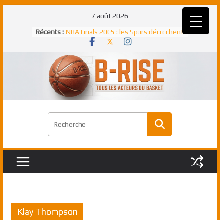
Passer
7 août 2026
au
Rudy Gobert, deuxième Français élu
Récents :
contenu
meilleur défenseur d’une saison NBA
NBA Finals 2005 : les Spurs décrochent
un troisième titre NBA, la rude bataille
face aux Pistons
NBA Finals 2021 : les Bucks et Giannis
Antetokounmpo triomphent, le Greek
Freek élu MVP
Shai Gilgeous-Alexander : son premier
match à plus de 40 points en NBA, le
canadien transcendant face aux Spurs
Pau Gasol dans l’histoire en 2002 :
premier européen sacré Rookie de
l’année
Klay Thompson