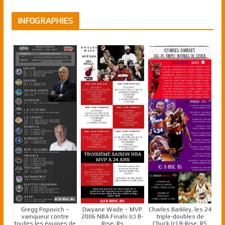
INFOGRAPHIES
Gregg Popovich –
Dwyane Wade – MVP
Charles Barkley, les 24
vainqueur contre
2006 NBA Finals (c) B-
triple-doubles de
toutes les équipes de
Rise, Rs
Chuck (c) B-Rise, RS