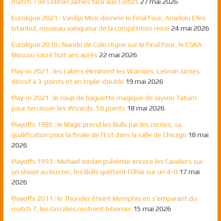
match 7 de LeBron James face aux Celtics
27 mai 2026
Euroligue 2021 : Vasilije Micic domine le Final Four, Anadolu Efes
Istanbul, nouveau vainqueur de la compétition reine
24 mai 2026
Euroligue 2016 : Nando de Colo règne sur le Final Four, le CSKA
Moscou sacré huit ans après
22 mai 2026
Play-in 2021 : les Lakers éliminent les Warriors, Lebron James
décisif à 3-points et en triple-double
19 mai 2026
Play-in 2021 : le coup de baguette magique de Jayson Tatum
pour terrasser les Wizards, 50 points
18 mai 2026
Playoffs 1995 : le Magic prend les Bulls par les cornes, sa
qualification pour la finale de l’Est dans la salle de Chicago
18 mai
2026
Playoffs 1993 : Michael Jordan pulvérise encore les Cavaliers sur
un shoot au buzzer, les Bulls quittent l’Ohio sur un 4-0
17 mai
2026
Playoffs 2011 : le Thunder éteint Memphis en s’emparant du
match 7, les Grizzlies rentrent hiberner
15 mai 2026