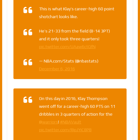
This is what Klay’s career-high 60 point
shotchart looks like.
He’s 21-33 from the field (8-14 3PT)
and it only took three quarters!
pic.twitter.com/UAaw6ctQfN
— NBA.com/Stats (@nbastats)
December 6, 2016
On this day in 2016, Klay Thompson
went off for a career-high 60 PTS on 11
dribbles in 3 quarters of action for the
@warriors
!
#NBAVault
pic.twitter.com/RIpJYiC8PB