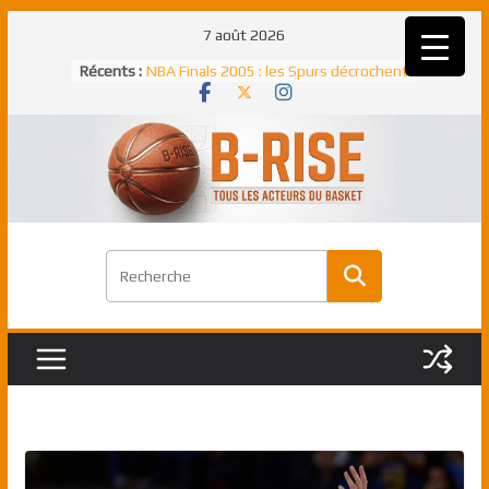
Passer
7 août 2026
au
Récents :
Rudy Gobert, deuxième Français élu
contenu
meilleur défenseur d’une saison NBA
NBA Finals 2005 : les Spurs décrochent
un troisième titre NBA, la rude bataille
face aux Pistons
NBA Finals 2021 : les Bucks et Giannis
Antetokounmpo triomphent, le Greek
Freek élu MVP
Shai Gilgeous-Alexander : son premier
match à plus de 40 points en NBA, le
canadien transcendant face aux Spurs
Pau Gasol dans l’histoire en 2002 :
premier européen sacré Rookie de
l’année