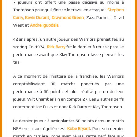
7 joueurs ont offert une passe décisive au moins à
Thompson pour qu’il finisse le travail en attaque :
Stephen
Curry,
Kevin Durant
,
Draymond Green
, Zaza Pachulia, David
West et
Andre Iguodala
.
42 ans après, un autre joueur des Warriors prenait feu au
scoring. En 1974,
Rick Barry
fut le dernier à réussir pareille
performance avant que Klay Thompson fasse pleuvoir les
tirs.
A ce moment de l’histoire de la franchise, les Warriors
comptabilisaient 30 matchs ponctués par une
performance à 60 points et plus réalisé par un de leur
joueur. Wilt Chamberlain en compte 27. Les 2 autres perfs
concernent Joe Fulks et donc Rick Barry et Klay Thompson.
Le dernier joueur à avoir planter 60 points dans un match
NBA en saison régulière est
Kobe Bryant
. Pour son dernier
match en carrière, Kobe avait réussi cette perf face aux