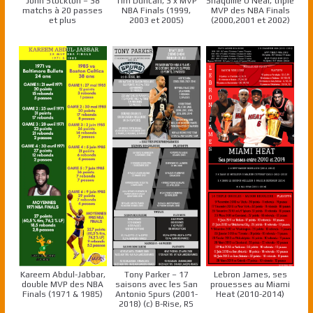
John Stockton – 38
Tim Duncan, 3 x MVP
Shaquille O’Neal, triple
matchs à 20 passes
NBA Finals (1999,
MVP des NBA Finals
et plus
2003 et 2005)
(2000,2001 et 2002)
Kareem Abdul-Jabbar,
Tony Parker – 17
Lebron James, ses
double MVP des NBA
saisons avec les San
prouesses au Miami
Finals (1971 & 1985)
Antonio Spurs (2001-
Heat (2010-2014)
2018) (c) B-Rise, RS