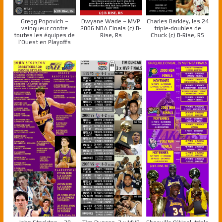
Gregg Popovich –
Dwyane Wade – MVP
Charles Barkley, les 24
vainqueur contre
2006 NBA Finals (c) B-
triple-doubles de
toutes les équipes de
Rise, Rs
Chuck (c) B-Rise, RS
l’Ouest en Playoffs