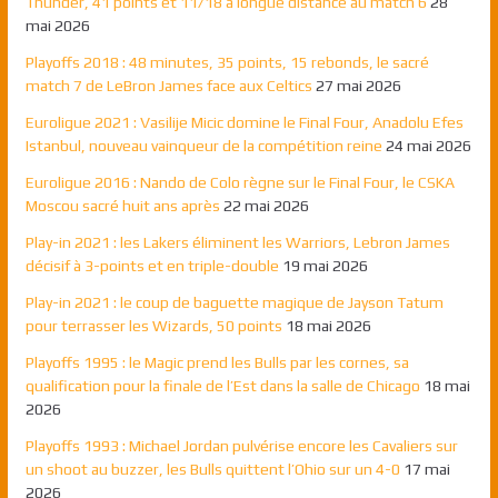
Thunder, 41 points et 11/18 à longue distance au match 6
28
mai 2026
Playoffs 2018 : 48 minutes, 35 points, 15 rebonds, le sacré
match 7 de LeBron James face aux Celtics
27 mai 2026
Euroligue 2021 : Vasilije Micic domine le Final Four, Anadolu Efes
Istanbul, nouveau vainqueur de la compétition reine
24 mai 2026
Euroligue 2016 : Nando de Colo règne sur le Final Four, le CSKA
Moscou sacré huit ans après
22 mai 2026
Play-in 2021 : les Lakers éliminent les Warriors, Lebron James
décisif à 3-points et en triple-double
19 mai 2026
Play-in 2021 : le coup de baguette magique de Jayson Tatum
pour terrasser les Wizards, 50 points
18 mai 2026
Playoffs 1995 : le Magic prend les Bulls par les cornes, sa
qualification pour la finale de l’Est dans la salle de Chicago
18 mai
2026
Playoffs 1993 : Michael Jordan pulvérise encore les Cavaliers sur
un shoot au buzzer, les Bulls quittent l’Ohio sur un 4-0
17 mai
2026