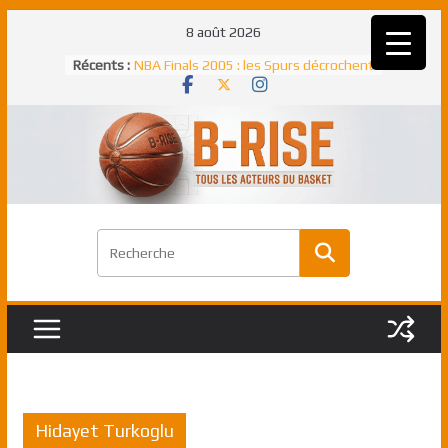
Passer
8 août 2026
au
Récents :
NBA Finals 2005 : les Spurs décrochent
contenu
un troisième titre NBA, la rude bataille
face aux Pistons
NBA Finals 2021 : les Bucks et Giannis
Antetokounmpo triomphent, le Greek
Freek élu MVP
Shai Gilgeous-Alexander : son premier
match à plus de 40 points en NBA, le
canadien transcendant face aux Spurs
Pau Gasol dans l’histoire en 2002 :
premier européen sacré Rookie de
l’année
Rudy Gobert, deuxième Français élu
meilleur défenseur d’une saison NBA
Hidayet Turkoglu