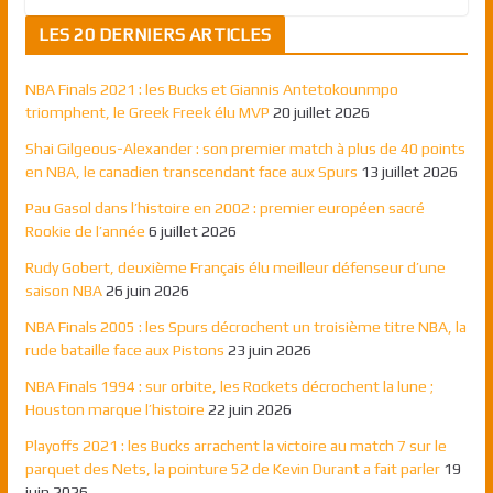
LES 20 DERNIERS ARTICLES
NBA Finals 2021 : les Bucks et Giannis Antetokounmpo
triomphent, le Greek Freek élu MVP
20 juillet 2026
Shai Gilgeous-Alexander : son premier match à plus de 40 points
en NBA, le canadien transcendant face aux Spurs
13 juillet 2026
Pau Gasol dans l’histoire en 2002 : premier européen sacré
Rookie de l’année
6 juillet 2026
Rudy Gobert, deuxième Français élu meilleur défenseur d’une
saison NBA
26 juin 2026
NBA Finals 2005 : les Spurs décrochent un troisième titre NBA, la
rude bataille face aux Pistons
23 juin 2026
NBA Finals 1994 : sur orbite, les Rockets décrochent la lune ;
Houston marque l’histoire
22 juin 2026
Playoffs 2021 : les Bucks arrachent la victoire au match 7 sur le
parquet des Nets, la pointure 52 de Kevin Durant a fait parler
19
juin 2026