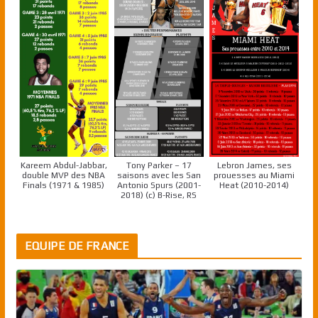
Kareem Abdul-Jabbar,
Tony Parker – 17
Lebron James, ses
double MVP des NBA
saisons avec les San
prouesses au Miami
Finals (1971 & 1985)
Antonio Spurs (2001-
Heat (2010-2014)
2018) (c) B-Rise, RS
EQUIPE DE FRANCE