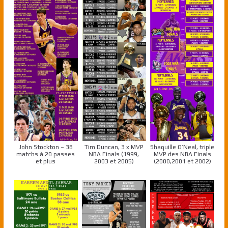
John Stockton – 38
Tim Duncan, 3 x MVP
Shaquille O’Neal, triple
matchs à 20 passes
NBA Finals (1999,
MVP des NBA Finals
et plus
2003 et 2005)
(2000,2001 et 2002)