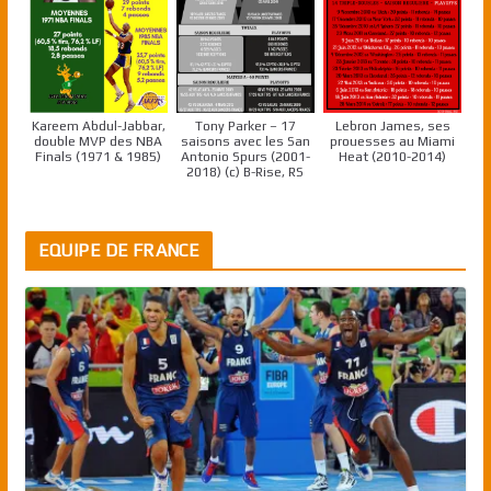
Kareem Abdul-Jabbar,
Tony Parker – 17
Lebron James, ses
double MVP des NBA
saisons avec les San
prouesses au Miami
Finals (1971 & 1985)
Antonio Spurs (2001-
Heat (2010-2014)
2018) (c) B-Rise, RS
EQUIPE DE FRANCE