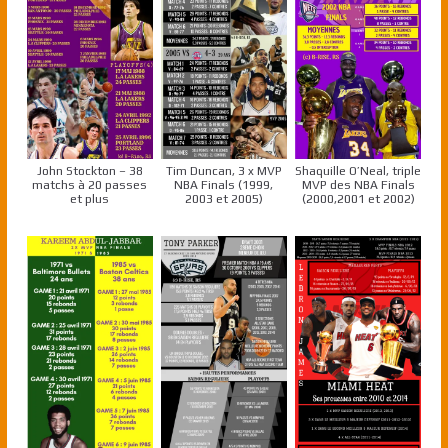
John Stockton – 38
Tim Duncan, 3 x MVP
Shaquille O’Neal, triple
matchs à 20 passes
NBA Finals (1999,
MVP des NBA Finals
et plus
2003 et 2005)
(2000,2001 et 2002)