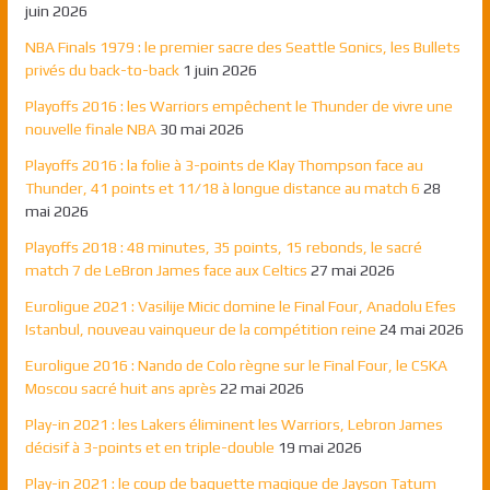
juin 2026
NBA Finals 1979 : le premier sacre des Seattle Sonics, les Bullets
privés du back-to-back
1 juin 2026
Playoffs 2016 : les Warriors empêchent le Thunder de vivre une
nouvelle finale NBA
30 mai 2026
Playoffs 2016 : la folie à 3-points de Klay Thompson face au
Thunder, 41 points et 11/18 à longue distance au match 6
28
mai 2026
Playoffs 2018 : 48 minutes, 35 points, 15 rebonds, le sacré
match 7 de LeBron James face aux Celtics
27 mai 2026
Euroligue 2021 : Vasilije Micic domine le Final Four, Anadolu Efes
Istanbul, nouveau vainqueur de la compétition reine
24 mai 2026
Euroligue 2016 : Nando de Colo règne sur le Final Four, le CSKA
Moscou sacré huit ans après
22 mai 2026
Play-in 2021 : les Lakers éliminent les Warriors, Lebron James
décisif à 3-points et en triple-double
19 mai 2026
Play-in 2021 : le coup de baguette magique de Jayson Tatum