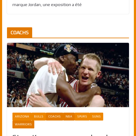
marque Jordan, une exposition a été
COACHS
ARIZONA
BULLS
COACHS
NBA
SPURS
SUNS
WARRIORS