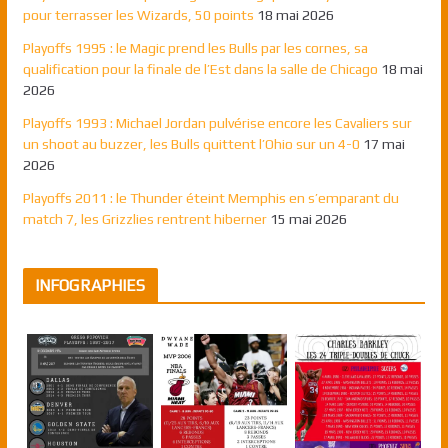
pour terrasser les Wizards, 50 points
18 mai 2026
Playoffs 1995 : le Magic prend les Bulls par les cornes, sa
qualification pour la finale de l’Est dans la salle de Chicago
18 mai
2026
Playoffs 1993 : Michael Jordan pulvérise encore les Cavaliers sur
un shoot au buzzer, les Bulls quittent l’Ohio sur un 4-0
17 mai
2026
Playoffs 2011 : le Thunder éteint Memphis en s’emparant du
match 7, les Grizzlies rentrent hiberner
15 mai 2026
INFOGRAPHIES