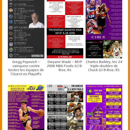
Gregg Popovich –
Dwyane Wade – MVP
Charles Barkley, les 24
vainqueur contre
2006 NBA Finals (c) B-
triple-doubles de
toutes les équipes de
Rise, Rs
Chuck (c) B-Rise, RS
l’Ouest en Playoffs