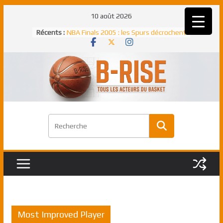
Passer
10 août 2026
au
Rudy Gobert, deuxième Français élu
Récents :
contenu
meilleur défenseur d’une saison NBA
NBA Finals 2005 : les Spurs décrochent
un troisième titre NBA, la rude bataille
face aux Pistons
NBA Finals 2021 : les Bucks et Giannis
Antetokounmpo triomphent, le Greek
Freek élu MVP
Shai Gilgeous-Alexander : son premier
match à plus de 40 points en NBA, le
canadien transcendant face aux Spurs
Pau Gasol dans l’histoire en 2002 :
premier européen sacré Rookie de
l’année
Most Improved Player