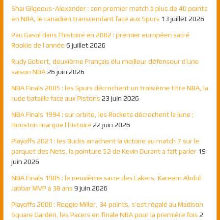
Shai Gilgeous-Alexander : son premier match à plus de 40 points
en NBA, le canadien transcendant face aux Spurs
13 juillet 2026
Pau Gasol dans l’histoire en 2002 : premier européen sacré
Rookie de l’année
6 juillet 2026
Rudy Gobert, deuxième Français élu meilleur défenseur d’une
saison NBA
26 juin 2026
NBA Finals 2005 : les Spurs décrochent un troisième titre NBA, la
rude bataille face aux Pistons
23 juin 2026
NBA Finals 1994 : sur orbite, les Rockets décrochent la lune ;
Houston marque l’histoire
22 juin 2026
Playoffs 2021 : les Bucks arrachent la victoire au match 7 sur le
parquet des Nets, la pointure 52 de Kevin Durant a fait parler
19
juin 2026
NBA Finals 1985 : le neuvième sacre des Lakers, Kareem Abdul-
Jabbar MVP à 38 ans
9 juin 2026
Playoffs 2000 : Reggie Miller, 34 points, s’est régalé au Madison
Square Garden, les Pacers en finale NBA pour la première fois
2