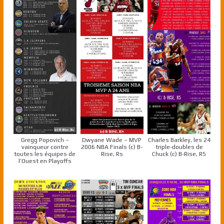
Gregg Popovich –
Dwyane Wade – MVP
Charles Barkley, les 24
vainqueur contre
2006 NBA Finals (c) B-
triple-doubles de
toutes les équipes de
Rise, Rs
Chuck (c) B-Rise, RS
l’Ouest en Playoffs