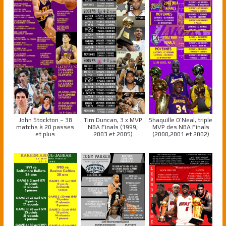
John Stockton – 38
Tim Duncan, 3 x MVP
Shaquille O’Neal, triple
matchs à 20 passes
NBA Finals (1999,
MVP des NBA Finals
et plus
2003 et 2005)
(2000,2001 et 2002)