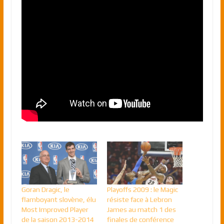
Goran Dragic, le
Playoffs 2009 : le Magic
flamboyant slovène, élu
résiste face à Lebron
Most Improved Player
James au match 1 des
de la saison 2013-2014
finales de conférence