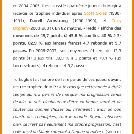
en 2004-2005. Il est aussi le quatrième joueur du Magic à
recevoir ce trophée individuel après
Scott Skiles
(1990-
1991),
Darrell Armstrong
(1998-1999), et
Tracy
Mcgrady
(2000-2001). En 82 matchs,
« Hedo » affiche des
moyennes de 19,7 points (à 45,6 % aux tirs, 40 % à 3-
points, 82,9 % aux lancers-francs) 4,7 rebonds et 5,7
passes.
En 2006-2007, ses moyennes étaient de 13,3
points (41,9 aux tirs, 38,8 % à 3-points et 78,1 % aux
lancers-francs), 4 rebonds et 3,2 passes.
Turkoglu était honoré de faire partie de ces joueurs ayant
reçu ce trophée de MIP :
« Je crois que cette année a été le
temps qui m’a permis de marquer ma progression venue
de loin. Je suis bienheureux d’être en bonne santé et de
toutes ces bonnes choses qui m’arrivent : avoir un bon
coach, des coéquipiers, tout le monde. Si vous observez
bien, ce n’est pas seulement ma propre progression, c’est
celle aussi du Magic comparé à l’année dernière ».
(source :