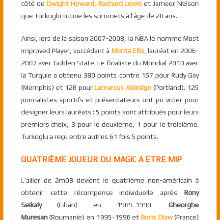
côté de
Dwight Howard
,
Rashard Lewis
et Jameer Nelson
que Turkoglu tutoie les sommets à l’âge de 28 ans.
Ainsi, lors de la saison 2007-2008, la NBA le nomme Most
Improved Player, succédant à
Monta Ellis
, lauréat en 2006-
2007 avec Golden State. Le finaliste du Mondial 2010 avec
la Turquie a obtenu 380 points contre 167 pour Rudy Gay
(Memphis) et 128 pour
Lamarcus Aldridge
(Portland). 125
journalistes sportifs et présentateurs ont pu voter pour
designer leurs lauréats : 5 points sont attribués pour leurs
premiers choix, 3 pour le deuxième, 1 pour le troisième.
Turkoglu a reçu entre autres 61 fois 5 points.
QUATRIÈME
JOUEUR DU MAGIC A ETRE MIP
L’ailier de 2m08 devient le quatrième non-américain à
obtenir cette récompense individuelle après
Rony
Seikaly
(Liban) en 1989-1990,
Gheorghe
Muresan
(Roumanie) en 1995-1996 et
Boris Diaw
(France)