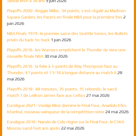
Jabbar MVP à 38 ans
9 juin 2026
Playoffs 2000 : Reggie Miller, 34 points, s’est régalé au Madison
Square Garden, les Pacers en finale NBA pour la première fois
2
juin 2026
NBA Finals 1979 : le premier sacre des Seattle Sonics, les Bullets
privés du back-to-back
1 juin 2026
Playoffs 2016 : les Warriors empêchent le Thunder de vivre une
nouvelle finale NBA
30 mai 2026
Playoffs 2016 : la folie à 3-points de Klay Thompson face au
Thunder, 41 points et 11/18 à longue distance au match 6
28
mai 2026
Playoffs 2018 : 48 minutes, 35 points, 15 rebonds, le sacré
match 7 de LeBron James face aux Celtics
27 mai 2026
Euroligue 2021 : Vasilije Micic domine le Final Four, Anadolu Efes
Istanbul, nouveau vainqueur de la compétition reine
24 mai 2026
Euroligue 2016 : Nando de Colo règne sur le Final Four, le CSKA
Moscou sacré huit ans après
22 mai 2026