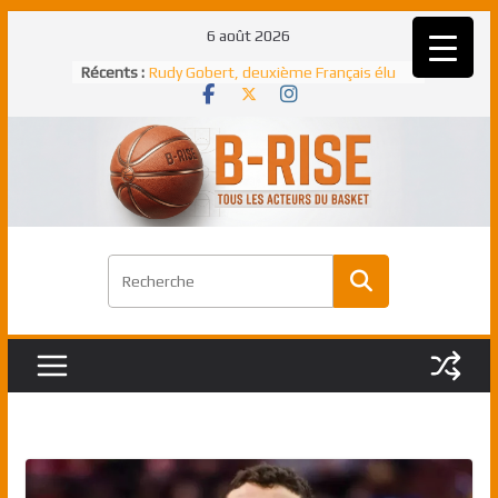
Passer
6 août 2026
au
Récents :
Rudy Gobert, deuxième Français élu
contenu
meilleur défenseur d’une saison NBA
NBA Finals 2005 : les Spurs décrochent
un troisième titre NBA, la rude bataille
face aux Pistons
NBA Finals 2021 : les Bucks et Giannis
Antetokounmpo triomphent, le Greek
Freek élu MVP
Shai Gilgeous-Alexander : son premier
match à plus de 40 points en NBA, le
canadien transcendant face aux Spurs
Pau Gasol dans l’histoire en 2002 :
premier européen sacré Rookie de
l’année