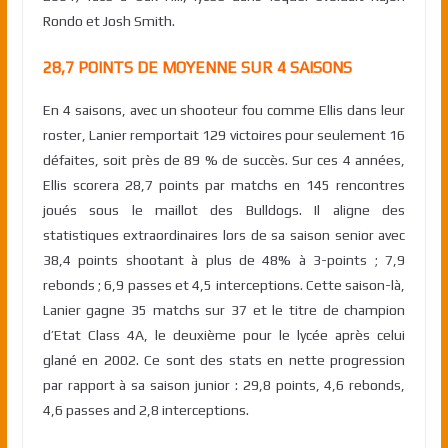
Rondo et Josh Smith.
28,7 POINTS DE MOYENNE SUR 4 SAISONS
En 4 saisons, avec un shooteur fou comme Ellis dans leur
roster, Lanier remportait 129 victoires pour seulement 16
défaites, soit près de 89 % de succès. Sur ces 4 années,
Ellis scorera 28,7 points par matchs en 145 rencontres
joués sous le maillot des Bulldogs. Il aligne des
statistiques extraordinaires lors de sa saison senior avec
38,4 points shootant à plus de 48% à 3-points ; 7,9
rebonds ; 6,9 passes et 4,5 interceptions. Cette saison-là,
Lanier gagne 35 matchs sur 37 et le titre de champion
d’Etat Class 4A, le deuxième pour le lycée après celui
glané en 2002. Ce sont des stats en nette progression
par rapport à sa saison junior : 29,8 points, 4,6 rebonds,
4,6 passes and 2,8 interceptions.