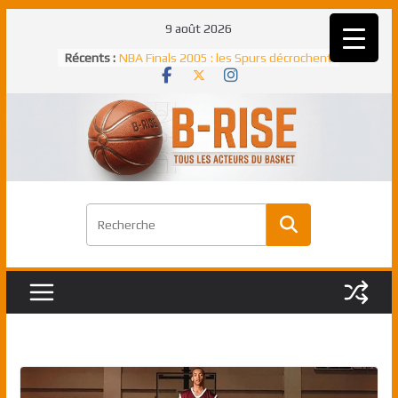
Passer
9 août 2026
au
Rudy Gobert, deuxième Français élu
Récents :
meilleur défenseur d’une saison NBA
contenu
NBA Finals 2005 : les Spurs décrochent
un troisième titre NBA, la rude bataille
face aux Pistons
NBA Finals 2021 : les Bucks et Giannis
Antetokounmpo triomphent, le Greek
Freek élu MVP
Shai Gilgeous-Alexander : son premier
match à plus de 40 points en NBA, le
canadien transcendant face aux Spurs
Pau Gasol dans l’histoire en 2002 :
premier européen sacré Rookie de
l’année