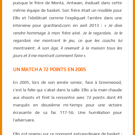
puisque le frère de Monta, Antwain, évoluait dans cette
même équipe de basket. Son frère était un modèle pour
Ellis et l’idolâtrait comme l’expliquait l’arrière dans une
interview pour grantland.com en avril 2013 :
« Je dois
rendre hommage à mon frère ainé. Je le regardais. Je le
regardais me montrant le jeu, ce que les coachs lui
montraient. A son âge, il revenait à la maison tous les
jours et il me montrait comment faire ».
UN MATCH A 72 POINTS EN 2005
En 2005, lors de son année senior, face à Greenwood,
c’est la folie qui s’abat dans la salle. Ellis a la main chaude
aux shoots et finit la rencontre avec 72 points dont 49
marqués en deuxième mi-temps pour une victoire
écrasante de sa fac 117-56. Une humiliation pour
l’adversaire.
Ellis est revenu sur ce moment extraordinaire de basket :