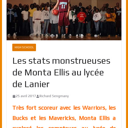
HIGH SCHOOL
Les stats monstrueuses
de Monta Ellis au lycée
de Lanier
25 avril 2017
Richard Sengmany
Très fort scoreur avec les Warriors, les
Bucks et les Mavericks, Monta Ellis a