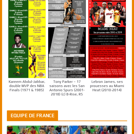
Kareem Abdul-Jabbar,
Tony Parker – 17
Lebron James, ses
double MVP des NBA
saisons avec les San
prouesses au Miami
Finals (1971 & 1985)
Antonio Spurs (2001-
Heat (2010-2014)
2018) (c) B-Rise, RS
EQUIPE DE FRANCE