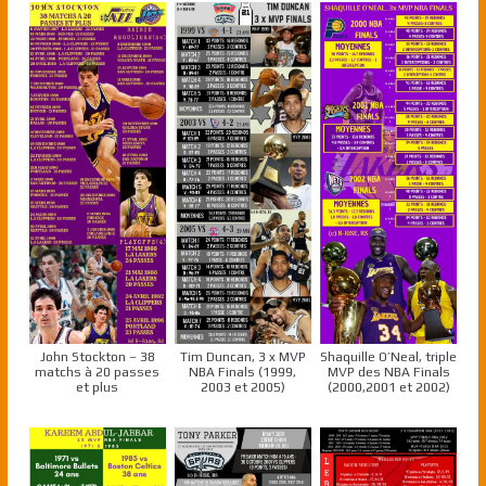
John Stockton – 38
Tim Duncan, 3 x MVP
Shaquille O’Neal, triple
matchs à 20 passes
NBA Finals (1999,
MVP des NBA Finals
et plus
2003 et 2005)
(2000,2001 et 2002)