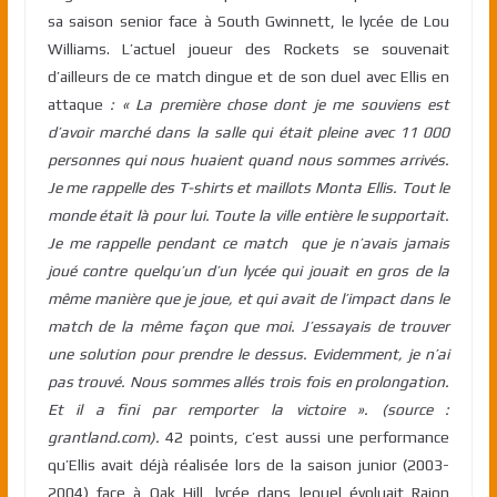
sa saison senior face à South Gwinnett, le lycée de Lou
Williams. L’actuel joueur des Rockets se souvenait
d’ailleurs de ce match dingue et de son duel avec Ellis en
attaque
: « La première chose dont je me souviens est
d’avoir marché dans la salle qui était pleine avec 11 000
personnes qui nous huaient quand nous sommes arrivés.
Je me rappelle des T-shirts et maillots Monta Ellis. Tout le
monde était là pour lui. Toute la ville entière le supportait.
Je me rappelle pendant ce match que je n’avais jamais
joué contre quelqu’un d’un lycée qui jouait en gros de la
même manière que je joue, et qui avait de l’impact dans le
match de la même façon que moi. J’essayais de trouver
une solution pour prendre le dessus. Evidemment, je n’ai
pas trouvé. Nous sommes allés trois fois en prolongation.
Et il a fini par remporter la victoire ». (source :
grantland.com).
42 points, c’est aussi une performance
qu’Ellis avait déjà réalisée lors de la saison junior (2003-
2004) face à Oak Hill, lycée dans lequel évoluait Rajon