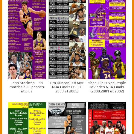
John Stockton – 38
Tim Duncan, 3 x MVP
Shaquille O’Neal, triple
matchs à 20 passes
NBA Finals (1999,
MVP des NBA Finals
et plus
2003 et 2005)
(2000,2001 et 2002)