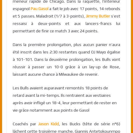
meneur rapide de Chicago. Dans la raquette, l’interieur
espagnol
Pau Gasol
a fait le job avec 17 points, 14 rebonds
et 5 passes. Maladroit (1/7 à 3-points),
Jimmy Butler
s’est
ressaisi à deux-points et aux lancers-francs lui
permettant de finir ce match 3 avec 24 points.
Dans la première prolongation, plus aucun panier n’aura
été inscrit dans les 2:30 restantes quand OJ Mayo égalise
à 101-101. Dans la deuxième prolongation, les Bulls vont
réussir à passer un 10-0 grâce à un lay-up de Rose,
laissant aucune chance à Milwaukee de revenir.
Les Bulls avaient auparavant remontés 18 points de
retard avant la mi-temps. Ils rentraient aux vestiaires
après avoir infligé un 18-4, leur permettant de rester en
vie grâce notamment aux points de Gasol
Coachés par
Jason Kidd
, les Bucks (tête de série n°6)
lâchent cette troisième manche. Giannis Antetokounmpo