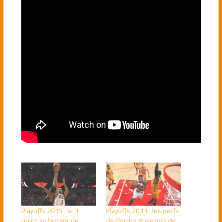
Playoffs 2015 : le 3-
Playoffs 2011 : les perfs
point au buzzer de
de Derrick Rose lors de