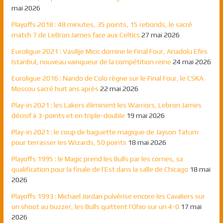
mai 2026
Playoffs 2018 : 48 minutes, 35 points, 15 rebonds, le sacré
match 7 de LeBron James face aux Celtics
27 mai 2026
Euroligue 2021 : Vasilije Micic domine le Final Four, Anadolu Efes
Istanbul, nouveau vainqueur de la compétition reine
24 mai 2026
Euroligue 2016 : Nando de Colo règne sur le Final Four, le CSKA
Moscou sacré huit ans après
22 mai 2026
Play-in 2021 : les Lakers éliminent les Warriors, Lebron James
décisif à 3-points et en triple-double
19 mai 2026
Play-in 2021 : le coup de baguette magique de Jayson Tatum
pour terrasser les Wizards, 50 points
18 mai 2026
Playoffs 1995 : le Magic prend les Bulls par les cornes, sa
qualification pour la finale de l’Est dans la salle de Chicago
18 mai
2026
Playoffs 1993 : Michael Jordan pulvérise encore les Cavaliers sur
un shoot au buzzer, les Bulls quittent l’Ohio sur un 4-0
17 mai
2026