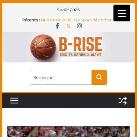
Passer
9 août 2026
au
Rudy Gobert, deuxième Français élu
Récents :
meilleur défenseur d’une saison NBA
contenu
NBA Finals 2005 : les Spurs décrochent
un troisième titre NBA, la rude bataille
face aux Pistons
NBA Finals 2021 : les Bucks et Giannis
Antetokounmpo triomphent, le Greek
Freek élu MVP
Shai Gilgeous-Alexander : son premier
match à plus de 40 points en NBA, le
canadien transcendant face aux Spurs
Pau Gasol dans l’histoire en 2002 :
premier européen sacré Rookie de
l’année