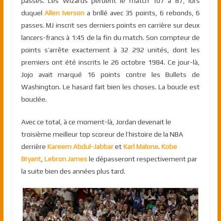
passes. Les Wizards perdent le match 107 à 87, lors
duquel
Allen Iverson
a brillé avec 35 points, 6 rebonds, 6
passes. MJ inscrit ses derniers points en carrière sur deux
lancers-francs à 1:45 de la fin du match. Son compteur de
points s’arrête exactement à 32 292 unités, dont les
premiers ont été inscrits le 26 octobre 1984. Ce jour-là,
Jojo avait marqué 16 points contre les Bullets de
Washington. Le hasard fait bien les choses. La boucle est
bouclée.
Avec ce total, à ce moment-là, Jordan devenait le
troisième meilleur top scoreur de l’histoire de la NBA
derrière
Kareem Abdul-Jabbar
et
Karl Malone
.
Kobe
Bryant
,
Lebron James
le dépasseront respectivement par
la suite bien des années plus tard.