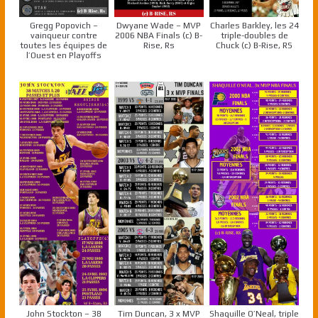
Gregg Popovich –
Dwyane Wade – MVP
Charles Barkley, les 24
vainqueur contre
2006 NBA Finals (c) B-
triple-doubles de
toutes les équipes de
Rise, Rs
Chuck (c) B-Rise, RS
l’Ouest en Playoffs
John Stockton – 38
Tim Duncan, 3 x MVP
Shaquille O’Neal, triple