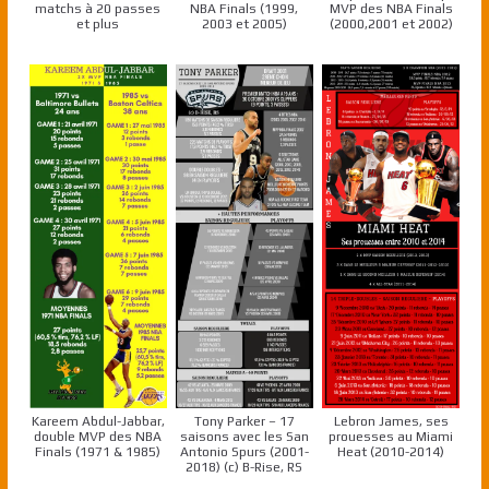
matchs à 20 passes
NBA Finals (1999,
MVP des NBA Finals
et plus
2003 et 2005)
(2000,2001 et 2002)
Kareem Abdul-Jabbar,
Tony Parker – 17
Lebron James, ses
double MVP des NBA
saisons avec les San
prouesses au Miami
Finals (1971 & 1985)
Antonio Spurs (2001-
Heat (2010-2014)
2018) (c) B-Rise, RS