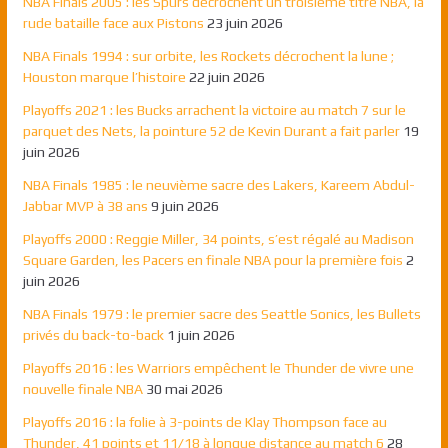
NBA Finals 2005 : les Spurs décrochent un troisième titre NBA, la
rude bataille face aux Pistons
23 juin 2026
NBA Finals 1994 : sur orbite, les Rockets décrochent la lune ;
Houston marque l’histoire
22 juin 2026
Playoffs 2021 : les Bucks arrachent la victoire au match 7 sur le
parquet des Nets, la pointure 52 de Kevin Durant a fait parler
19
juin 2026
NBA Finals 1985 : le neuvième sacre des Lakers, Kareem Abdul-
Jabbar MVP à 38 ans
9 juin 2026
Playoffs 2000 : Reggie Miller, 34 points, s’est régalé au Madison
Square Garden, les Pacers en finale NBA pour la première fois
2
juin 2026
NBA Finals 1979 : le premier sacre des Seattle Sonics, les Bullets
privés du back-to-back
1 juin 2026
Playoffs 2016 : les Warriors empêchent le Thunder de vivre une
nouvelle finale NBA
30 mai 2026
Playoffs 2016 : la folie à 3-points de Klay Thompson face au
Thunder, 41 points et 11/18 à longue distance au match 6
28