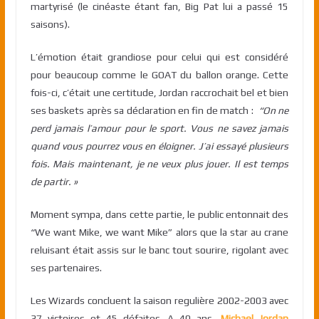
martyrisé (le cinéaste étant fan, Big Pat lui a passé 15
saisons).
L’émotion était grandiose pour celui qui est considéré
pour beaucoup comme le GOAT du ballon orange. Cette
fois-ci, c’était une certitude, Jordan raccrochait bel et bien
ses baskets après sa déclaration en fin de match :
“On ne
perd jamais l’amour pour le sport. Vous ne savez jamais
quand vous pourrez vous en éloigner. J’ai essayé plusieurs
fois. Mais maintenant, je ne veux plus jouer. Il est temps
de partir. »
Moment sympa, dans cette partie, le public entonnait des
“We want Mike, we want Mike” alors que la star au crane
reluisant était assis sur le banc tout sourire, rigolant avec
ses partenaires.
Les Wizards concluent la saison regulière 2002-2003 avec
37 victoires et 45 défaites. A 40 ans,
Michael Jordan