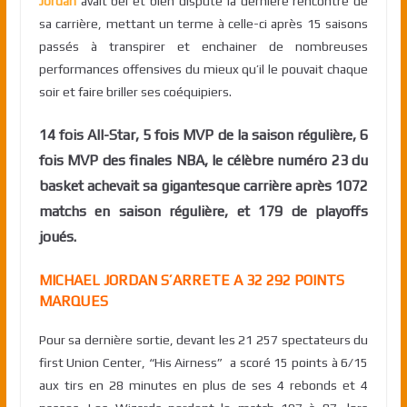
Jordan
avait bel et bien disputé la dernière rencontre de
sa carrière, mettant un terme à celle-ci après 15 saisons
passés à transpirer et enchainer de nombreuses
performances offensives du mieux qu’il le pouvait chaque
soir et faire briller ses coéquipiers.
14 fois All-Star, 5 fois MVP de la saison régulière, 6
fois MVP des finales NBA, le célèbre numéro 23 du
basket
achevait
sa gigantesque carrière après 1072
matchs en saison régulière, et 179 de playoffs
joués.
MICHAEL JORDAN S’ARRETE A 32 292 POINTS
MARQUES
Pour sa dernière sortie, devant les 21 257 spectateurs du
first Union Center, “His Airness” a scoré 15 points à 6/15
aux tirs en 28 minutes en plus de ses 4 rebonds et 4