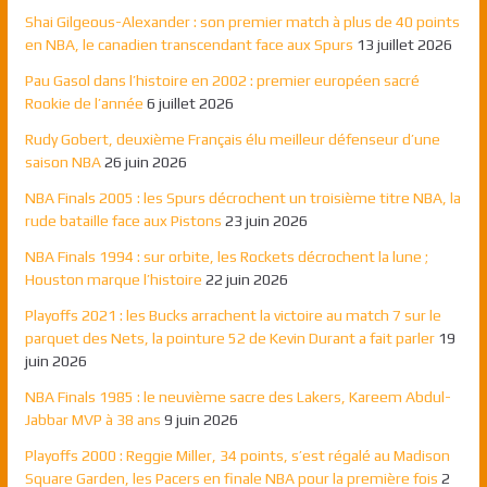
Shai Gilgeous-Alexander : son premier match à plus de 40 points
en NBA, le canadien transcendant face aux Spurs
13 juillet 2026
Pau Gasol dans l’histoire en 2002 : premier européen sacré
Rookie de l’année
6 juillet 2026
Rudy Gobert, deuxième Français élu meilleur défenseur d’une
saison NBA
26 juin 2026
NBA Finals 2005 : les Spurs décrochent un troisième titre NBA, la
rude bataille face aux Pistons
23 juin 2026
NBA Finals 1994 : sur orbite, les Rockets décrochent la lune ;
Houston marque l’histoire
22 juin 2026
Playoffs 2021 : les Bucks arrachent la victoire au match 7 sur le
parquet des Nets, la pointure 52 de Kevin Durant a fait parler
19
juin 2026
NBA Finals 1985 : le neuvième sacre des Lakers, Kareem Abdul-
Jabbar MVP à 38 ans
9 juin 2026
Playoffs 2000 : Reggie Miller, 34 points, s’est régalé au Madison
Square Garden, les Pacers en finale NBA pour la première fois
2