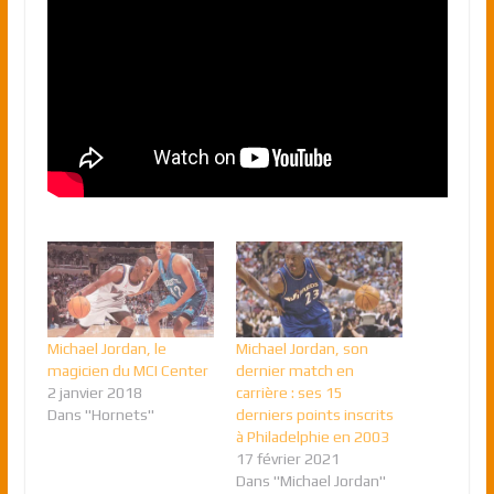
Michael Jordan, le
Michael Jordan, son
magicien du MCI Center
dernier match en
2 janvier 2018
carrière : ses 15
Dans "Hornets"
derniers points inscrits
à Philadelphie en 2003
17 février 2021
Dans "Michael Jordan"