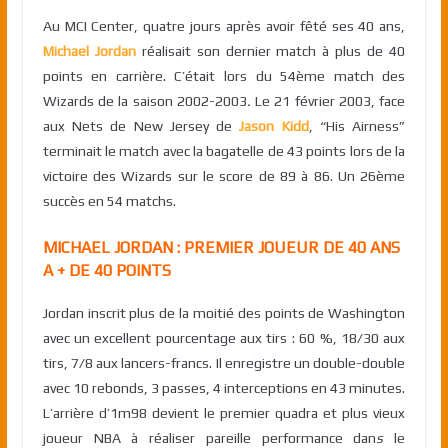
Au MCI Center, quatre jours après avoir fêté ses 40 ans,
Michael Jordan
réalisait son dernier match à plus de 40
points en carrière. C’était lor
s du 54ème match des
Wizards de la saison 2002-2003
.
Le 21 février 2003, face
aux Nets de New Jersey de
Ja
son Kidd
, “His Airness”
terminait le match avec la bagatelle de 43 points lors de la
victoire des Wizards sur le score de 89 à 86. Un 26ème
succès en 54 matchs.
MICHAEL JORDAN : PREMIER JOUEUR DE 40 ANS
A + DE 40 POINTS
Jordan inscrit plus de la moitié des points de Washington
avec un excellent pourcentage aux tirs : 60 %, 18/30 aux
tirs, 7/8 aux lancers-francs. Il enregistre un double-double
avec 10 rebonds, 3 passes, 4 interceptions en 43 minutes.
L’arrière d’1m98 devient le premier quadra et plus vieux
joueur NBA à réaliser pareille performance dan
s
le