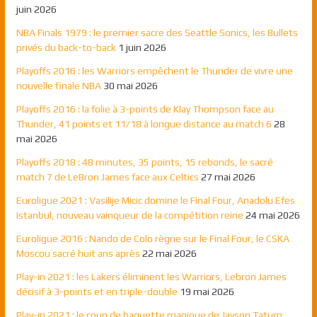
juin 2026
NBA Finals 1979 : le premier sacre des Seattle Sonics, les Bullets
privés du back-to-back
1 juin 2026
Playoffs 2016 : les Warriors empêchent le Thunder de vivre une
nouvelle finale NBA
30 mai 2026
Playoffs 2016 : la folie à 3-points de Klay Thompson face au
Thunder, 41 points et 11/18 à longue distance au match 6
28
mai 2026
Playoffs 2018 : 48 minutes, 35 points, 15 rebonds, le sacré
match 7 de LeBron James face aux Celtics
27 mai 2026
Euroligue 2021 : Vasilije Micic domine le Final Four, Anadolu Efes
Istanbul, nouveau vainqueur de la compétition reine
24 mai 2026
Euroligue 2016 : Nando de Colo règne sur le Final Four, le CSKA
Moscou sacré huit ans après
22 mai 2026
Play-in 2021 : les Lakers éliminent les Warriors, Lebron James
décisif à 3-points et en triple-double
19 mai 2026
Play-in 2021 : le coup de baguette magique de Jayson Tatum