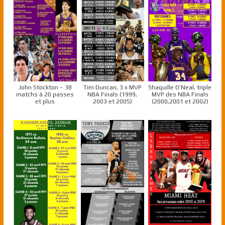
John Stockton – 38
Tim Duncan, 3 x MVP
Shaquille O’Neal, triple
matchs à 20 passes
NBA Finals (1999,
MVP des NBA Finals
et plus
2003 et 2005)
(2000,2001 et 2002)