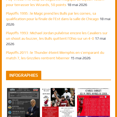
pour terrasser les Wizards, 50 points
18 mai 2026
Playoffs 1995 : le Magic prend les Bulls par les cornes, sa
qualification pour la finale de l’Est dans la salle de Chicago
18 mai
2026
Playoffs 1993 : Michael Jordan pulvérise encore les Cavaliers sur
un shoot au buzzer, les Bulls quittent l’Ohio sur un 4-0
17 mai
2026
Playoffs 2011 : le Thunder éteint Memphis en s’emparant du
match 7, les Grizzlies rentrent hiberner
15 mai 2026
INFOGRAPHIES