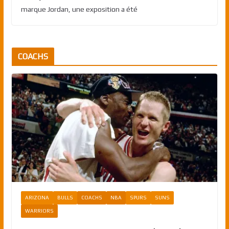
marque Jordan, une exposition a été
COACHS
ARIZONA
BULLS
COACHS
NBA
SPURS
SUNS
WARRIORS