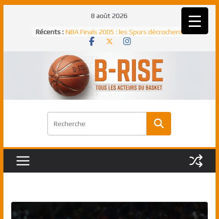
Passer
8 août 2026
Rudy Gobert, deuxième Français élu
au
Récents :
meilleur défenseur d’une saison NBA
contenu
NBA Finals 2005 : les Spurs décrochent
un troisième titre NBA, la rude bataille
face aux Pistons
NBA Finals 2021 : les Bucks et Giannis
Antetokounmpo triomphent, le Greek
Freek élu MVP
Shai Gilgeous-Alexander : son premier
match à plus de 40 points en NBA, le
canadien transcendant face aux Spurs
Pau Gasol dans l’histoire en 2002 :
premier européen sacré Rookie de
l’année