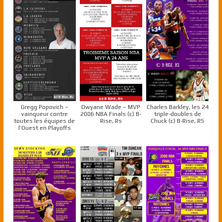
Gregg Popovich –
Dwyane Wade – MVP
Charles Barkley, les 24
vainqueur contre
2006 NBA Finals (c) B-
triple-doubles de
toutes les équipes de
Rise, Rs
Chuck (c) B-Rise, RS
l’Ouest en Playoffs