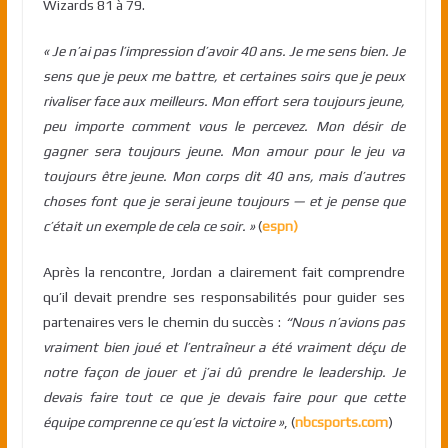
Wizards 81 à 79.
« Je n’ai pas l’impression d’avoir 40 ans. Je me sens bien. Je
sens que
je peux me battre, et certaines soirs que je peux
rivaliser face aux
meilleurs. Mon effort sera toujours jeune,
peu importe comment vous le percevez.
Mon désir de
gagner sera toujours jeune. Mon amour pour
le jeu va
toujours être jeune. Mon corps dit 40 ans, mais
d’autres
choses font que je
serai
jeune toujours — et je pense que
c’était
un exemple de cela ce soir. »
(
espn)
Aprè
s la rencontre, Jordan a clairement fait comprendre
qu’il devait prendre ses responsabilités pour guider ses
partenaires vers le chemin du succès :
“Nous n’avions pas
vraiment bien joué et l’entraîneur a été vraiment déçu de
notre façon de jouer et j’ai dû prendre le leadership.
Je
devais faire tout ce que je devais faire pour que cette
équipe comprenne ce qu’est la victoire »
, (
nbc
sports.com
)