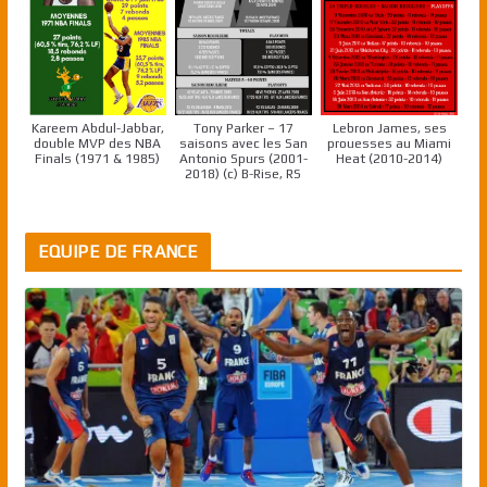
Kareem Abdul-Jabbar,
Tony Parker – 17
Lebron James, ses
double MVP des NBA
saisons avec les San
prouesses au Miami
Finals (1971 & 1985)
Antonio Spurs (2001-
Heat (2010-2014)
2018) (c) B-Rise, RS
EQUIPE DE FRANCE