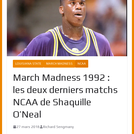
LOUISIANA STATE
MARCH MADNESS
NCAA
March Madness 1992 :
les deux derniers matchs
NCAA de Shaquille
O’Neal
27 mars 2018
Richard Sengmany