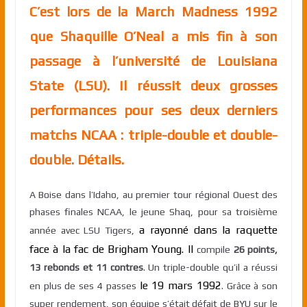
C’est lors de la March Madness 1992
que Shaquille O’Neal a mis fin à son
passage à l’université de Louisiana
State (LSU). Il réussit deux grosses
performances pour ses deux derniers
matchs NCAA : triple-double et double-
double. Détails.
A Boise dans l’Idaho, au premier tour régional Ouest des
phases finales NCAA, le jeune Shaq, pour sa troisième
a rayonné dans la raquette
année avec LSU Tigers,
face à la fac de Brigham Young. Il
compile
26 points,
13 rebonds et 11 contres
. Un triple-double qu’il a réussi
le 19 mars 1992
en plus de ses 4 passes
. Grâce à son
super rendement, son équipe s’était défait de BYU sur le