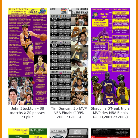
John Stockton – 38
Tim Duncan, 3 x MVP
Shaquille O’Neal, triple
matchs à 20 passes
NBA Finals (1999,
MVP des NBA Finals
et plus
2003 et 2005)
(2000,2001 et 2002)