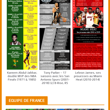
Kareem Abdul-Jabbar,
Tony Parker – 17
Lebron James, ses
double MVP des NBA
saisons avec les San
prouesses au Miami
Finals (1971 & 1985)
Antonio Spurs (2001-
Heat (2010-2014)
2018) (c) B-Rise, RS
EQUIPE DE FRANCE