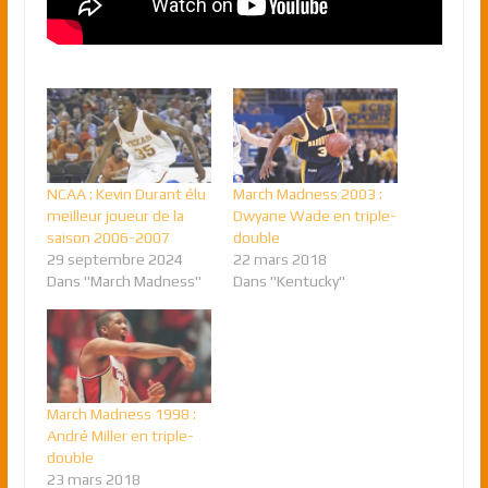
NCAA : Kevin Durant élu
March Madness 2003 :
meilleur joueur de la
Dwyane Wade en triple-
saison 2006-2007
double
29 septembre 2024
22 mars 2018
Dans "March Madness"
Dans "Kentucky"
March Madness 1998 :
André Miller en triple-
double
23 mars 2018