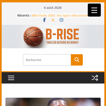
Passer
6 août 2026
au
Récents :
NBA Finals 2005 : les Spurs décrochent
contenu
un troisième titre NBA, la rude bataille
face aux Pistons
NBA Finals 2021 : les Bucks et Giannis
Antetokounmpo triomphent, le Greek
Freek élu MVP
Shai Gilgeous-Alexander : son premier
match à plus de 40 points en NBA, le
canadien transcendant face aux Spurs
Pau Gasol dans l’histoire en 2002 :
premier européen sacré Rookie de
l’année
Rudy Gobert, deuxième Français élu
meilleur défenseur d’une saison NBA