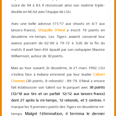
score de 94 à 83. Il réussissait ainsi son sixième triple-
double en NCAA avec l’équipe de LSU.
Avec une belle adresse (11/17 aux shoots et 4/7 aux
lancers-francs),
Shaquille O’Neal
a inscrit 19 points en
deuxième mi-temps. Les Tigers avaient conservé leur
avance passant de 62-60 à 79-72 à 3:26 de la fin du
match. Il avait bien été épaulé par son coéquipier Maurice
Williamson, auteur de 30 points.
Mais au tour suivant, le deuxième, le 21 mars 1992, LSU
s’inclina face à Indiana emmené par leur leader
Calbert
Cheaney
(30 points, 8 rebonds) : 89-79. O’Neal a encore
fait éclabousser son talent sur le parquet avec
36 points
(12/18 aux tirs et un parfait 12/12 aux lancers-francs)
dont 27 après la mi-temps, 12 rebonds, et 5 contres
. Il
marque les 9 premiers points des Tigers en deuxième mi-
Malgré l’élimination, il termina le dernier
temps.