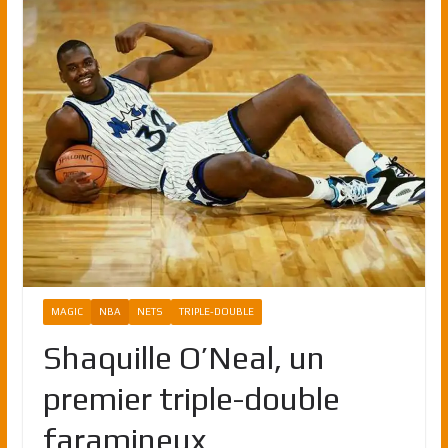
MAGIC
NBA
NETS
TRIPLE-DOUBLE
Shaquille O’Neal, un
premier triple-double
faramineux