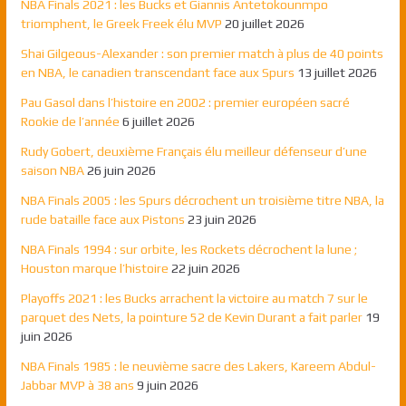
NBA Finals 2021 : les Bucks et Giannis Antetokounmpo
triomphent, le Greek Freek élu MVP
20 juillet 2026
Shai Gilgeous-Alexander : son premier match à plus de 40 points
en NBA, le canadien transcendant face aux Spurs
13 juillet 2026
Pau Gasol dans l’histoire en 2002 : premier européen sacré
Rookie de l’année
6 juillet 2026
Rudy Gobert, deuxième Français élu meilleur défenseur d’une
saison NBA
26 juin 2026
NBA Finals 2005 : les Spurs décrochent un troisième titre NBA, la
rude bataille face aux Pistons
23 juin 2026
NBA Finals 1994 : sur orbite, les Rockets décrochent la lune ;
Houston marque l’histoire
22 juin 2026
Playoffs 2021 : les Bucks arrachent la victoire au match 7 sur le
parquet des Nets, la pointure 52 de Kevin Durant a fait parler
19
juin 2026
NBA Finals 1985 : le neuvième sacre des Lakers, Kareem Abdul-
Jabbar MVP à 38 ans
9 juin 2026