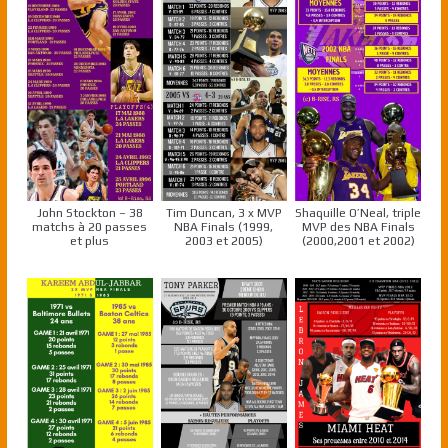
John Stockton – 38
Tim Duncan, 3 x MVP
Shaquille O’Neal, triple
matchs à 20 passes
NBA Finals (1999,
MVP des NBA Finals
et plus
2003 et 2005)
(2000,2001 et 2002)