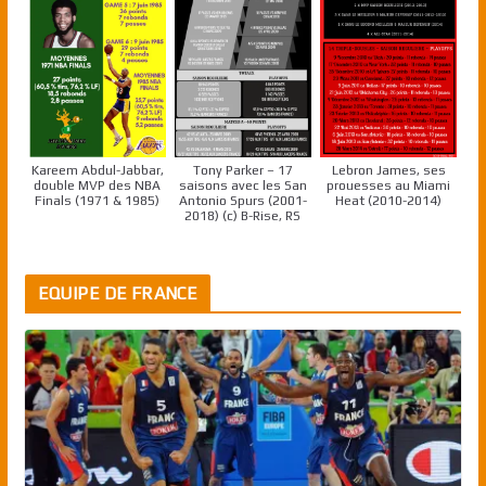
Kareem Abdul-Jabbar,
Tony Parker – 17
Lebron James, ses
double MVP des NBA
saisons avec les San
prouesses au Miami
Finals (1971 & 1985)
Antonio Spurs (2001-
Heat (2010-2014)
2018) (c) B-Rise, RS
EQUIPE DE FRANCE