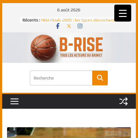
Passer
6 août 2026
Rudy Gobert, deuxième Français élu
au
Récents :
meilleur défenseur d’une saison NBA
contenu
NBA Finals 2005 : les Spurs décrochent
un troisième titre NBA, la rude bataille
face aux Pistons
NBA Finals 2021 : les Bucks et Giannis
Antetokounmpo triomphent, le Greek
Freek élu MVP
Shai Gilgeous-Alexander : son premier
match à plus de 40 points en NBA, le
canadien transcendant face aux Spurs
Pau Gasol dans l’histoire en 2002 :
premier européen sacré Rookie de
l’année