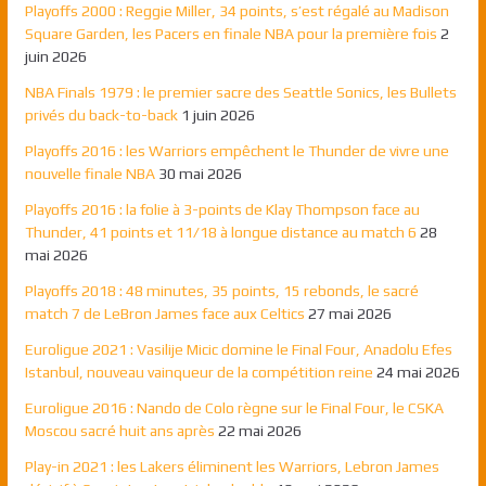
Playoffs 2000 : Reggie Miller, 34 points, s’est régalé au Madison
Square Garden, les Pacers en finale NBA pour la première fois
2
juin 2026
NBA Finals 1979 : le premier sacre des Seattle Sonics, les Bullets
privés du back-to-back
1 juin 2026
Playoffs 2016 : les Warriors empêchent le Thunder de vivre une
nouvelle finale NBA
30 mai 2026
Playoffs 2016 : la folie à 3-points de Klay Thompson face au
Thunder, 41 points et 11/18 à longue distance au match 6
28
mai 2026
Playoffs 2018 : 48 minutes, 35 points, 15 rebonds, le sacré
match 7 de LeBron James face aux Celtics
27 mai 2026
Euroligue 2021 : Vasilije Micic domine le Final Four, Anadolu Efes
Istanbul, nouveau vainqueur de la compétition reine
24 mai 2026
Euroligue 2016 : Nando de Colo règne sur le Final Four, le CSKA
Moscou sacré huit ans après
22 mai 2026
Play-in 2021 : les Lakers éliminent les Warriors, Lebron James