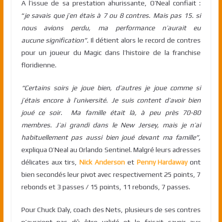
A l’issue de sa prestation ahurissante, O’Neal confiait :
“
je savais que j’en étais à 7 ou 8 contres. Mais pas 15. si
nous avions perdu, ma performance n’aurait eu
aucune signification”.
Il détient alors le record de contres
pour un joueur du Magic dans l’histoire de la franchise
floridienne.
“Certains soirs je joue bien, d’autres je joue comme si
j’étais encore à l’université. Je suis content d’avoir bien
joué ce soir. Ma famille était là, à peu près 70-80
membres. J’ai grandi dans le New Jersey, mais je n’ai
habituellement pas aussi bien joué devant ma famille”,
expliqua O’Neal au Orlando Sentinel. Malgré leurs adresses
délicates aux tirs,
Nick Anderson
et
Penny Hardaway
ont
bien secondés leur pivot avec respectivement 25 points, 7
rebonds et 3 passes / 15 points, 11 rebonds, 7 passes.
Pour Chuck Daly, coach des Nets, plusieurs de ses contres
n’auraient pas dû être validé et le faisait savoir aux