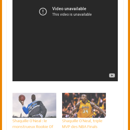
Shaquille O’Neal : le
Shaquille O’Neal, triple
monstrueux Rookie Of
MVP des NBA Finals