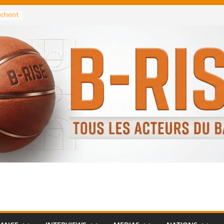
rochent
ataille
annis
 Greek
remier
, le
 Spurs
 :
de
 élu
n NBA