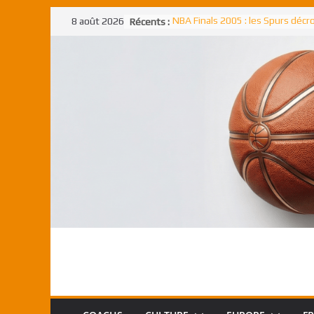
Passer
8 août 2026
Récents :
NBA Finals 2005 : les Spurs déc
au
un troisième titre NBA, la rude b
face aux Pistons
contenu
NBA Finals 2021 : les Bucks et Gi
Antetokounmpo triomphent, le
Freek élu MVP
Shai Gilgeous-Alexander : son p
match à plus de 40 points en NBA
canadien transcendant face aux
Pau Gasol dans l’histoire en 2002
premier européen sacré Rookie 
l’année
Rudy Gobert, deuxième Français
meilleur défenseur d’une saiso