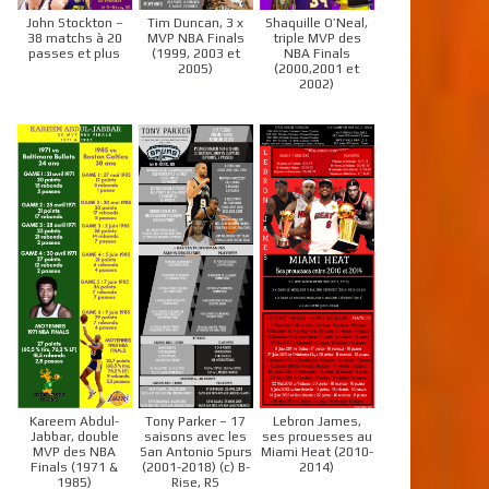
John Stockton –
Tim Duncan, 3 x
Shaquille O’Neal,
38 matchs à 20
MVP NBA Finals
triple MVP des
passes et plus
(1999, 2003 et
NBA Finals
2005)
(2000,2001 et
2002)
Kareem Abdul-
Tony Parker – 17
Lebron James,
Jabbar, double
saisons avec les
ses prouesses au
MVP des NBA
San Antonio Spurs
Miami Heat (2010-
Finals (1971 &
(2001-2018) (c) B-
2014)
1985)
Rise, RS