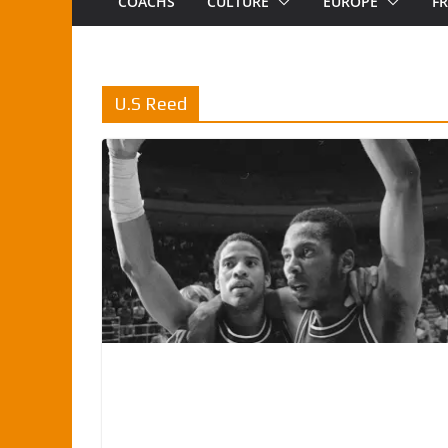
COACHS
CULTURE
EUROPE
F
U.S Reed