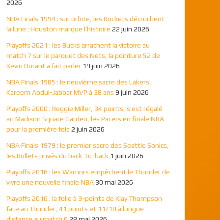
2026
NBA Finals 1994 : sur orbite, les Rockets décrochent
la lune ; Houston marque l’histoire
22 juin 2026
Playoffs 2021 : les Bucks arrachent la victoire au
match 7 sur le parquet des Nets, la pointure 52 de
Kevin Durant a fait parler
19 juin 2026
NBA Finals 1985 : le neuvième sacre des Lakers,
Kareem Abdul-Jabbar MVP à 38 ans
9 juin 2026
Playoffs 2000 : Reggie Miller, 34 points, s’est régalé
au Madison Square Garden, les Pacers en finale NBA
pour la première fois
2 juin 2026
NBA Finals 1979 : le premier sacre des Seattle Sonics,
les Bullets privés du back-to-back
1 juin 2026
Playoffs 2016 : les Warriors empêchent le Thunder de
vivre une nouvelle finale NBA
30 mai 2026
Playoffs 2016 : la folie à 3-points de Klay Thompson
face au Thunder, 41 points et 11/18 à longue
distance au match 6
28 mai 2026