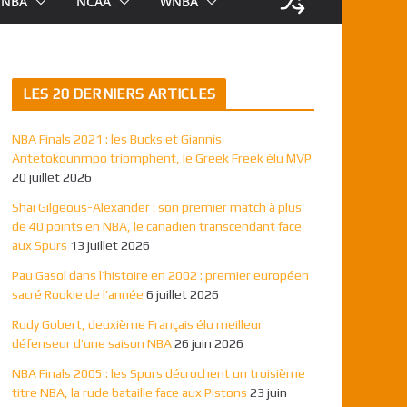
NBA
NCAA
WNBA
LES 20 DERNIERS ARTICLES
NBA Finals 2021 : les Bucks et Giannis
Antetokounmpo triomphent, le Greek Freek élu MVP
20 juillet 2026
Shai Gilgeous-Alexander : son premier match à plus
de 40 points en NBA, le canadien transcendant face
aux Spurs
13 juillet 2026
Pau Gasol dans l’histoire en 2002 : premier européen
sacré Rookie de l’année
6 juillet 2026
Rudy Gobert, deuxième Français élu meilleur
défenseur d’une saison NBA
26 juin 2026
NBA Finals 2005 : les Spurs décrochent un troisième
titre NBA, la rude bataille face aux Pistons
23 juin