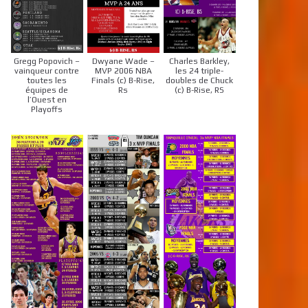
Gregg Popovich –
Dwyane Wade –
Charles Barkley,
vainqueur contre
MVP 2006 NBA
les 24 triple-
toutes les
Finals (c) B-Rise,
doubles de Chuck
équipes de
Rs
(c) B-Rise, RS
l’Ouest en
Playoffs