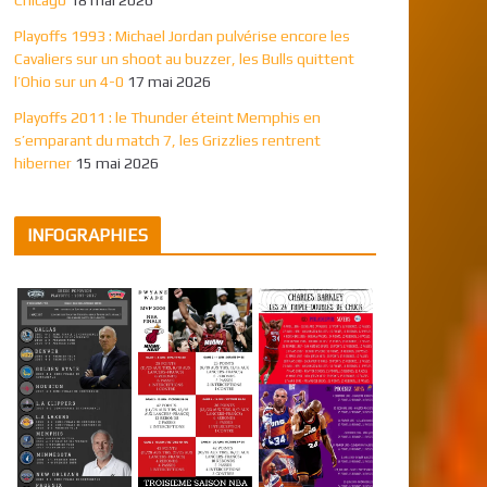
Playoffs 1993 : Michael Jordan pulvérise encore les
Cavaliers sur un shoot au buzzer, les Bulls quittent
l’Ohio sur un 4-0
17 mai 2026
Playoffs 2011 : le Thunder éteint Memphis en
s’emparant du match 7, les Grizzlies rentrent
hiberner
15 mai 2026
INFOGRAPHIES