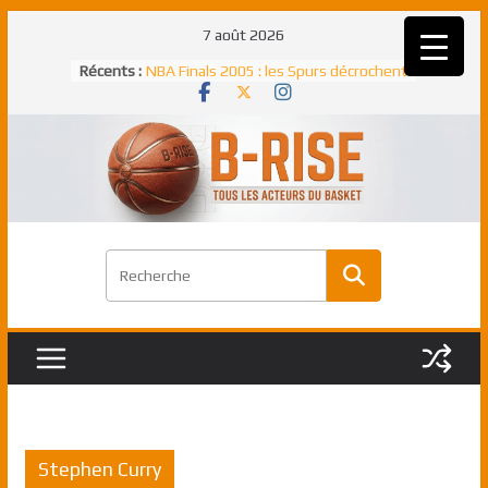
Passer
7 août 2026
au
Rudy Gobert, deuxième Français élu
Récents :
meilleur défenseur d’une saison NBA
contenu
NBA Finals 2005 : les Spurs décrochent
un troisième titre NBA, la rude bataille
face aux Pistons
NBA Finals 2021 : les Bucks et Giannis
Antetokounmpo triomphent, le Greek
Freek élu MVP
Shai Gilgeous-Alexander : son premier
match à plus de 40 points en NBA, le
canadien transcendant face aux Spurs
Pau Gasol dans l’histoire en 2002 :
premier européen sacré Rookie de
l’année
Stephen Curry