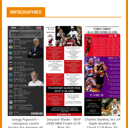
INFOGRAPHIES
Gregg Popovich –
Dwyane Wade – MVP
Charles Barkley, les 24
vainqueur contre
2006 NBA Finals (c) B-
triple-doubles de
toutes les équipes de
Rise, Rs
Chuck (c) B-Rise, RS