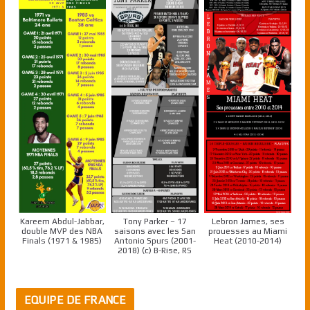
Kareem Abdul-Jabbar,
Tony Parker – 17
Lebron James, ses
double MVP des NBA
saisons avec les San
prouesses au Miami
Finals (1971 & 1985)
Antonio Spurs (2001-
Heat (2010-2014)
2018) (c) B-Rise, RS
EQUIPE DE FRANCE