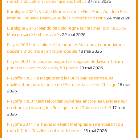
match 7 de LeBron James face aux Celtics
27 mai 2026
Euroligue 2021 : Vasilije Micic domine le Final Four, Anadolu Efes
Istanbul, nouveau vainqueur de la compétition reine
24 mai 2026
Euroligue 2016 : Nando de Colo règne sur le Final Four, le CSKA
Moscou sacré huit ans après
22 mai 2026
Play-in 2021 : les Lakers éliminent les Warriors, Lebron James
décisif à 3-points et en triple-double
19 mai 2026
Play-in 2021 : le coup de baguette magique de Jayson Tatum
pour terrasser les Wizards, 50 points
18 mai 2026
Playoffs 1995 : le Magic prend les Bulls par les cornes, sa
qualification pour la finale de l’Est dans la salle de Chicago
18 mai
2026
Playoffs 1993 : Michael Jordan pulvérise encore les Cavaliers sur
un shoot au buzzer, les Bulls quittent l’Ohio sur un 4-0
17 mai
2026
Playoffs 2011 : le Thunder éteint Memphis en s’emparant du
match 7, les Grizzlies rentrent hiberner
15 mai 2026