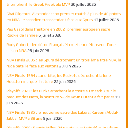
triomphent, le Greek Freek élu MVP
20 juillet 2026
Shai Gilgeous-Alexander : son premier match à plus de 40 points
en NBA, le canadien transcendant face aux Spurs
13 juillet 2026
Pau Gasol dans l’histoire en 2002 : premier européen sacré
Rookie de l’année
6 juillet 2026
Rudy Gobert, deuxième Français élu meilleur défenseur d’une
saison NBA
26 juin 2026
NBA Finals 2005 : les Spurs décrochent un troisième titre NBA, la
rude bataille face aux Pistons
23 juin 2026
NBA Finals 1994 : sur orbite, les Rockets décrochent la lune ;
Houston marque l’histoire
22 juin 2026
Playoffs 2021 : les Bucks arrachent la victoire au match 7 sur le
parquet des Nets, la pointure 52 de Kevin Durant a fait parler
19
juin 2026
NBA Finals 1985 : le neuvième sacre des Lakers, Kareem Abdul-
Jabbar MVP à 38 ans
9 juin 2026
Playoffs 2000 : Reggie Miller, 34 points, s’est régalé au Madison