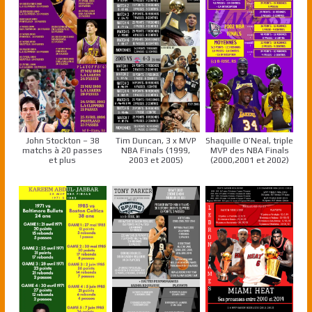
John Stockton – 38
Tim Duncan, 3 x MVP
Shaquille O’Neal, triple
matchs à 20 passes
NBA Finals (1999,
MVP des NBA Finals
et plus
2003 et 2005)
(2000,2001 et 2002)