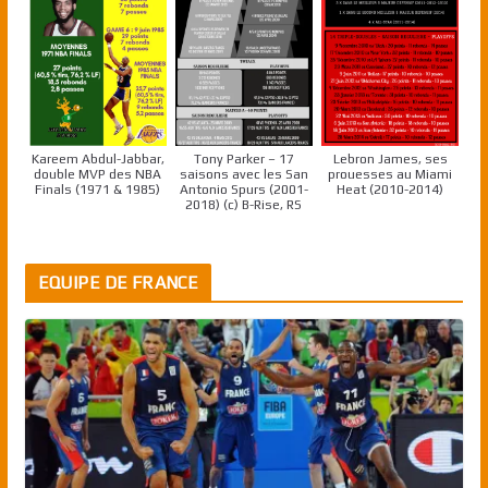
Kareem Abdul-Jabbar,
Tony Parker – 17
Lebron James, ses
double MVP des NBA
saisons avec les San
prouesses au Miami
Finals (1971 & 1985)
Antonio Spurs (2001-
Heat (2010-2014)
2018) (c) B-Rise, RS
EQUIPE DE FRANCE