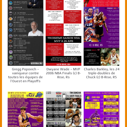
Gregg Popovich –
Dwyane Wade – MVP
Charles Barkley, les 24
vainqueur contre
2006 NBA Finals (c) B-
triple-doubles de
toutes les équipes de
Rise, Rs
Chuck (c) B-Rise, RS
l’Ouest en Playoffs