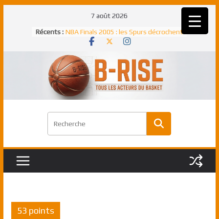
Passer
7 août 2026
au
Récents :
NBA Finals 2005 : les Spurs décrochent
contenu
un troisième titre NBA, la rude bataille
face aux Pistons
NBA Finals 2021 : les Bucks et Giannis
Antetokounmpo triomphent, le Greek
Freek élu MVP
Shai Gilgeous-Alexander : son premier
match à plus de 40 points en NBA, le
canadien transcendant face aux Spurs
Pau Gasol dans l’histoire en 2002 :
premier européen sacré Rookie de
l’année
Rudy Gobert, deuxième Français élu
meilleur défenseur d’une saison NBA
53 points