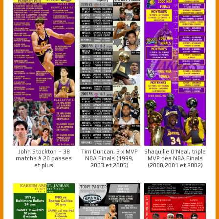
John Stockton – 38
Tim Duncan, 3 x MVP
Shaquille O’Neal, triple
matchs à 20 passes
NBA Finals (1999,
MVP des NBA Finals
et plus
2003 et 2005)
(2000,2001 et 2002)