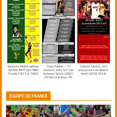
Kareem Abdul-Jabbar,
Tony Parker – 17
Lebron James, ses
double MVP des NBA
saisons avec les San
prouesses au Miami
Finals (1971 & 1985)
Antonio Spurs (2001-
Heat (2010-2014)
2018) (c) B-Rise, RS
EQUIPE DE FRANCE