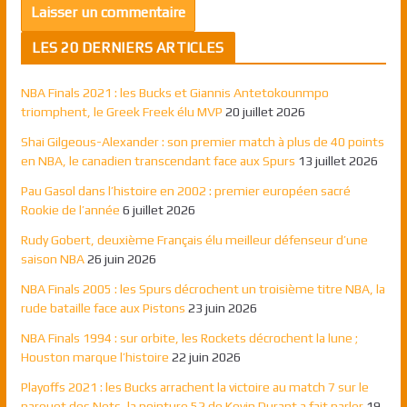
LES 20 DERNIERS ARTICLES
NBA Finals 2021 : les Bucks et Giannis Antetokounmpo
triomphent, le Greek Freek élu MVP
20 juillet 2026
Shai Gilgeous-Alexander : son premier match à plus de 40 points
en NBA, le canadien transcendant face aux Spurs
13 juillet 2026
Pau Gasol dans l’histoire en 2002 : premier européen sacré
Rookie de l’année
6 juillet 2026
Rudy Gobert, deuxième Français élu meilleur défenseur d’une
saison NBA
26 juin 2026
NBA Finals 2005 : les Spurs décrochent un troisième titre NBA, la
rude bataille face aux Pistons
23 juin 2026
NBA Finals 1994 : sur orbite, les Rockets décrochent la lune ;
Houston marque l’histoire
22 juin 2026
Playoffs 2021 : les Bucks arrachent la victoire au match 7 sur le
parquet des Nets, la pointure 52 de Kevin Durant a fait parler
19