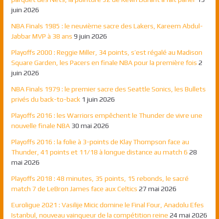
juin 2026
NBA Finals 1985 : le neuvième sacre des Lakers, Kareem Abdul-
Jabbar MVP à 38 ans
9 juin 2026
Playoffs 2000 : Reggie Miller, 34 points, s’est régalé au Madison
Square Garden, les Pacers en finale NBA pour la première fois
2
juin 2026
NBA Finals 1979 : le premier sacre des Seattle Sonics, les Bullets
privés du back-to-back
1 juin 2026
Playoffs 2016 : les Warriors empêchent le Thunder de vivre une
nouvelle finale NBA
30 mai 2026
Playoffs 2016 : la folie à 3-points de Klay Thompson face au
Thunder, 41 points et 11/18 à longue distance au match 6
28
mai 2026
Playoffs 2018 : 48 minutes, 35 points, 15 rebonds, le sacré
match 7 de LeBron James face aux Celtics
27 mai 2026
Euroligue 2021 : Vasilije Micic domine le Final Four, Anadolu Efes
Istanbul, nouveau vainqueur de la compétition reine
24 mai 2026