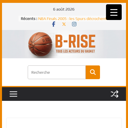
Passer
6 août 2026
Rudy Gobert, deuxième Français élu
au
Récents :
meilleur défenseur d’une saison NBA
contenu
NBA Finals 2005 : les Spurs décrochent
un troisième titre NBA, la rude bataille
face aux Pistons
NBA Finals 2021 : les Bucks et Giannis
Antetokounmpo triomphent, le Greek
Freek élu MVP
Shai Gilgeous-Alexander : son premier
match à plus de 40 points en NBA, le
canadien transcendant face aux Spurs
Pau Gasol dans l’histoire en 2002 :
premier européen sacré Rookie de
l’année