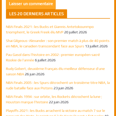
LES 20 DERNIERS ARTICLES
NBA Finals 2021 : les Bucks et Giannis Antetokounmpo
triomphent, le Greek Freek élu MVP
20 juillet 2026
Shai Gilgeous-Alexander : son premier match à plus de 40 points
en NBA, le canadien transcendant face aux Spurs
13 juillet 2026
Pau Gasol dans l’histoire en 2002 : premier européen sacré
Rookie de l’année
6 juillet 2026
Rudy Gobert, deuxième Français élu meilleur défenseur d’une
saison NBA
26 juin 2026
NBA Finals 2005 : les Spurs décrochent un troisième titre NBA, la
rude bataille face aux Pistons
23 juin 2026
NBA Finals 1994 : sur orbite, les Rockets décrochent la lune ;
Houston marque l’histoire
22 juin 2026
Playoffs 2021 : les Bucks arrachent la victoire au match 7 sur le
parquet des Nets, la pointure 52 de Kevin Durant a fait parler
19