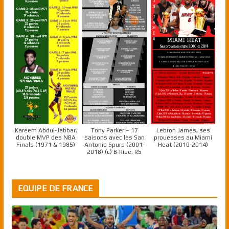
Kareem Abdul-Jabbar,
Tony Parker – 17
Lebron James, ses
double MVP des NBA
saisons avec les San
prouesses au Miami
Finals (1971 & 1985)
Antonio Spurs (2001-
Heat (2010-2014)
2018) (c) B-Rise, RS
EQUIPE DE FRANCE