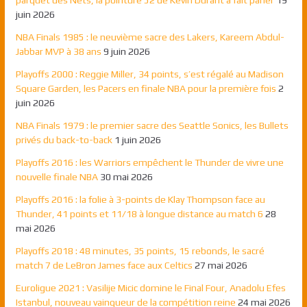
juin 2026
NBA Finals 1985 : le neuvième sacre des Lakers, Kareem Abdul-
Jabbar MVP à 38 ans
9 juin 2026
Playoffs 2000 : Reggie Miller, 34 points, s’est régalé au Madison
Square Garden, les Pacers en finale NBA pour la première fois
2
juin 2026
NBA Finals 1979 : le premier sacre des Seattle Sonics, les Bullets
privés du back-to-back
1 juin 2026
Playoffs 2016 : les Warriors empêchent le Thunder de vivre une
nouvelle finale NBA
30 mai 2026
Playoffs 2016 : la folie à 3-points de Klay Thompson face au
Thunder, 41 points et 11/18 à longue distance au match 6
28
mai 2026
Playoffs 2018 : 48 minutes, 35 points, 15 rebonds, le sacré
match 7 de LeBron James face aux Celtics
27 mai 2026
Euroligue 2021 : Vasilije Micic domine le Final Four, Anadolu Efes
Istanbul, nouveau vainqueur de la compétition reine
24 mai 2026