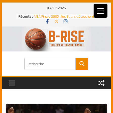
Passer
8 août 2026
Rudy Gobert, deuxième Français élu
au
Récents :
meilleur défenseur d’une saison NBA
contenu
NBA Finals 2005 : les Spurs décrochent
un troisième titre NBA, la rude bataille
face aux Pistons
NBA Finals 2021 : les Bucks et Giannis
Antetokounmpo triomphent, le Greek
Freek élu MVP
Shai Gilgeous-Alexander : son premier
match à plus de 40 points en NBA, le
canadien transcendant face aux Spurs
Pau Gasol dans l’histoire en 2002 :
premier européen sacré Rookie de
l’année