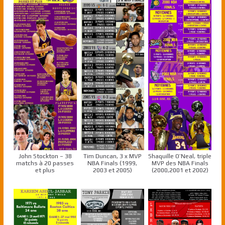
John Stockton – 38
Tim Duncan, 3 x MVP
Shaquille O’Neal, triple
matchs à 20 passes
NBA Finals (1999,
MVP des NBA Finals
et plus
2003 et 2005)
(2000,2001 et 2002)