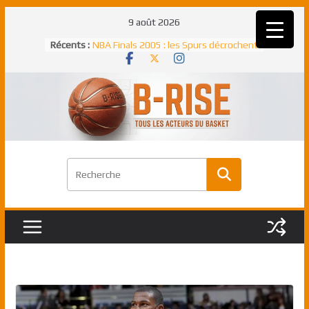
Passer
9 août 2026
au
Rudy Gobert, deuxième Français élu
Récents :
contenu
meilleur défenseur d’une saison NBA
NBA Finals 2005 : les Spurs décrochent
un troisième titre NBA, la rude bataille
face aux Pistons
NBA Finals 2021 : les Bucks et Giannis
Antetokounmpo triomphent, le Greek
Freek élu MVP
Shai Gilgeous-Alexander : son premier
match à plus de 40 points en NBA, le
canadien transcendant face aux Spurs
Pau Gasol dans l’histoire en 2002 :
premier européen sacré Rookie de
l’année