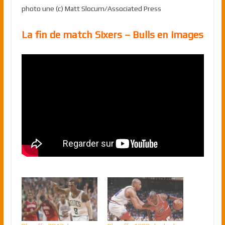
photo une (c) Matt Slocum/Associated Press
La fin de match Sixers – Bulls en images