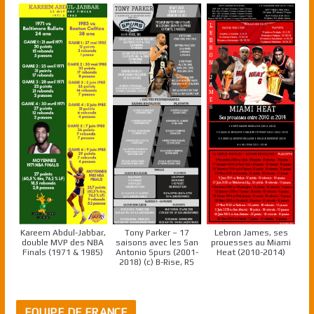
Kareem Abdul-Jabbar,
Tony Parker – 17
Lebron James, ses
double MVP des NBA
saisons avec les San
prouesses au Miami
Finals (1971 & 1985)
Antonio Spurs (2001-
Heat (2010-2014)
2018) (c) B-Rise, RS
EQUIPE DE FRANCE