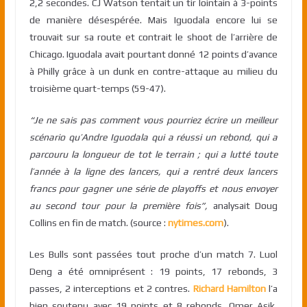
2,2 secondes. CJ Watson tentait un tir lointain à 3-points
de manière désespérée. Mais Iguodala encore lui se
trouvait sur sa route et contrait le shoot de l’arrière de
Chicago. Iguodala avait pourtant donné 12 points d’avance
à Philly grâce à un dunk en contre-attaque au milieu du
troisième quart-temps (59-47).
“Je ne sais pas comment vous pourriez écrire un meilleur
scénario qu’Andre Iguodala qui a réussi un rebond, qui a
parcouru la longueur de tot le terrain ; qui a lutté toute
l’année à la ligne des lancers, qui a rentré deux lancers
francs pour gagner une série de playoffs et nous envoyer
au second tour pour la première fois”,
analysait Doug
Collins en fin de match. (source :
nytimes.com
).
Les Bulls sont passées tout proche d’un match 7. Luol
Deng a été omniprésent : 19 points, 17 rebonds, 3
passes, 2 interceptions et 2 contres.
Richard Hamilton
l’a
bien soutenu avec 19 points et 8 rebonds. Omer Asik,