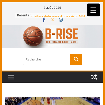
Passer
7 août 2026
au
Récents :
Rudy Gobert, deuxième Français élu
contenu
meilleur défenseur d’une saison NBA
NBA Finals 2005 : les Spurs décrochent
un troisième titre NBA, la rude bataille
face aux Pistons
NBA Finals 2021 : les Bucks et Giannis
Antetokounmpo triomphent, le Greek
Freek élu MVP
Shai Gilgeous-Alexander : son premier
match à plus de 40 points en NBA, le
canadien transcendant face aux Spurs
Pau Gasol dans l’histoire en 2002 :
premier européen sacré Rookie de
l’année