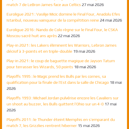
match 7 de LeBron James face aux Celtics
27 mai 2026
Euroligue 2021 : Vasilije Micic domine le Final Four, Anadolu Efes
Istanbul, nouveau vainqueur de la compétition reine
24 mai 2026
Euroligue 2016 : Nando de Colo règne sur le Final Four, le CSKA
Moscou sacré huit ans après
22 mai 2026
Play-in 2021 : les Lakers éliminent les Warriors, Lebron James
décisif à 3-points et en triple-double
19 mai 2026
Play-in 2021 : le coup de baguette magique de Jayson Tatum
pour terrasser les Wizards, 50 points
18 mai 2026
Playoffs 1995 : le Magic prend les Bulls par les cornes, sa
qualification pour la finale de l’Est dans la salle de Chicago
18 mai
2026
Playoffs 1993 : Michael Jordan pulvérise encore les Cavaliers sur
un shoot au buzzer, les Bulls quittent l’Ohio sur un 4-0
17 mai
2026
Playoffs 2011 : le Thunder éteint Memphis en s’emparant du
match 7, les Grizzlies rentrent hiberner
15 mai 2026