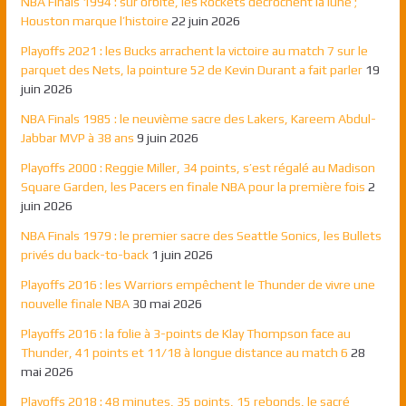
NBA Finals 1994 : sur orbite, les Rockets décrochent la lune ;
Houston marque l’histoire
22 juin 2026
Playoffs 2021 : les Bucks arrachent la victoire au match 7 sur le
parquet des Nets, la pointure 52 de Kevin Durant a fait parler
19
juin 2026
NBA Finals 1985 : le neuvième sacre des Lakers, Kareem Abdul-
Jabbar MVP à 38 ans
9 juin 2026
Playoffs 2000 : Reggie Miller, 34 points, s’est régalé au Madison
Square Garden, les Pacers en finale NBA pour la première fois
2
juin 2026
NBA Finals 1979 : le premier sacre des Seattle Sonics, les Bullets
privés du back-to-back
1 juin 2026
Playoffs 2016 : les Warriors empêchent le Thunder de vivre une
nouvelle finale NBA
30 mai 2026
Playoffs 2016 : la folie à 3-points de Klay Thompson face au
Thunder, 41 points et 11/18 à longue distance au match 6
28
mai 2026
Playoffs 2018 : 48 minutes, 35 points, 15 rebonds, le sacré