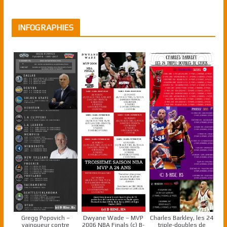
INFOGRAPHIES
Gregg Popovich –
Dwyane Wade – MVP
Charles Barkley, les 24
vainqueur contre
2006 NBA Finals (c) B-
triple-doubles de