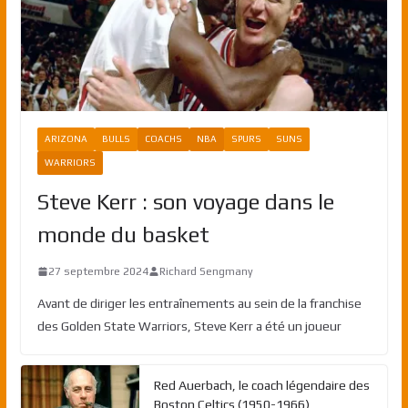
ARIZONA
BULLS
COACHS
NBA
SPURS
SUNS
WARRIORS
Steve Kerr : son voyage dans le
monde du basket
27 septembre 2024
Richard Sengmany
Avant de diriger les entraînements au sein de la franchise
des Golden State Warriors, Steve Kerr a été un joueur
Red Auerbach, le coach légendaire des
Boston Celtics (1950-1966)