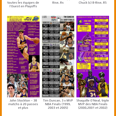
toutes les équipes de
Rise, Rs
Chuck (c) B-Rise, RS
l’Ouest en Playoffs
John Stockton – 38
Tim Duncan, 3 x MVP
Shaquille O’Neal, triple
matchs à 20 passes
NBA Finals (1999,
MVP des NBA Finals
et plus
2003 et 2005)
(2000,2001 et 2002)