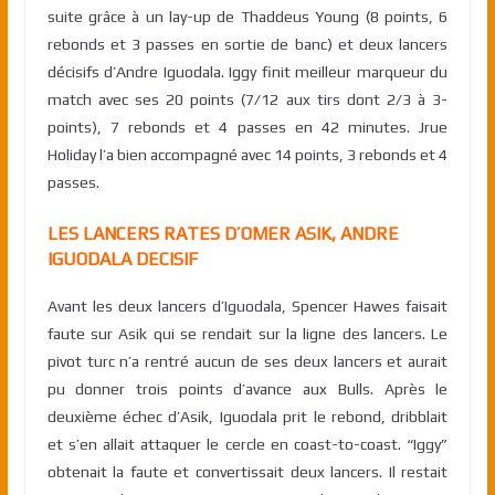
suite grâce à un lay-up de Thaddeus Young (8 points, 6
rebonds et 3 passes en sortie de banc) et deux lancers
décisifs d’Andre Iguodala. Iggy finit meilleur marqueur du
match avec ses 20 points (7/12 aux tirs dont 2/3 à 3-
points), 7 rebonds et 4 passes en 42 minutes. Jrue
Holiday l’a bien accompagné avec 14 points, 3 rebonds et 4
passes.
LES LANCERS RATES D’OMER ASIK, ANDRE
IGUODALA DECISIF
Avant les deux lancers d’Iguodala, Spencer Hawes faisait
faute sur Asik qui se rendait sur la ligne des lancers. Le
pivot turc n’a rentré aucun de ses deux lancers et aurait
pu donner trois points d’avance aux Bulls. Après le
deuxième échec d’Asik, Iguodala prit le rebond, dribblait
et s’en allait attaquer le cercle en coast-to-coast. “Iggy”
obtenait la faute et convertissait deux lancers. Il restait