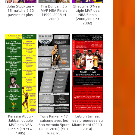
John Stockton –
Tim Duncan, 3 x
Shaquille O’Neal,
38 matchs à 20
MVP NBA Finals
triple MVP des
passes et plus
(1999, 2003 et
NBA Finals
2005)
(2000,2001 et
2002)
Kareem Abdul-
Tony Parker – 17
Lebron James,
Jabbar, double
saisons avec les
ses prouesses au
MVP des NBA
San Antonio Spurs
Miami Heat (2010-
Finals (1971 &
(2001-2018) (c) B-
2014)
1985)
Rise, RS