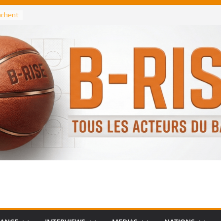
rochent
ataille
annis
 Greek
remier
, le
 Spurs
 :
de
 élu
n NBA