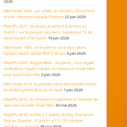
2026
NBA Finals 1994 : sur orbite, les Rockets décrochent
la lune ; Houston marque l’histoire
22 juin 2026
Playoffs 2021 : les Bucks arrachent la victoire au
match 7 sur le parquet des Nets, la pointure 52 de
Kevin Durant a fait parler
19 juin 2026
NBA Finals 1985 : le neuvième sacre des Lakers,
Kareem Abdul-Jabbar MVP à 38 ans
9 juin 2026
Playoffs 2000 : Reggie Miller, 34 points, s’est régalé
au Madison Square Garden, les Pacers en finale NBA
pour la première fois
2 juin 2026
NBA Finals 1979 : le premier sacre des Seattle Sonics,
les Bullets privés du back-to-back
1 juin 2026
Playoffs 2016 : les Warriors empêchent le Thunder de
vivre une nouvelle finale NBA
30 mai 2026
Playoffs 2016 : la folie à 3-points de Klay Thompson
face au Thunder, 41 points et 11/18 à longue
distance au match 6
28 mai 2026