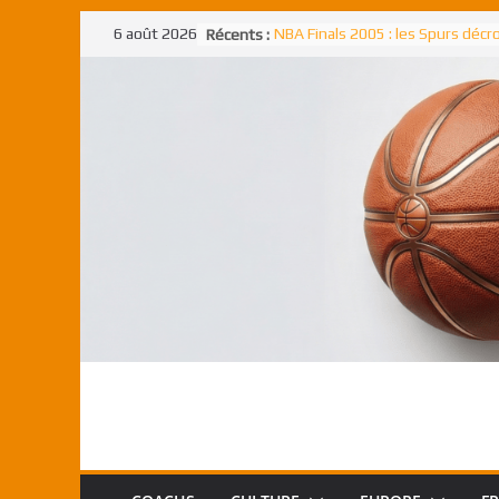
Passer
6 août 2026
Récents :
NBA Finals 2005 : les Spurs déc
au
un troisième titre NBA, la rude b
face aux Pistons
contenu
NBA Finals 2021 : les Bucks et Gi
Antetokounmpo triomphent, le
Freek élu MVP
Shai Gilgeous-Alexander : son p
match à plus de 40 points en NBA
canadien transcendant face aux
Pau Gasol dans l’histoire en 2002
premier européen sacré Rookie 
l’année
Rudy Gobert, deuxième Français
meilleur défenseur d’une saiso