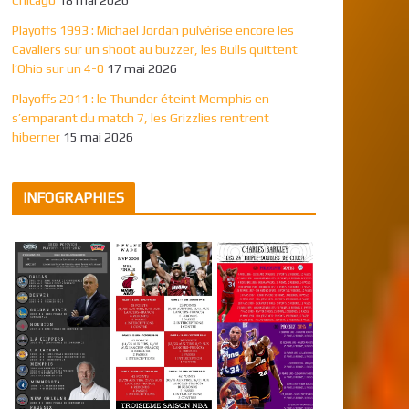
Playoffs 1993 : Michael Jordan pulvérise encore les
Cavaliers sur un shoot au buzzer, les Bulls quittent
l’Ohio sur un 4-0
17 mai 2026
Playoffs 2011 : le Thunder éteint Memphis en
s’emparant du match 7, les Grizzlies rentrent
hiberner
15 mai 2026
INFOGRAPHIES