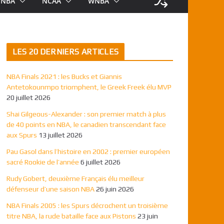
NBA
NCAA
WNBA
LES 20 DERNIERS ARTICLES
NBA Finals 2021 : les Bucks et Giannis
Antetokounmpo triomphent, le Greek Freek élu MVP
20 juillet 2026
Shai Gilgeous-Alexander : son premier match à plus
de 40 points en NBA, le canadien transcendant face
aux Spurs
13 juillet 2026
Pau Gasol dans l’histoire en 2002 : premier européen
sacré Rookie de l’année
6 juillet 2026
Rudy Gobert, deuxième Français élu meilleur
défenseur d’une saison NBA
26 juin 2026
NBA Finals 2005 : les Spurs décrochent un troisième
titre NBA, la rude bataille face aux Pistons
23 juin