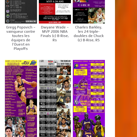
Gregg Popovich –
Dwyane Wade –
Charles Barkley,
vainqueur contre
MVP 2006 NBA
les 24 triple-
toutes les
Finals (c) B-Rise,
doubles de Chuck
équipes de
Rs
(c) B-Rise, RS
l’Ouest en
Playoffs