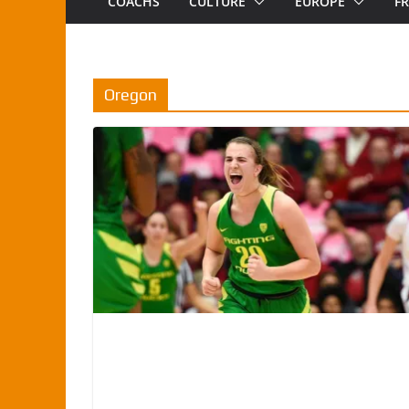
COACHS
CULTURE
EUROPE
F
Oregon