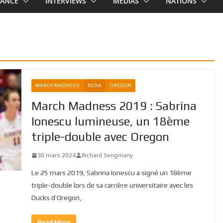
RANCE
INTERVIEWS
MEDIAS
NATIONS
MARCH MADNESS
NCAA
OREGON
March Madness 2019 : Sabrina
Ionescu lumineuse, un 18ème
triple-double avec Oregon
30 mars 2024
Richard Sengmany
Le 25 mars 2019, Sabrina Ionescu a signé un 18ème
triple-double lors de sa carrière universitaire avec les
Ducks d’Oregon,
Read More